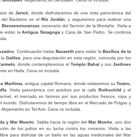
a
Jerusalén
. Alojamiento en Jerusalén. Cena no incluida.
asis de
Jericó
, donde disfrutaremos de una vista panorámica del
al del Bautismo en el
Río Jordán
, y seguiremos para realizar una
s Bienaventuranzas
, escenario del Sermón de la Montaña. Visita a
de están la
Antigua Sinagoga
y Casa de San Pedro. Se continúa
uida.
ruzados
. Continuación hasta
Nazareth
para visitar la
Basílica de la
 la
Galilea
, para una degustación en esta región, conocida por los
Carmelo
, donde contemplaremos el
Templo Bahaí
y sus
Jardines
ento en Haifa. Cena no incluida.
a Marítima
, antigua capital Romana, donde visitaremos su
Teatro,
affa
. Visita panorámica con autobús por la calle
Rothschild
y el
armel, el mercado es famoso por sus productos frescos, ropa y
el mundo. Disfrutaremos de tiempo libre en el Mercado de Pulgas y
 Alojamiento en Tel Aviv. Cena no incluida.
da y Mar Muerto
. Salida hacia la región del
Mar Muerto
, uno dos
icación de los judíos en su lucha contra los romanos. Visita a las
libre para disfrutar de un baño en las aguas medicinales del Mar