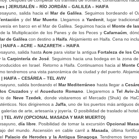
lenby. Después de completar los tramites de frontera, continuamos haci
oles | JERUSALÉN – RÍO JORDÁN – GALILEA – HAIFA
esayuno, salida hacia el
Mar de Galilea
. Seguimos bordeando el O
Tentación
y del
Mar Muerto
. Llegamos a
Yardenit
, lugar tradicion
avesía en barco en el Mar de Galilea. Seguimos hacia el
Monte de la
 de la Multiplicación de los Panes y de los Peces y
Cafarnaúm
, dón
ar de Galilea
con destino a
Haifa
. Alojamiento en Haifa. Cena no incl
s | HAIFA – ACRE – NAZARETH – HAIFA
sayuno, salida hasta
Acre
para visitar la antigua
Fortaleza de los C
 la
Carpintería de José
. Seguimos hacia una bodega en la zona de
producidos en Israel. Retorno a Haifa. Continuamos hacia al
Monte 
smo tendremos una vista panorámica de la ciudad y del puerto. Alojami
es | HAIFA – CESÁREA – TEL AVIV
esayuno, salida bordeando el
Mar Mediterráneo
hasta llegar a
Cesáre
 los Cruzados
y el
Acueducto Romano
. Llegaremos a
Tel Aviv-J
rrio de
Neve Tzedek
, donde visitaremos el Mercado (Shuk) de HaC
ténticos. Nos dirigiremos a
Jaffa
, uno de los puertos más antiguos d
alerías de arte, artesanía y joyería. O posibilidad de traslado al hotel.
do | TEL AVIV (OPCIONAL MASADA Y MAR MUERTO)
esayuno,
día libre
. Posibilidad de tomar la excursión
Opcional Masa
ajo del mundo. Ascensión en cable carril a
Masada
, última fortif
 el
Palacio de Herodes y la Antigua Sinagoga
. Tendremos tiempo 