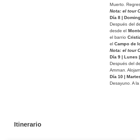
Muerto. Regreso
Nota: el tour
Día 8 | Domi
Después del de
desde el
Monte
el barrio
Crist
el
Campo de lo
Nota: el tour
Día 9 | Lunes
Después del de
Amman. Alojam
Día 10 | Mar
Desayuno. A la
Itinerario