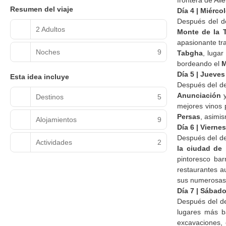
frontera de Al
Resumen del viaje
Día 4 | Miérc
Después del d
2 Adultos
Monte de la 
apasionante tr
Noches
9
Tabgha
, lugar
bordeando el
M
Día 5 | Jueve
Esta idea incluye
Después del de
Anunciación
y
Destinos
5
mejores vinos 
Persas
, asimi
Alojamientos
9
Día 6 | Viern
Después del d
Actividades
2
la ciudad de
pintoresco ba
restaurantes au
sus numerosas g
Día 7 | Sába
Después del d
lugares más b
excavaciones,