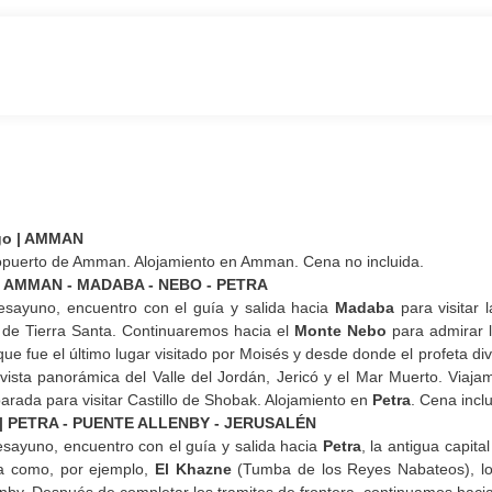
ngo | AMMAN
opuerto de Amman. Alojamiento en Amman. Cena no incluida.
s | AMMAN - MADABA - NEBO - PETRA
sayuno, encuentro con el guía y salida hacia
Madaba
para visitar l
de Tierra Santa. Continuaremos hacia el
Monte Nebo
para admirar l
ue fue el último lugar visitado por Moisés y desde donde el profeta divi
vista panorámica del Valle del Jordán, Jericó y el Mar Muerto. Viajam
rada para visitar Castillo de Shobak. Alojamiento en
Petra
. Cena inclu
es | PETRA - PUENTE ALLENBY - JERUSALÉN
sayuno, encuentro con el guía y salida hacia
Petra
, la antigua capit
a como, por ejemplo,
El Khazne
(Tumba de los Reyes Nabateos), los 