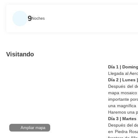
9
Noches
Visitando
Día 1 | Domi
Llegada al Aer
Día 2 | Lune
Después del de
mapa mosaico 
importante porq
una magnífica 
Haremos una pa
Día 3 | Mart
Después del de
Ampliar mapa
en Piedra Ros