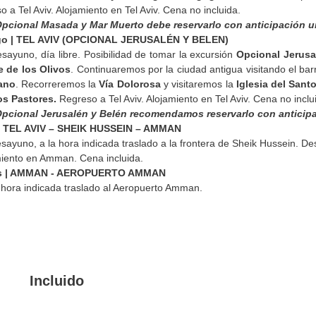
 a Tel Aviv. Alojamiento en Tel Aviv. Cena no incluida.
 Opcional Masada y Mar Muerto debe reservarlo con anticipación u
ngo | TEL AVIV (OPCIONAL JERUSALÉN Y BELEN)
sayuno, día libre. Posibilidad de tomar la excursión
Opcional Jerusa
 de los Olivos
. Continuaremos por la ciudad antigua visitando el bar
iano
. Recorreremos la
Vía Dolorosa
y visitaremos la
Iglesia del Sant
s Pastores.
Regreso a Tel Aviv. Alojamiento en Tel Aviv. Cena no inclu
 Opcional Jerusalén y Belén recomendamos reservarlo con anticip
 | TEL AVIV – SHEIK HUSSEIN – AMMAN
sayuno, a la hora indicada traslado a la frontera de Sheik Hussein. De
iento en Amman. Cena incluida.
tes | AMMAN - AEROPUERTO AMMAN
 hora indicada traslado al Aeropuerto Amman.
Incluido