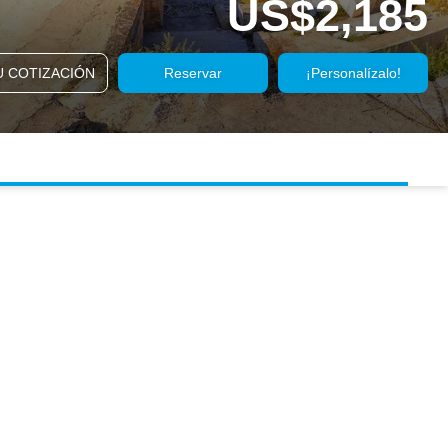
US$2,185
U COTIZACIÓN
Reservar
¡Personalízalo!