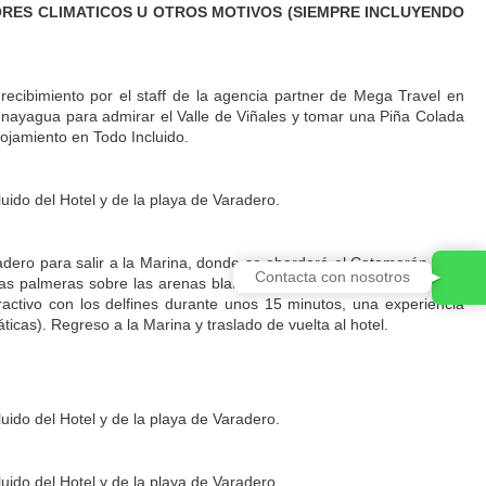
TORES CLIMATICOS U OTROS MOTIVOS (SIEMPRE INCLUYENDO
recibimiento por el staff de la agencia partner de Mega Travel en
unayagua para admirar el Valle de Viñales y tomar una Piña Colada
lojamiento en Todo Incluido.
luido del Hotel y de la playa de Varadero.
adero para salir a la Marina, donde se abordará el Catamarán para
Contacta con nosotros
las palmeras sobre las arenas blancas. Almuerzo en el restaurante
ractivo con los delfines durante unos 15 minutos, una experiencia
áticas). Regreso a la Marina y traslado de vuelta al hotel.
luido del Hotel y de la playa de Varadero.
luido del Hotel y de la playa de Varadero.