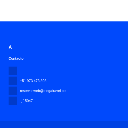
A
Contacto
-
+51 973 473 808
reservasweb@megatravel.pe
-
, 15047 - -