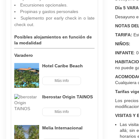
Excursiones opcionales.
Día 5 VAR
Propinas y gastos personales
Desayuno en
Suplemento por early check in o late
check out.
NOTAS DEL
TARIFA:
Est
Posibles alojamientos en función de
la modalidad
NIÑOS:
INFANTE
: 
Varadero
HABITACIO
Hotel Caribe Beach
no puede ga
ACOMODAC
Más info
Cualquiera d
Tarifas vig
Iberostar Origin TAINOS
Los precios
modificacion
Más info
VISITAS Y
Las visit
Melia Internacional
allá; sin
horarios 