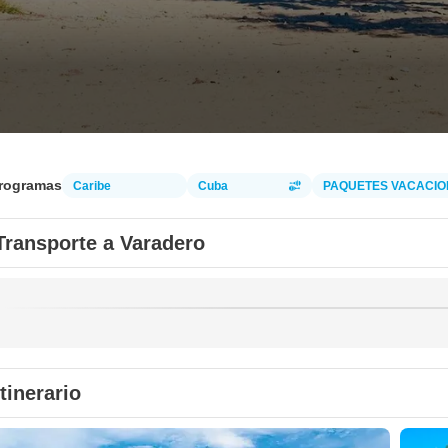
programas
Caribe
Cuba
PAQUETES VACACIO
Transporte a Varadero
Itinerario