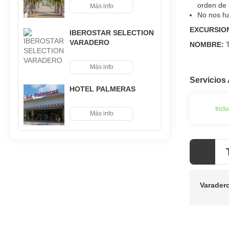
orden de 
Más info
No nos ha
EXCURSION
IBEROSTAR SELECTION
VARADERO
NOMBRE:
T
Más info
Servicios 
HOTEL PALMERAS
Inclu
Más info
Varader