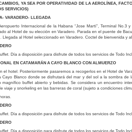
CAMBIOS, YA SEA POR OPERATIVIDAD DE LA AEROLÍNEA, FAC
S SERVICIOS)
IMA- VARADERO- LLEGADA
Aeropuerto Internacional de la Habana “Jose Martí”, Terminal No.3 y 
ado al Hotel de su elección en Varadero. Parada en el puente de Bac
). Llegada al Hotel seleccionado en Varadero. Coctel de bienvenida y a
ADERO
fet. Día a disposición para disfrute de todos los servicios de Todo Inc
IONAL EN CATAMARÁN A CAYO BLANCO CON ALMUERZO
 el hotel. Posteriormente pasaremos a recogerlos en el Hotel de Var
 a Cayo Blanco donde se disfrutará del mar y del sol a la sombra de 
n magnífico buffet abierto y bebidas. Se considera un encuentro inte
de viaje y snorkeling en las barreras de coral (sujeto a condiciones clim
horas.
ADERO
fet. Día a disposición para disfrute de todos los servicios de Todo Inc
ADERO
fet. Día a disposición para disfrute de todos los servicios de Todo Inc