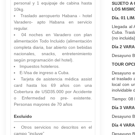
personal y 1 equipaje de cabina hasta
SUJETO A 
LOS MISMO
10kg.
Traslado aeropuerto Habana - hotel
Día. 01 L
Varadero- apto Habana en servicio
Llegada al 
regular.
Cuba. Trasl
04 noches en Varadero con plan
(no incluida
alimentación Todo Incluido (alimentación
Día 2 VAR
completa diaria, bar abierto con bebidas
nacionales, snacks, entretenimiento
Desayuno Buf
según programación del hotel).
TOUR OPC
Impuestos hoteleros.
E-Visa de ingreso a Cuba.
Desayuno en
el traslado
Tarjeta de asistencia médica assist
local con u
card hasta los 69 años con una
inolvidable 
Cobertura de USD35.000 por Accidente
o Enfermedad no pre- existente.
Tiempo: 08 
Personas mayores de 70 años
Día 3 VAR
Excluido
Desayuno Buf
Día 4 VAR
Otros servicios no descritos en el
campo “incluye”
Desayuno Buf