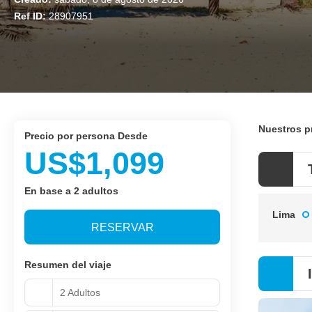
Ref ID:
28907951
Nuestros 
precio por persona Desde
US$1,099
En base a 2 adultos
Lima
RESERVAR
Resumen del viaje
2 Adultos