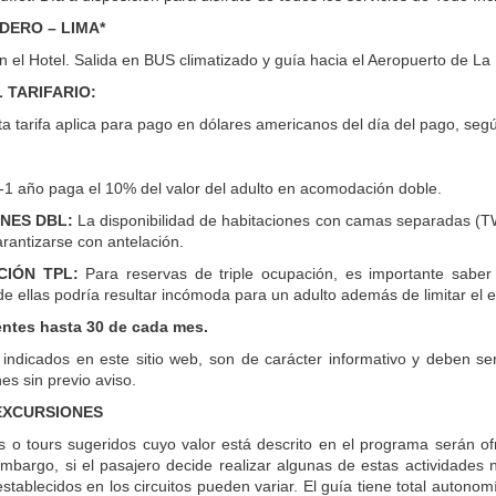
ADERO – LIMA*
 el Hotel. Salida en BUS climatizado y guía hacia el Aeropuerto de La 
 TARIFARIO:
a tarifa aplica para pago en dólares americanos del día del pago, segú
0-1 año paga el 10% del valor del adulto en acomodación doble.
NES DBL:
La disponibilidad de habitaciones con camas separadas (TW
rantizarse con antelación.
IÓN TPL:
Para reservas de triple ocupación, es importante saber
e ellas podría resultar incómoda para un adulto además de limitar el e
entes hasta 30 de cada mes.
 indicados en este sitio web, son de carácter informativo y deben se
es sin previo aviso.
 EXCURSIONES
as o tours sugeridos cuyo valor está descrito en el programa serán 
 embargo, si el pasajero decide realizar algunas de estas actividades
establecidos en los circuitos pueden variar. El guía tiene total autonom