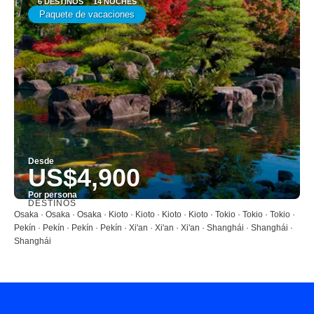
6 DESTINOS
14 NOCHES
Paquete de vacaciones
Desde
US$4,900
Por persona
DESTINOS
Ver
Osaka · Osaka · Osaka · Kioto · Kioto · Kioto · Kioto · Tokio · Tokio · Tokio ·
Pekín · Pekín · Pekín · Pekín · Xi'an · Xi'an · Xi'an · Shanghái · Shanghái ·
Shanghái