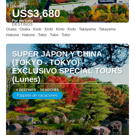
Desde
US$3,680
Por persona
DESTINOS
Ver
Osaka · Osaka · Kioto · Kioto · Kioto · Kioto · Takayama · Takayama ·
Hakone · Hakone · Tokio · Tokio · Tokio
SUPER JAPON Y CHINA
(TOKYO - TOKYO) -
EXCLUSIVO SPECIAL TOURS
(Lunes)
6 DESTINOS
14 NOCHES
Paquete de vacaciones