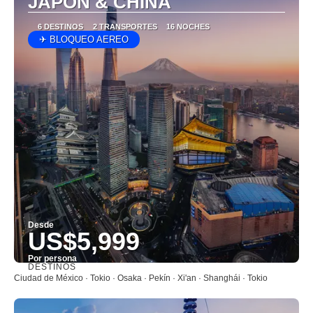
JAPÓN & CHINA
6 DESTINOS
2 TRANSPORTES
16 NOCHES
✈ BLOQUEO AEREO
Desde
US$5,999
Por persona
DESTINOS
Ver
Ciudad de México · Tokio · Osaka · Pekín · Xi'an · Shanghái · Tokio