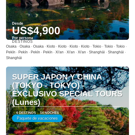
Desde
US$4,900
Por persona
DESTINOS
Ver
Osaka · Osaka · Osaka · Kioto · Kioto · Kioto · Kioto · Tokio · Tokio · Tokio ·
Pekín · Pekín · Pekín · Pekín · Xi'an · Xi'an · Xi'an · Shanghái · Shanghái ·
Shanghái
SUPER JAPON Y CHINA
(TOKYO - TOKYO) -
EXCLUSIVO SPECIAL TOURS
(Lunes)
6 DESTINOS
14 NOCHES
Paquete de vacaciones