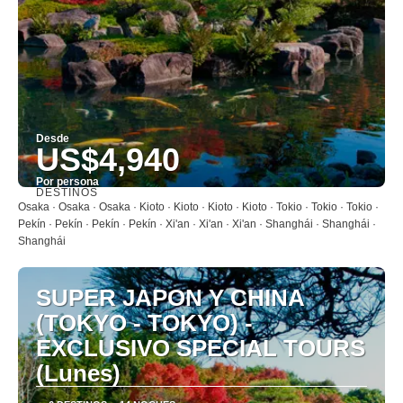
Desde
US$4,940
Por persona
DESTINOS
Ver
Osaka · Osaka · Osaka · Kioto · Kioto · Kioto · Kioto · Tokio · Tokio · Tokio ·
Pekín · Pekín · Pekín · Pekín · Xi'an · Xi'an · Xi'an · Shanghái · Shanghái ·
Shanghái
SUPER JAPON Y CHINA
(TOKYO - TOKYO) -
EXCLUSIVO SPECIAL TOURS
(Lunes)