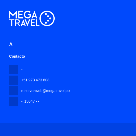
A
Contacto
-
+51 973 473 808
reservasweb@megatravel.pe
-
, 15047 - -