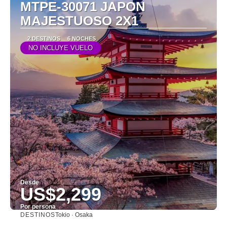
MTPE-30071 JAPON
MAJESTUOSO 2X1
2 DESTINOS
6 NOCHES
NO INCLUYE VUELO
Desde
US$2,299
Por persona
DESTINOS
Tokio · Osaka
Ver