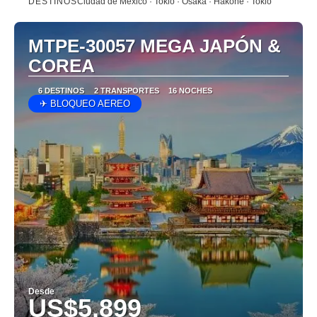
DESTINOS
Ciudad de México · Tokio · Osaka · Hakone · Tokio
Ver
MTPE-30057 MEGA JAPÓN &
COREA
6 DESTINOS
2 TRANSPORTES
16 NOCHES
✈ BLOQUEO AEREO
Desde
US$5,899