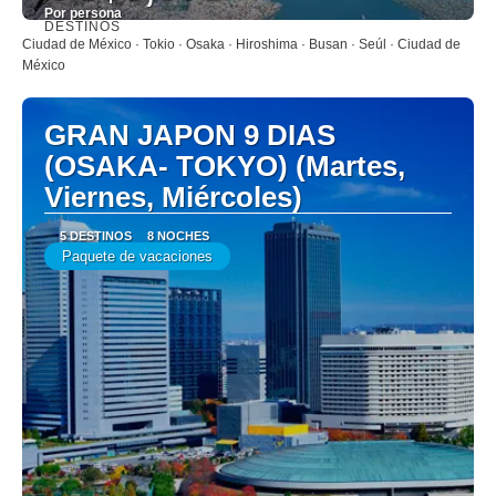
Por persona
DESTINOS
Ver
Ciudad de México · Tokio · Osaka · Hiroshima · Busan · Seúl · Ciudad de
México
GRAN JAPON 9 DIAS
(OSAKA- TOKYO) (Martes,
Viernes, Miércoles)
5 DESTINOS
8 NOCHES
Paquete de vacaciones