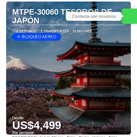
MTPE-30060 TESOROS DE
Contacta con nosotros
JAPÓN
4 DESTINOS
2 TRANSPORTES
12 NOCHES
✈ BLOQUEO AEREO
Desde
US$4,499
Por persona