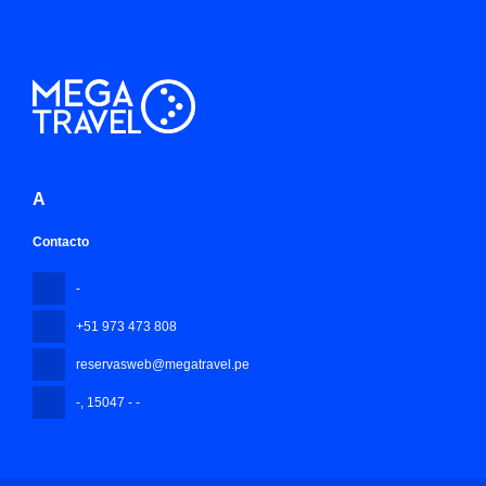
A
Contacto
-
+51 973 473 808
reservasweb@megatravel.pe
-
, 15047 - -