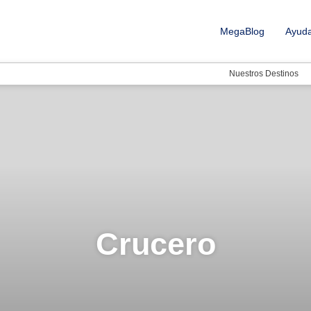
MegaBlog
Ayud
Nuestros Destinos
Crucero