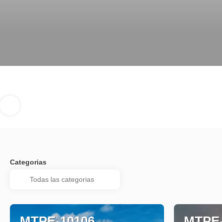
Categorias
MTPE-10106
MTPE-