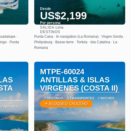
Desde
US$2,199
Por persona
SALIDA:
Lima
Ver
DESTINOS
Guadalupe ·
Punta Cana · In navigation (La Romana) · Virgen Gorda ·
ingo · Punta
Philipsburg · Basse-terre · Tortola · Isla Catalina · La
Romana
MTPE-60024
LAS
ANTILLAS & ISLAS
STA
VIRGENES (COSTA II)
7 DESTINOS
2 TRANSPORTES
7 NOCHES
✈ BLOQUEO CRUCERO
7 NOCHES