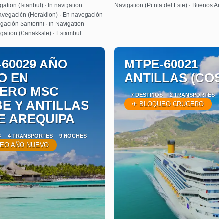
gation (Istanbul) · In navigation
Navigation (Punta del Este) · Buenos A
avegación (Heraklion) · En navegación
ación Santorini · In Navigation
vigation (Canakkale) · Estambul
60029 AÑO
MTPE-60021
O EN
ANTILLAS (COS
ERO MSC
7 DESTINOS
2 TRANSPORTES
E Y ANTILLAS
✈ BLOQUEO CRUCERO
E AREQUIPA
S
4 TRANSPORTES
9 NOCHES
EO AÑO NUEVO