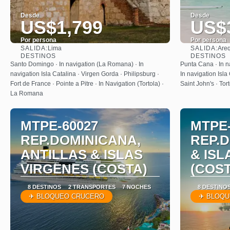
Desde
Desde
US$1,799
US$
Por persona
Por persona
SALIDA:
SALIDA:
Lima
Are
Ver
DESTINOS
DESTINOS
Santo Domingo · In navigation (La Romana) · In
Punta Cana · In n
navigation Isla Catalina · Virgen Gorda · Philipsburg ·
In navigation Isla
Fort de France · Pointe a Pitre · In Navigation (Tortola) ·
Saint John's · To
La Romana
MTPE-60027
MTPE-
REP.DOMINICANA,
REP.
ANTILLAS & ISLAS
& ISL
VIRGENES (COSTA)
(COST
8 DESTINOS
2 TRANSPORTES
7 NOCHES
8 DESTINO
✈ BLOQUEO CRUCERO
✈ BLOQU