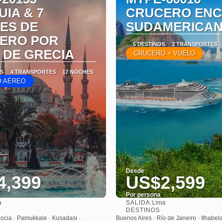
IA & 7
CRUCERO EN
ES DE
SUDAMERICA
ERO POR
5 DESTINOS
2 TRANSPORTES
 DE GRECIA
CRUCERO + VUELO
OS
4 TRANSPORTES
17 NOCHES
 AÉREO
Desde
4,399
US$2,599
Por persona
SALIDA:
a
Lima
Ver
Ver
DESTINOS
ocia · Pamukkale · Kusadasi ·
Buenos Aires · Río de Janeiro · Ilhabel