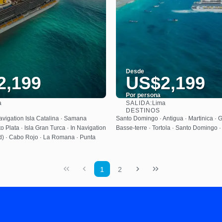
Desde
2,199
US$2,199
Por persona
SALIDA:
a
Lima
Ver
Ver
DESTINOS
avigation Isla Catalina · Samana
Santo Domingo · Antigua · Martinica · 
to Plata · Isla Gran Turca · In Navigation
Basse-terre · Tortola · Santo Domingo 
d) · Cabo Rojo · La Romana · Punta
1
2