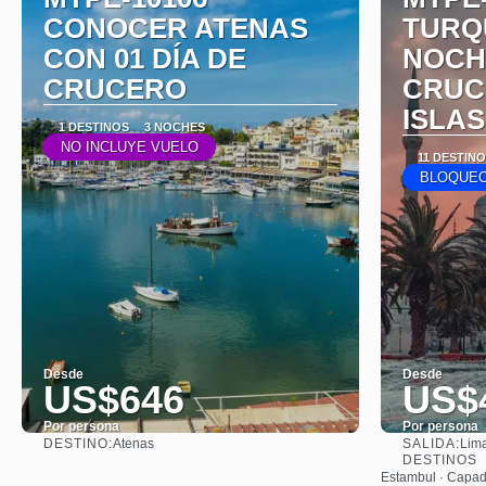
CONOCER ATENAS
TURQU
CON 01 DÍA DE
NOCH
CRUCERO
CRUC
ISLAS
1 DESTINOS
3 NOCHES
NO INCLUYE VUELO
11 DESTIN
BLOQUEO
Desde
Desde
US$646
US$
Por persona
Por persona
DESTINO:
SALIDA:
Atenas
Lim
Ver
DESTINOS
Estambul · Capad