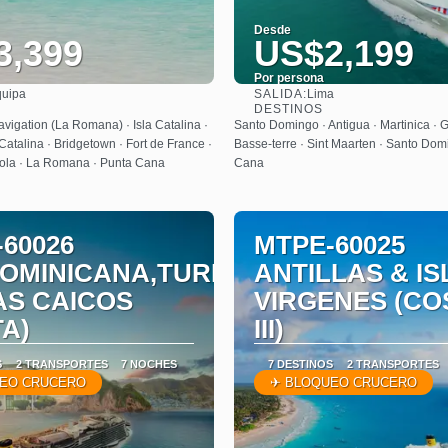
Desde
3,399
US$2,199
Por persona
SALIDA:
quipa
Lima
Ver
Ver
DESTINOS
avigation (La Romana) · Isla Catalina ·
Santo Domingo · Antigua · Martinica · 
 Catalina · Bridgetown · Fort de France ·
Basse-terre · Sint Maarten · Santo Dom
rtola · La Romana · Punta Cana
Cana
60026
MTPE-60025
DOMINICANA,TURKS
ANTILLAS & IS
AS CAICOS
VIRGENES (CO
A)
III)
S
2 TRANSPORTES
7 NOCHES
7 DESTINOS
2 TRANSPORTES
EO CRUCERO
✈ BLOQUEO CRUCERO