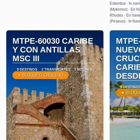
Estambul · In navi
(Mykonos) · En N
Rhodes · En naveg
(Piraeus) · In Na
MTPE-60030 CARIBE
MTPE-
Y CON ANTILLAS
NUEV
MSC III
CRUC
CARIB
9 DESTINOS
2 TRANSPORTES
7 NOCHES
DESD
✈ BLOQUEO CRUCERO
9 DESTINO
★ BLOQU