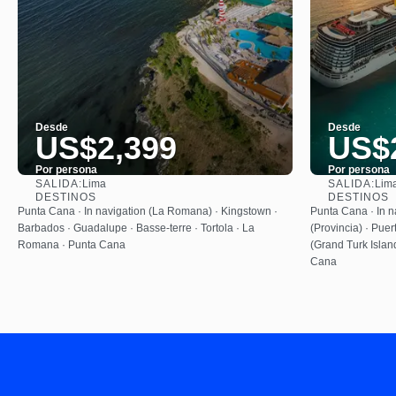
Desde
Desde
US$2,399
US$
Por persona
Por persona
SALIDA:
SALIDA:
Lima
Lim
Ver
DESTINOS
DESTINOS
Punta Cana · In navigation (La Romana) · Kingstown ·
Punta Cana · In n
Barbados · Guadalupe · Basse-terre · Tortola · La
(Provincia) · Puer
Romana · Punta Cana
(Grand Turk Islan
Cana