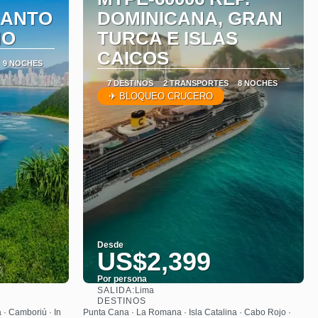
CANTO
DOMINICANA, GRAN
NO
TURCA E ISLAS
CAICOS
9 NOCHES
7 DESTINOS
2 TRANSPORTES
8 NOCHES
✈ BLOQUEO CRUCERO
Desde
US$2,399
Por persona
SALIDA:
Lima
Ver
DESTINOS
a · Camboriú · In
Punta Cana · La Romana · Isla Catalina · Cabo Rojo ·