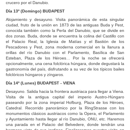
crucero por el Danubio.
Día 13º (Domingo) BUDAPEST
Alojamiento y desayuno. Visita panorámica de esta singular
ciudad, fruto de la unión en 1873 de las antiguas Buda y Pest,
conocida también como la Perla del Danubio, que se divide en
dos zonas. Buda, donde se encuentra la colina del Castillo con
el Palacio Real, la Iglesia de Matías y el Bastión de los
Pescadores y Pest, zona moderna comercial en la llanura a
orillas del río Danubio con el Parlamento, Basílica de San
Esteban, Plaza de los Héroes… Por la noche se ofrecerá
opcionalmente, una cena folclórica húngara, donde degustará la
gastronomía del país, disfrutando a su vez de los típicos bailes
folclóricos húngaros y zíngaros.
Día 14º (Lunes) BUDAPEST - VIENA
Desayuno. Salida hacia la frontera austriaca para llegar a Viena.
Visita de la antigua capital del imperio Austro-Húngaro
paseando por la zona imperial Hofburg, Plaza de los Héroes,
Catedral. Recorrido panorámico por la RingStrasse con los
monumentos clásicos austriacos como la Opera, el Parlamento
y Ayuntamiento hasta llegar al río Danubio, ONU, etc. Haremos
una parada en el Palacio del Belvedere, donde tendrán una
hermosa vista de sus jardines. Finalizaremos nuestra visita en