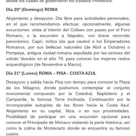
desde los cuales se gobernaron los Estados Pontificios.
Día 20º (Domingo) ROMA
Alojamiento y desayuno. Día libre para actividades personales,
en el que recomendamos efectuar, opcionalmente, algunas
excursiones: visita al interior del Coliseo con paseo por el Foro
Romano, o la excursión a Nápoles, con breve recorrido
panorámico. Capri, mítica isla que cautivó a los Emperadores
Romanos, por sus bellezas naturales (de Abril a Octubre) o
Pompeya, antigua ciudad romana sepultada por las cenizas del
volcán Vesubio en el año 79, para conocer los mejores restos
arqueológicos (de Noviembre a Marzo).
Día 21º (Lunes) ROMA – PISA - COSTA AZUL
Desayuno y salida hacia Pisa con tiempo para conocer la Plaza
de los Milagros, donde podremos contemplar el conjunto
monumental compuesto por la Catedral, Baptisterio y el
Campanile, la famosa Torre Inclinada. Continuación por la
incomparable autopista de las flores hacia la Costa Azul.
Alojamiento en su capital, Niza, o en sus proximidades.
Posibilidad de participar en una excursión opcional para
conocer el Principado de Mónaco visitando la parte histórica, así
como la colina de Montecarlo donde se encuentra su famoso
casino.