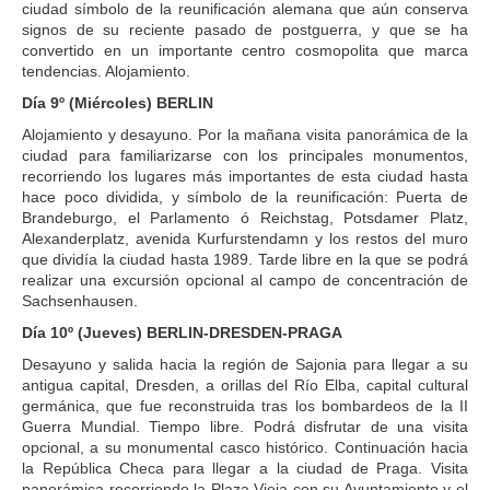
ciudad símbolo de la reunificación alemana que aún conserva
signos de su reciente pasado de postguerra, y que se ha
convertido en un importante centro cosmopolita que marca
tendencias. Alojamiento.
Día 9º (Miércoles) BERLIN
Alojamiento y desayuno. Por la mañana visita panorámica de la
ciudad para familiarizarse con los principales monumentos,
recorriendo los lugares más importantes de esta ciudad hasta
hace poco dividida, y símbolo de la reunificación: Puerta de
Brandeburgo, el Parlamento ó Reichstag, Potsdamer Platz,
Alexanderplatz, avenida Kurfurstendamn y los restos del muro
que dividía la ciudad hasta 1989. Tarde libre en la que se podrá
realizar una excursión opcional al campo de concentración de
Sachsenhausen.
Día 10º (Jueves) BERLIN-DRESDEN-PRAGA
Desayuno y salida hacia la región de Sajonia para llegar a su
antigua capital, Dresden, a orillas del Río Elba, capital cultural
germánica, que fue reconstruida tras los bombardeos de la II
Guerra Mundial. Tiempo libre. Podrá disfrutar de una visita
opcional, a su monumental casco histórico. Continuación hacia
la República Checa para llegar a la ciudad de Praga. Visita
panorámica recorriendo la Plaza Vieja con su Ayuntamiento y el