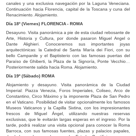
canales y una exclusiva navegación por la Laguna Veneciana.
Continuación hacia Florencia, capital de la Toscana y cuna del
Renacimiento. Alojamiento.
Día 18º (Viernes) FLORENCIA - ROMA
Desayuno. Visita panorámica a pie de esta ciudad rebosante de
Arte, Historia y Cultura, por donde pasaron Miguel Angel o
Dante Alighieri. Conoceremos sus importantes joyas
arquitectónicas: la Catedral de Santa María dei Fiori, con su
bello Campanile y el Baptisterio con las famosas puertas del
Paraíso de Ghiberti, la Plaza de la Signoría, Ponte Vecchio…
Posteriormente salida hacia Roma. Alojamiento.
Día 19º (Sábado) ROMA
Alojamiento y desayuno. Visita panorámica de la Ciudad
Imperial: Piazza Venezia, Foros Imperiales, Coliseo, Arco de
Constantino, Circo Máximo y la imponente Plaza de San Pedro
en el Vaticano. Posibilidad de visitar opcionalmente los famosos
Museos Vaticanos y la Capilla Sixtina, con los impresionantes
frescos de Miguel Ángel, utilizando nuestras reservas
exclusivas, que le evitarán largas esperas en el ingreso. Por la
tarde, podrá realizar una visita opcional para conocer la Roma
Barroca, con sus famosas fuentes, plazas y palacios papales,