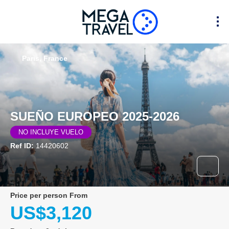
Paris, France
SUEÑO EUROPEO 2025-2026
NO INCLUYE VUELO
Ref ID:
14420602
price per person From
US$3,120