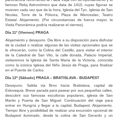
famoso Reloj Astronómico que data de 1410, cuyas figuras se
mueven cada vez que da la hora, Iglesia del Tyn, Iglesia de San
Nicolas, Torre de la Pólvora, Plaza de Wenceslao, Teatro
Estatal. Alojamiento. (Por circunstancias de fuerza mayor, la
Visita Panorámica podría realizarse el viernes).
Día 11º (Viernes) PRAGA
Alojamiento y desayuno. Dia libre a su disposición para disfrutar
de la ciudad o realizar algunas de las visitas opcionales que se
le ofrecerán, como la Colina del Castillo, para visitar el interior
de la Catedral de San Vito, la calle dorada, Palacio Imperial,
visitaremos la Iglesia de Santa Maria de la Victoria, conocida
como la icónica Iglesia del Niño Jesús de Praga, para finalizar
en el Puente de Carlos.
Día 12º (Sábado) PRAGA – BRATISLAVA - BUDAPEST
Desayuno. Salida via Brno hacia Bratislava, capital de
Eslovaquia. Breve parada para pasear por sus pequeñas calles,
descubrir sus famosas escultoras populares, iglesia de San
Martin y Puerta de San Miguel. Continuación del viaje para
entrar en Hungría y llegar a la capital, Budapest. Alojamiento.
Tiempo libre y posibilidad de realizar una excursión opcional de
Budapest iluminado, desde la colina de San Gerardo y un