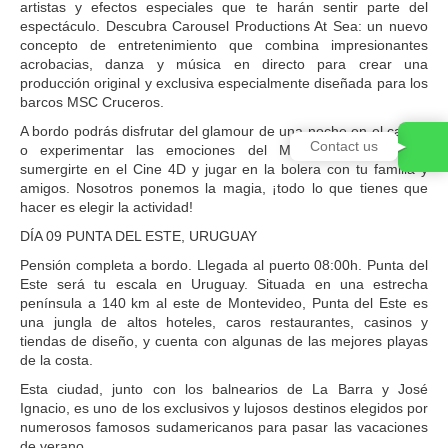
artistas y efectos especiales que te harán sentir parte del
espectáculo. Descubra Carousel Productions At Sea: un nuevo
concepto de entretenimiento que combina impresionantes
acrobacias, danza y música en directo para crear una
producción original y exclusiva especialmente diseñada para los
barcos MSC Cruceros.
A bordo podrás disfrutar del glamour de una noche en el casino
Contact us
o experimentar las emociones del MSC Formula Racer,
sumergirte en el Cine 4D y jugar en la bolera con tu familia y
amigos. Nosotros ponemos la magia, ¡todo lo que tienes que
hacer es elegir la actividad!
DÍA 09 PUNTA DEL ESTE, URUGUAY
Pensión completa a bordo. Llegada al puerto 08:00h. Punta del
Este será tu escala en Uruguay. Situada en una estrecha
península a 140 km al este de Montevideo, Punta del Este es
una jungla de altos hoteles, caros restaurantes, casinos y
tiendas de diseño, y cuenta con algunas de las mejores playas
de la costa.
Esta ciudad, junto con los balnearios de La Barra y José
Ignacio, es uno de los exclusivos y lujosos destinos elegidos por
numerosos famosos sudamericanos para pasar las vacaciones
de verano.