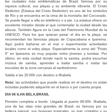
las ciudades más emblemáticas de Brasil, famosa por su
riqueza cultural, sus playas y su ambiente vibrante. El Cristo
Redentor (Estatua del Cristo Redentor) es uno de los símbolos
de Río y se encuentra en la cima de la montaña del Corcovado.
Se puede llegar a ella en teleférico o a pie. La estatua ofrece un
excelente mirador desde el que contemplar la ciudad desde las
alturas. También figura en la Lista del Patrimonio Mundial de la
UNESCO. Para los que quieran pasar el día en la playa, se
recomiendan las famosas playas de Copacabana e Ipanema.
Aquí podrá bañarse en el mar o experimentar actividades
locales como el voley playa. Especialmente la zona del "Posto
9" en Ipanema es muy popular entre jóvenes y turistas. Por
último, en esta ciudad donde nació la samba, podrá escuchar
música de samba, aprender a bailar samba o visitar las
escuelas de la zona cercanas al sanbódromo.
Salida a las 20:00h con destino a Ilhabela
Nota:
las actividades que puede realizar en el destino no están
incluidas pudiendo adquirirlo en el barco o por cuenta propia.
DIA 06 ILHA BELA,BRASIL
Pensión completa a bordo. Llegada al puerto 08:00h. Ilhabela,
una de las islas más grandes de Brasil, es famosa por su
belleza natural, sus bosques tropicales, su mar cristalino y su