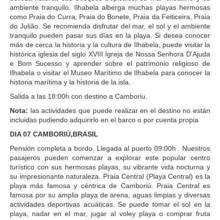
ambiente tranquilo. Ilhabela alberga muchas playas hermosas
como Praia do Curra, Praia do Bonete, Praia da Feiticeira, Praia
do Julião. Se recomienda disfrutar del mar, el sol y el ambiente
tranquilo pueden pasar sus días en la playa. Si desea conocer
más de cerca la historia y la cultura de Ilhabela, puede visitar la
histórica iglesia del siglo XVIII Igreja de Nossa Senhora D'Ajuda
e Bom Sucesso y aprender sobre el patrimonio religioso de
Ilhabela o visitar el Museo Marítimo de Ilhabela para conocer la
historia marítima y la historia de la isla.
Salida a las 18:00h con destino a Camboriu.
Nota:
las actividades que puede realizar en el destino no están
incluidas pudiendo adquirirlo en el barco o por cuenta propia
DIA 07 CAMBORIÚ,BRASIL
Pensión completa a bordo. Llegada al puerto 09:00h . Nuestros
pasajeros pueden comenzar a explorar este popular centro
turístico con sus hermosas playas, su vibrante vida nocturna y
su impresionante naturaleza. Praia Central (Playa Central) es la
playa más famosa y céntrica de Camboriú. Praia Central es
famosa por su amplia playa de arena, aguas limpias y diversas
actividades deportivas acuáticas. Se puede tomar el sol en la
playa, nadar en el mar, jugar al voley playa o comprar fruta