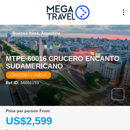
Buenos Aires, Argentina
MTPE-60016 CRUCERO ENCANTO
SUDAMERICANO
CRUCERO + VUELO
Ref ID:
34656153
price per person From
US$2,599