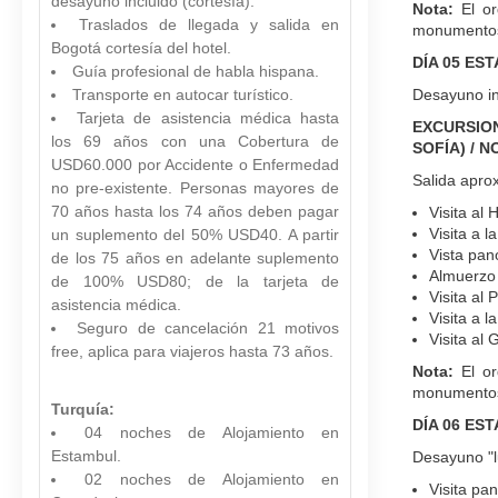
desayuno incluido (cortesía).
Nota:
El o
Traslados de llegada y salida en
monumentos
Bogotá cortesía del hotel.
DÍA 05 ES
Guía profesional de habla hispana.
Transporte en autocar turístico.
Desayuno inc
Tarjeta de asistencia médica hasta
EXCURSIO
los 69 años con una Cobertura de
SOFÍA) / 
USD60.000 por Accidente o Enfermedad
Salida aprox
no pre-existente. Personas mayores de
70 años hasta los 74 años deben pagar
Visita al
Visita a l
un suplemento del 50% USD40. A partir
Vista pan
de los 75 años en adelante suplemento
Almuerzo 
de 100% USD80; de la tarjeta de
Visita al 
asistencia médica.
Visita a la
Seguro de cancelación 21 motivos
Visita al 
free, aplica para viajeros hasta 73 años.
Nota:
El or
monumentos
Turquía:
DÍA 06 ES
04 noches de Alojamiento en
Estambul.
Desayuno "lu
02 noches de Alojamiento en
Visita pa