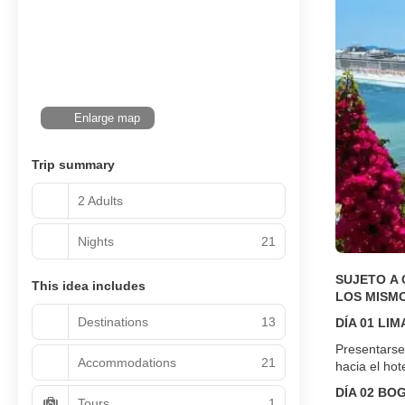
Enlarge map
Trip summary
2 Adults
Nights
21
SUJETO A 
This idea includes
LOS MISMO
Destinations
13
DÍA 01 LI
Presentarse
Accommodations
21
hacia el hot
DÍA 02 BO
Tours
1