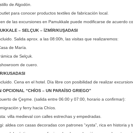
stillo de Algodón.
 outlet para conocer productos textiles de fabricación local.
den de las excursiones en Pamukkale puede modificarse de acuerdo c
MUKKALE – SELÇUK – İZMİR/KUŞADASI
luido. Salida aprox. a las 08:00h, las visitas que realizaremos:
 Casa de María.
orámica de Selçuk.
n showroom de cuero.
MİR/KUSADASI
luido. Cena en el hotel. Día libre con posibilidad de realizar excursio
 OPCIONAL “CHÍOS – UN PARAÍSO GRIEGO”
puerto de Çeşme. (salida entre 06:00 y 07:00, horario a confirmar):
migración y ferry hacia Chíos.
sta: villa medieval con calles estrechas y empedradas.
rgi: aldea con casas decoradas con patrones “xysta”, rica en historia y t