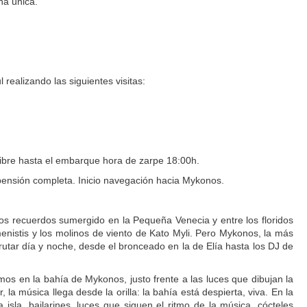
na única.
realizando las siguientes visitas:
.
ibre hasta el embarque hora de zarpe 18:00h.
 pensión completa. Inicio navegación hacia Mykonos.
os recuerdos sumergido en la Pequeña Venecia y entre los floridos
enistis y los molinos de viento de Kato Myli. Pero Mykonos, la más
sfrutar día y noche, desde el bronceado en la de Elía hasta los DJ de
os en la bahía de Mykonos, justo frente a las luces que dibujan la
 la música llega desde la orilla: la bahía está despierta, viva. En la
 isla, bailarines, luces que siguen el ritmo de la música, cócteles