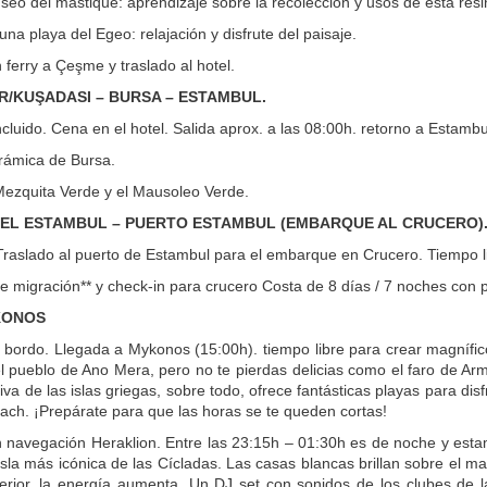
useo del mástique: aprendizaje sobre la recolección y usos de esta resi
na playa del Egeo: relajación y disfrute del paisaje.
ferry a Çeşme y traslado al hotel.
MİR/KUŞADASI – BURSA – ESTAMBUL.
luido. Cena en el hotel. Salida aprox. a las 08:00h. retorno a Estambul 
orámica de Bursa.
 Mezquita Verde y el Mausoleo Verde.
TEL ESTAMBUL – PUERTO ESTAMBUL (EMBARQUE AL CRUCERO)
raslado al puerto de Estambul para el embarque en Crucero. Tiempo l
de migración** y check-in para crucero Costa de 8 días / 7 noches con
KONOS
bordo. Llegada a Mykonos (15:00h). tiempo libre para crear magnífic
l pueblo de Ano Mera, pero no te pierdas delicias como el faro de Arm
tiva de las islas griegas, sobre todo, ofrece fantásticas playas para di
ach. ¡Prepárate para que las horas se te queden cortas!
h navegación Heraklion. Entre las 23:15h – 01:30h es de noche y estam
isla más icónica de las Cícladas. Las casas blancas brillan sobre el mar,
terior, la energía aumenta. Un DJ set con sonidos de los clubes de la