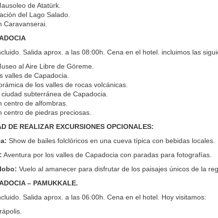
 Mausoleo de Atatürk.
ción del Lago Salado.
un Caravanserai.
PADOCIA
luido. Salida aprox. a las 08:00h. Cena en el hotel. incluimos las siguie
 Museo al Aire Libre de Göreme.
os valles de Capadocia.
orámica de los valles de rocas volcánicas.
la ciudad subterránea de Capadocia.
un centro de alfombras.
un centro de piedras preciosas.
AD DE REALIZAR EXCURSIONES OPCIONALES:
ca:
Show de bailes folclóricos en una cueva típica con bebidas locales.
:
Aventura por los valles de Capadocia con paradas para fotografías.
lobo:
Vuelo al amanecer para disfrutar de los paisajes únicos de la reg
PADOCIA – PAMUKKALE.
luido. Salida aprox. a las 06:00h. Cena en el hotel. Hoy visitamos:
rápolis.