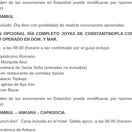
rden de las excursiones en Estambul puede modificarse por razones o
).
TAMBUL
luido. Día libre con posibilidad de realizar excursiones opcionales:
N OPCIONAL DÍA COMPLETO JOYAS DE CONSTANTINOPLA CON
NO OPERADO EN DOM. Y MAR.
. a las 08:00 (horario a ser confirmado por el guía) incluye.
 Hipódromo Romano.
a Mezquita Azul.
orámica de Santa Sofía (entradas no incluidas)
en restaurante de comidas típicas
Palacio Topkapi.
 iglesia de Aya Irini.
Gran Bazar.
den de las excursiones en Estambul puede modificarse por razones o
).
TAMBUL – ANKARA – CAPADOCIA
nch-box". Cena incluida en el hotel. Salida aprox. a las 06:00 (horario 
norámica de Ankara.