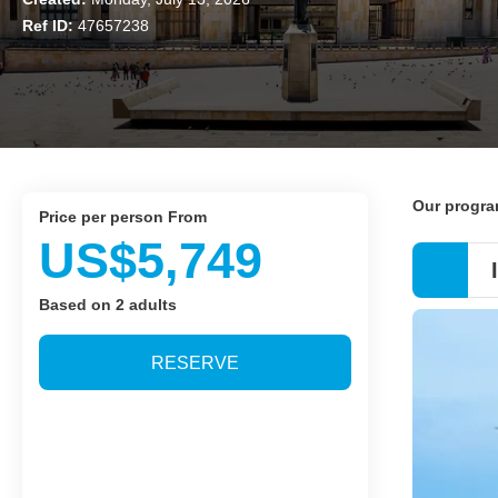
Ref ID:
47657238
Our progr
price per person From
US$5,749
Based on 2 adults
RESERVE