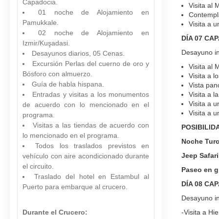
Capadocia.
Visita al
01 noche de Alojamiento en
Contempla
Pamukkale.
Visita a 
02 noche de Alojamiento en
DÍA 07 CA
Izmir/Kuşadasi.
Desayuno inc
Desayunos diarios, 05 Cenas.
Excursión Perlas del cuerno de oro y
Visita al
Bósforo con almuerzo.
Visita a l
Guía de habla hispana.
Vista pan
Entradas y visitas a los monumentos
Visita a 
Visita a 
de acuerdo con lo mencionado en el
Visita a 
programa.
Visitas a las tiendas de acuerdo con
POSIBILID
lo mencionado en el programa.
Noche Tur
Todos los traslados previstos en
Jeep Safari
vehículo con aire acondicionado durante
el circuito.
Paseo en g
Traslado del hotel en Estambul al
DÍA 08 CA
Puerto para embarque al crucero.
Desayuno inc
Durante el Crucero:
-Visita a Hie