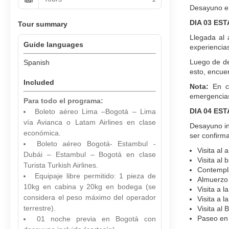
Desayuno en
DIA 03 ES
Tour summary
Llegada al 
Guide languages
experiencias
Luego de de
Spanish
esto, encuen
Included
Nota:
En ca
emergencia
Para todo el programa:
DIA 04 ES
Boleto aéreo Lima –Bogotá – Lima
vía Avianca o Latam Airlines en clase
Desayuno in
económica.
ser confirma
Boleto aéreo Bogotá- Estambul -
Visita al 
Dubái – Estambul – Bogotá en clase
Visita al 
Turista Turkish Airlines.
Contempla
Equipaje libre permitido: 1 pieza de
Almuerzo 
10kg en cabina y 20kg en bodega (se
Visita a 
considera el peso máximo del operador
Visita a 
terrestre).
Visita al 
Paseo en 
01 noche previa en Bogotá con