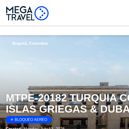
Bogotá, Colombia
MTPE-20182 TURQUIA 
ISLAS GRIEGAS & DUBA
✈ BLOQUEO AEREO
Created:
Monday, July 13, 2026