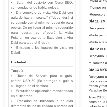
-Visita al M
Safari del desierto con Cena BBQ,
con conductor de habla inglesa.
-Tiempo en u
Día completo de visita Abu Dabi con
-Regreso en 
guía de habla hispana** (**dependerá si
DÍA 11 IZ
se cumple con el mínimo requerido para
operar. De no llegar al mínimo requerido
Desayuno inc
para operar, se ofrecerá la visita
-Visita pan
Fujairah en vez de la Excursión a Abu
-Visita a la
Dabi para todo el Grupo).
Entradas a los lugares de visita en
DÍA 12 HO
Dubái.
Desayuno. T
Excluded
**Trámites 
DÍA 13 MY
Turquía:
Tasas de Servicio para el guía,
Desayuno a 
chófer; USD 50 (Se entregan al guia a
balcones de
su llegada en el destino).
fresca y fes
Paradise Be
Excursiones opcionales mencionadas
en el itinerario.
A las 23:00
Traslados no indicados, o en días
costa de la 
diferentes de los de llegada o partida del
cubierta ex