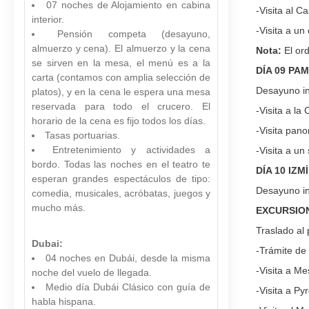
07 noches de Alojamiento en cabina
-Visita al Ca
interior.
-Visita a un
Pensión competa (desayuno,
almuerzo y cena). El almuerzo y la cena
Nota:
El or
se sirven en la mesa, el menú es a la
DÍA 09 PA
carta (contamos con amplia selección de
Desayuno inc
platos), y en la cena le espera una mesa
reservada para todo el crucero. El
-Visita a la
horario de la cena es fijo todos los días.
-Visita pan
Tasas portuarias.
Entretenimiento y actividades a
-Visita a u
bordo. Todas las noches en el teatro te
DÍA 10 IZ
esperan grandes espectáculos de tipo:
Desayuno inc
comedia, musicales, acróbatas, juegos y
mucho más.
EXCURSION
Traslado al 
Dubai:
-Trámite de 
04 noches en Dubái, desde la misma
-Visita a Me
noche del vuelo de llegada.
Medio día Dubái Clásico con guía de
-Visita a Py
habla hispana.