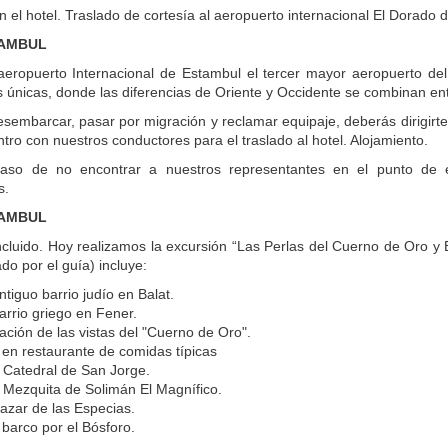
 el hotel. Traslado de cortesía al aeropuerto internacional El Dorado
TAMBUL
aeropuerto Internacional de Estambul el tercer mayor aeropuerto del 
 únicas, donde las diferencias de Oriente y Occidente se combinan ent
sembarcar, pasar por migración y reclamar equipaje, deberás dirigirte
tro con nuestros conductores para el traslado al hotel. Alojamiento.
so de no encontrar a nuestros representantes en el punto de e
s.
TAMBUL
cluido. Hoy realizamos la excursión “Las Perlas del Cuerno de Oro y B
do por el guía) incluye:
antiguo barrio judío en Balat.
barrio griego en Fener.
ción de las vistas del "Cuerno de Oro".
en restaurante de comidas típicas
la Catedral de San Jorge.
la Mezquita de Solimán El Magnífico.
Bazar de las Especias.
barco por el Bósforo.