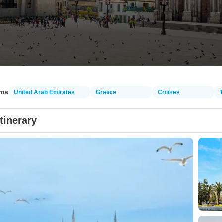
ams
United Arab Emirates
Greece
Cruises
Itinerary