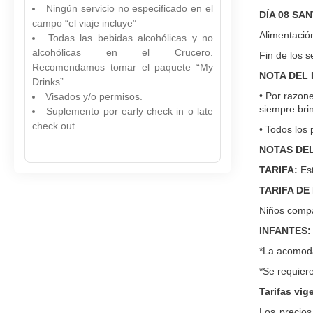
Ningún servicio no especificado en el
DÍA 08 SA
campo “el viaje incluye”
Alimentació
Todas las bebidas alcohólicas y no
alcohólicas en el Crucero.
Fin de los s
Recomendamos tomar el paquete “My
NOTA DEL 
Drinks”.
• Por razone
Visados y/o permisos.
siempre bri
Suplemento por early check in o late
check out.
• Todos los 
NOTAS DEL
TARIFA:
Est
TARIFA DE
Niños compa
INFANTES:
*La acomoda
*Se requiere
Tarifas vig
Los precios