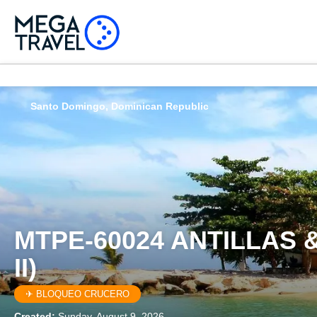
Santo Domingo, Dominican Republic
MTPE-60024 ANTILLAS 
II)
✈ BLOQUEO CRUCERO
Created:
Sunday, August 9, 2026