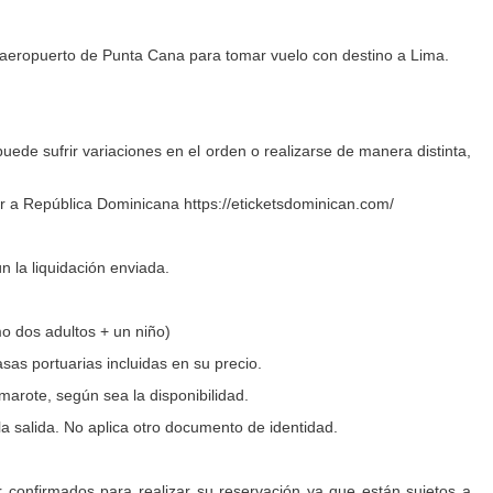
 aeropuerto de Punta Cana para tomar vuelo con destino a Lima.
 puede sufrir variaciones en el orden o realizarse de manera distinta,
ar a República Dominicana https://eticketsdominican.com/
n la liquidación enviada.
o dos adultos + un niño)
sas portuarias incluidas en su precio.
arote, según sea la disponibilidad.
la salida. No aplica otro documento de identidad.
r confirmados para realizar su reservación ya que están sujetos a