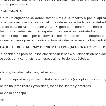
es sin previo aviso.
 EXCURSIONES
as o tours sugeridos se deben tomar junto a la reserva o por el aplica
si el pasajero decide realizar algunas de estas actividades no deber
dos de cada actividad pueden variar. El guía tiene total autonomía de m
sitas programadas, siempre respetando los servicios contratados.
remos responsables por los servicios contratados en otras empresas.
siones en tierra pueden realizarlo también desde la reserva bajo solici
PAQUETE BEBIDAS "MY DRINKS" USD 265 (APLICA A TODOS LOS
e bebidas es para aquellos que desean tener a su disposición bebidas a
después de la cena, disfrutan especialmente de los cócteles.
chinos, bebidas calientes, refrescos.
e barril, aperitivos y vermuts, todos los cócteles (excepto moleculares
de los mejores licores y whiskies, todos los licores y amargos.
de vinos por copa.
al.