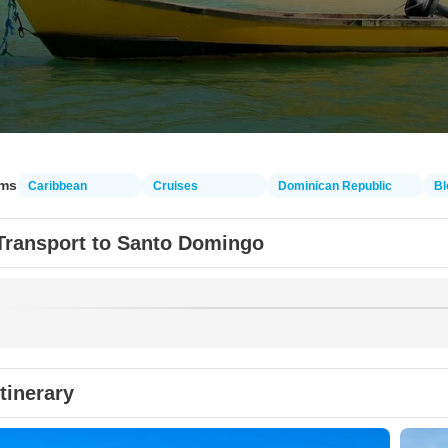
ams
Caribbean
Cruises
Dominican Republic
Bl
Transport to Santo Domingo
Itinerary