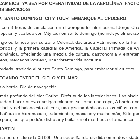
CAMBIOS, YA SEA POR OPERATIVIDAD DE LA AEROLÍNEA, FAC
S SERVICIOS)
MA- SANTO DOMINGO- CITY TOUR- EMBARQUE AL CRUCERO.
 con 3 horas de antelación en el aeropuerto internacional Jorge Ch
cepción y traslado con City tour en santo domingo (no incluye almuerzo
ngo es famosa por su Zona Colonial, declarada Patrimonio de la H
istóricos y la primera catedral de América, la Catedral Primada de 
dinámica, ofreciendo una mezcla de cultura, gastronomía y entret
eos, mercados locales y una vibrante vida nocturna.
cordada, traslado al puerto Santo Domingo, para embarcar al crucero.
VEGANDO ENTRE EL CIELO Y EL MAR
n a bordo. Dia de navegación.
más profundo del Mar Caribe, Disfruta de las instalaciones: Las piscin
eden hacer nuevos amigos mientras se toma una copa, A bordo encont
leibol y del baloncesto al tenis, una piscina dedicada a los niños, co
 bañera de hidromasaje, tratamientos, masajes y mucho más, Si te gusta
 para, así que podrás disfrutar y bailar en el mar hasta el amanecer.
 MARTIN
n a bordo. Llegada 08:00h. Una pequeña isla dividida entre dos estado