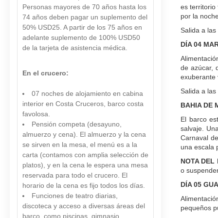
Personas mayores de 70 años hasta los
es territori
por la noche
74 años deben pagar un suplemento del
50% USD25. A partir de los 75 años en
Salida a las
adelante suplemento de 100% USD50
DÍA 04 MA
de la tarjeta de asistencia médica.
Alimentació
de azúcar, 
En el crucero:
exuberante 
Salida a las
07 noches de alojamiento en cabina
interior en Costa Cruceros, barco costa
BAHIA DE 
favolosa.
El barco es
Pensión competa (desayuno,
salvaje. Una
almuerzo y cena). El almuerzo y la cena
Carnaval de
se sirven en la mesa, el menú es a la
una escala p
carta (contamos con amplia selección de
NOTA DEL 
platos), y en la cena le espera una mesa
o suspender
reservada para todo el crucero. El
DÍA 05 GU
horario de la cena es fijo todos los días.
Funciones de teatro diarias,
Alimentació
discoteca y acceso a diversas áreas del
pequeños pu
barco, como piscinas, gimnasio.