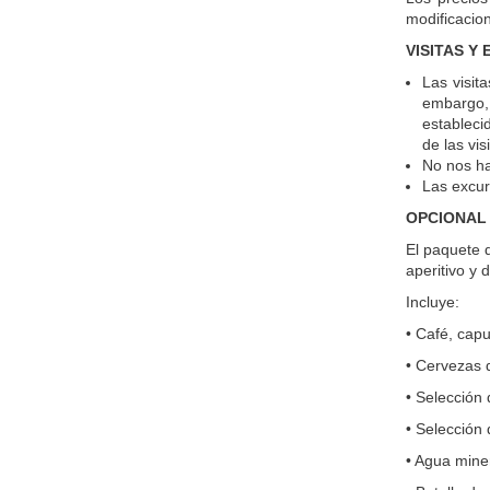
modificacion
VISITAS Y
Las visit
embargo, 
estableci
de las vi
No nos ha
Las excur
OPCIONAL 
El paquete d
aperitivo y 
Incluye:
• Café, capu
• Cervezas d
• Selección 
• Selección 
• Agua miner