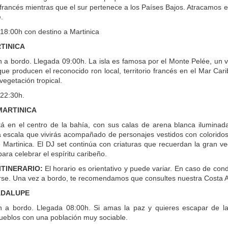
o francés mientras que el sur pertenece a los Países Bajos. Atracamos 
.
 18:00h con destino a Martinica
RTINICA
n a bordo. Llegada 09:00h. La isla es famosa por el Monte Pelée, un v
que producen el reconocido ron local, territorio francés en el Mar Ca
vegetación tropical.
 22:30h.
MARTINICA
tá en el centro de la bahía, con sus calas de arena blanca iluminada
 escala que vivirás acompañado de personajes vestidos con coloridos tr
 Martinica. El DJ set continúa con criaturas que recuerdan la gran 
ara celebrar el espíritu caribeño.
ITINERARIO:
El horario es orientativo y puede variar. En caso de con
se. Una vez a bordo, te recomendamos que consultes nuestra Costa Ap
ADALUPE
n a bordo. Llegada 08:00h. Si amas la paz y quieres escapar de la
eblos con una población muy sociable.