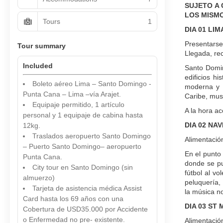
SUJETO A 
LOS MISMO
Tours
1
DIA 01 LI
Presentarse
Tour summary
Llegada, re
Included
Santo Domi
edificios h
Boleto aéreo Lima – Santo Domingo -
moderna y 
Punta Cana – Lima –vía Arajet.
Caribe, mus
Equipaje permitido, 1 artículo
A la hora a
personal y 1 equipaje de cabina hasta
DIA 02 NA
12kg.
Traslados aeropuerto Santo Domingo
Alimentació
– Puerto Santo Domingo– aeropuerto
En el punto 
Punta Cana.
donde se pu
City tour en Santo Domingo (sin
fútbol al vo
almuerzo)
peluquería,
Tarjeta de asistencia médica Assist
la música no
Card hasta los 69 años con una
DIA 03 ST
Cobertura de USD35.000 por Accidente
o Enfermedad no pre- existente.
Alimentació