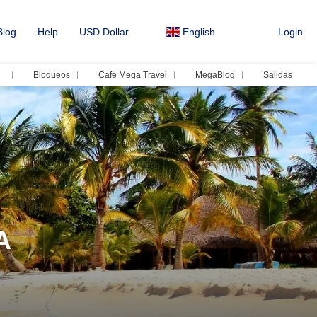
log
Help
USD Dollar
English
Login
Bloqueos
Cafe Mega Travel
MegaBlog
Salidas
A