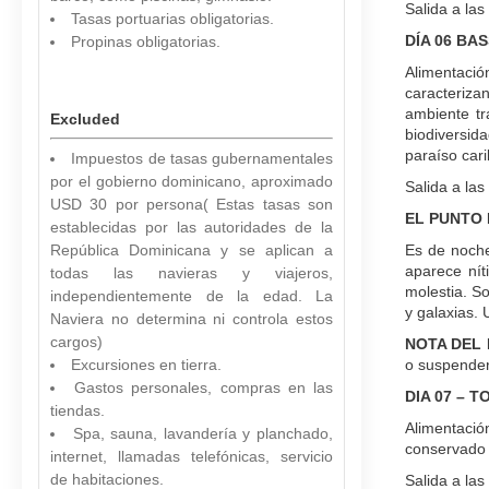
Salida a las
Tasas portuarias obligatorias.
DÍA 06 BA
Propinas obligatorias.
Alimentació
caracteriza
ambiente tr
Excluded
biodiversid
paraíso car
Impuestos de tasas gubernamentales
por el gobierno dominicano, aproximado
Salida a las
USD 30 por persona( Estas tasas son
EL PUNTO 
establecidas por las autoridades de la
República Dominicana y se aplican a
Es de noche
aparece níti
todas las navieras y viajeros,
molestia. So
independientemente de la edad. La
y galaxias. 
Naviera no determina ni controla estos
cargos)
NOTA DEL 
Excursiones en tierra.
o suspender
Gastos personales, compras en las
DIA 07 – 
tiendas.
Alimentació
Spa, sauna, lavandería y planchado,
conservado e
internet, llamadas telefónicas, servicio
de habitaciones.
Salida a la