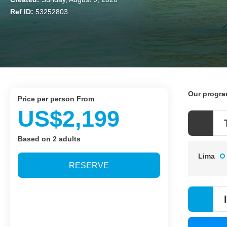
Ref ID:
53252803
Our progr
price per person From
US$2,199
Based on 2 adults
Lima
RESERVE