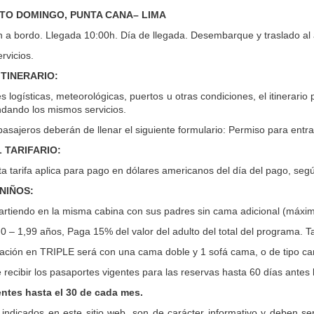
NTO DOMINGO, PUNTA CANA– LIMA
n a bordo. Llegada 10:00h. Día de llegada. Desembarque y traslado al
ervicios.
ITINERARIO:
s logísticas, meteorológicas, puertos u otras condiciones, el itinerario
ndando los mismos servicios.
pasajeros deberán de llenar el siguiente formulario: Permiso para entr
 TARIFARIO:
a tarifa aplica para pago en dólares americanos del día del pago, segú
 NIÑOS:
rtiendo en la misma cabina con sus padres sin cama adicional (máxim
0 – 1,99 años, Paga 15% del valor del adulto del total del programa. Ta
ción en TRIPLE será con una cama doble y 1 sofá cama, o de tipo cam
 recibir los pasaportes vigentes para las reservas hasta 60 días antes 
entes hasta el 30 de cada mes.
 indicados en este sitio web, son de carácter informativo y deben se