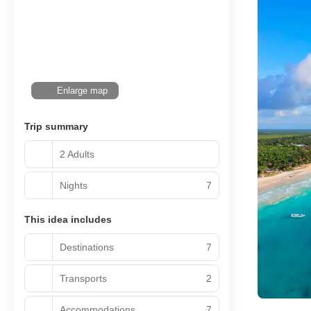
Enlarge map
Trip summary
2 Adults
Nights
7
This idea includes
Destinations
7
Transports
2
Accommodations
7