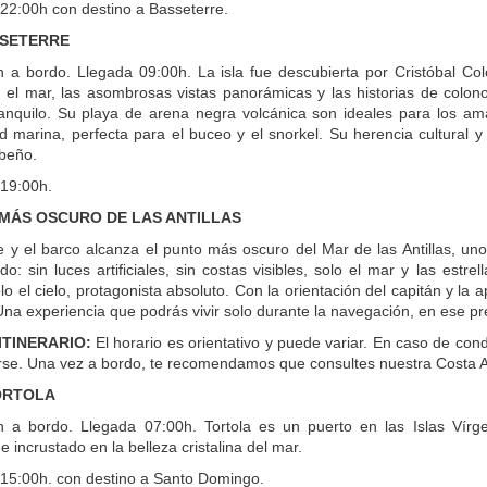
 22:00h con destino a Basseterre.
SSETERRE
n a bordo. Llegada 09:00h. La isla fue descubierta por Cristóbal Co
n el mar, las asombrosas vistas panorámicas y las historias de colon
anquilo. Su playa de arena negra volcánica son ideales para los am
ad marina, perfecta para el buceo y el snorkel. Su herencia cultural 
ibeño.
 19:00h.
MÁS OSCURO DE LAS ANTILLAS
 y el barco alcanza el punto más oscuro del Mar de las Antillas, uno
do: sin luces artificiales, sin costas visibles, solo el mar y las est
lo el cielo, protagonista absoluto. Con la orientación del capitán y l
Una experiencia que podrás vivir solo durante la navegación, en ese pr
ITINERARIO:
El horario es orientativo y puede variar. En caso de con
se. Una vez a bordo, te recomendamos que consultes nuestra Costa Ap
TORTOLA
n a bordo. Llegada 07:00h. Tortola es un puerto en las Islas Vírge
 incrustado en la belleza cristalina del mar.
s 15:00h. con destino a Santo Domingo.