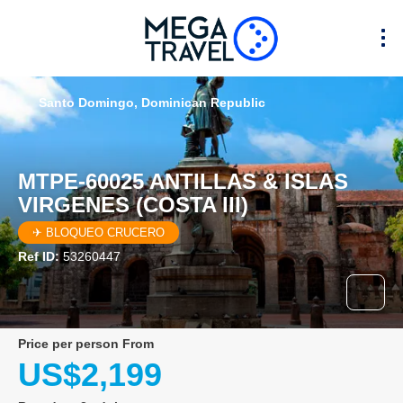
Santo Domingo, Dominican Republic
MTPE-60025 ANTILLAS & ISLAS
VIRGENES (COSTA III)
✈ BLOQUEO CRUCERO
Ref ID:
53260447
price per person From
US$2,199