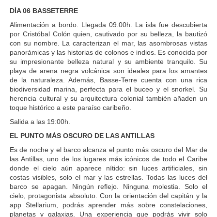
DÍA 06 BASSETERRE
Alimentación a bordo. Llegada 09:00h. La isla fue descubierta
por Cristóbal Colón quien, cautivado por su belleza, la bautizó
con su nombre. La caracterizan el mar, las asombrosas vistas
panorámicas y las historias de colonos e indios. Es conocida por
su impresionante belleza natural y su ambiente tranquilo. Su
playa de arena negra volcánica son ideales para los amantes
de la naturaleza. Además, Basse-Terre cuenta con una rica
biodiversidad marina, perfecta para el buceo y el snorkel. Su
herencia cultural y su arquitectura colonial también añaden un
toque histórico a este paraíso caribeño.
Salida a las 19:00h.
EL PUNTO MÁS OSCURO DE LAS ANTILLAS
Es de noche y el barco alcanza el punto más oscuro del Mar de
las Antillas, uno de los lugares más icónicos de todo el Caribe
donde el cielo aún aparece nítido: sin luces artificiales, sin
costas visibles, solo el mar y las estrellas. Todas las luces del
barco se apagan. Ningún reflejo. Ninguna molestia. Solo el
cielo, protagonista absoluto. Con la orientación del capitán y la
app Stellarium, podrás aprender más sobre constelaciones,
planetas y galaxias. Una experiencia que podrás vivir solo