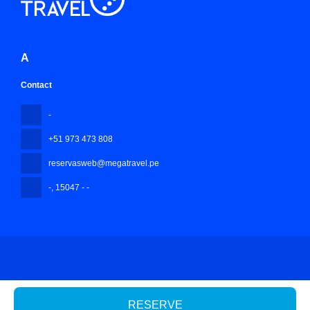
A
Contact
-
+51 973 473 808
reservasweb@megatravel.pe
-
, 15047 - -
All rights reserved Mega Travel Peru © 2026
Privacy Policy
RESERVE