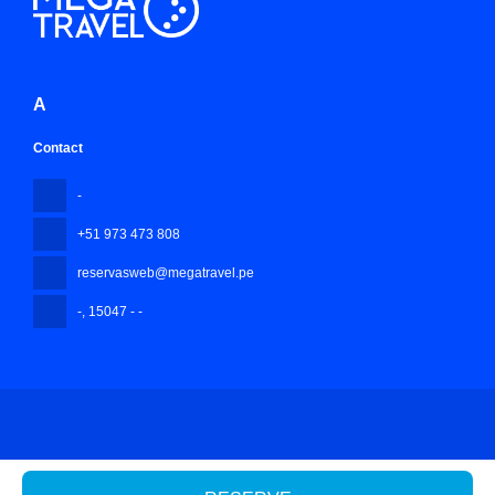
A
Contact
-
+51 973 473 808
reservasweb@megatravel.pe
-
, 15047 - -
All rights reserved Mega Travel Peru © 2026
Privacy Policy