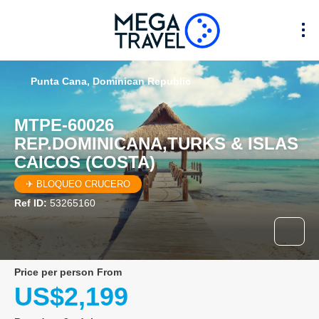
Punta Cana, Dominican Republic
MTPE-60026
REP.DOMINICANA,TURKS & ISLAS
CAICOS (COSTA)
✈ BLOQUEO CRUCERO
Ref ID:
53265160
price per person From
US$2,199