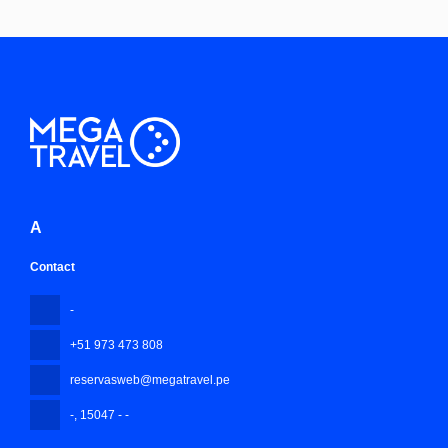
A
Contact
-
+51 973 473 808
reservasweb@megatravel.pe
-
, 15047 - -