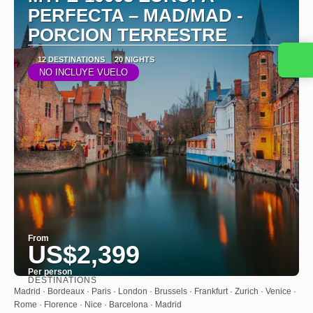
PERFECTA – MAD/MAD -
PORCION TERRESTRE
12 DESTINATIONS
20 NIGHTS
NO INCLUYE VUELO
From
US$2,399
Per person
DESTINATIONS
See
Madrid · Bordeaux · Paris · London · Brussels · Frankfurt · Zurich · Venice ·
Rome · Florence · Nice · Barcelona · Madrid