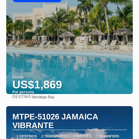
Desde
US$1,869
Por persona
DESTINO:
Montego Bay
Ver
MTPE-51026 JAMAICA
VIBRANTE
1 DESTINOS
2 TRANSPORTES
4 NOCHES
2 TRANSFERS