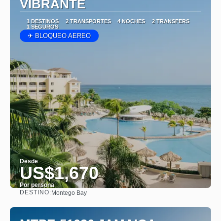
VIBRANTE
1 DESTINOS
2 TRANSPORTES
4 NOCHES
2 TRANSFERS
1 SEGUROS
✈ BLOQUEO AEREO
Desde
US$1,670
Por persona
DESTINO:
Montego Bay
Ver