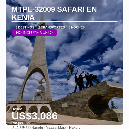
MTPE-32009 SAFARI EN
KENIA
3 DESTINOS
2 TRANSPORTES
5 NOCHES
NO INCLUYE VUELO
Desde
US$3,086
Por persona
DESTINOS
Nairobi · Maasai Mara · Nakuru