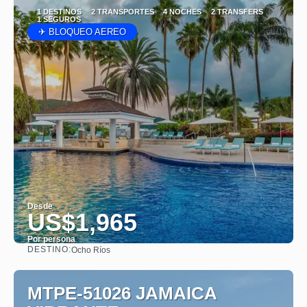
1 DESTINOS
2 TRANSPORTES
4 NOCHES
2 TRANSFERS
1 SEGUROS
✈ BLOQUEO AEREO
Desde
US$1,965
Por persona
DESTINO:
Ocho Ríos
Ver
MTPE-51026 JAMAICA