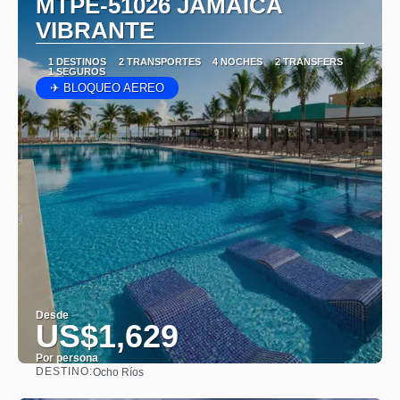
MTPE-51026 JAMAICA
VIBRANTE
1 DESTINOS
2 TRANSPORTES
4 NOCHES
2 TRANSFERS
1 SEGUROS
✈ BLOQUEO AEREO
Desde
US$1,629
Por persona
DESTINO:
Ocho Ríos
Ver