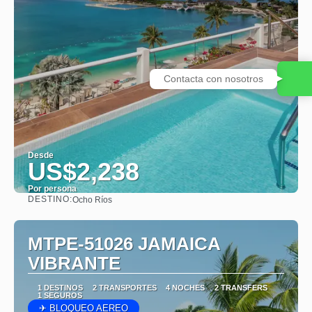
Contacta con nosotros
Desde
US$2,238
Por persona
DESTINO:
Ocho Ríos
Ver
MTPE-51026 JAMAICA
VIBRANTE
1 DESTINOS
2 TRANSPORTES
4 NOCHES
2 TRANSFERS
1 SEGUROS
✈ BLOQUEO AEREO