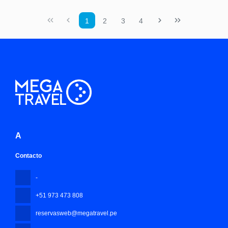
Ver
1
2
3
4
A
Contacto
-
+51 973 473 808
reservasweb@megatravel.pe