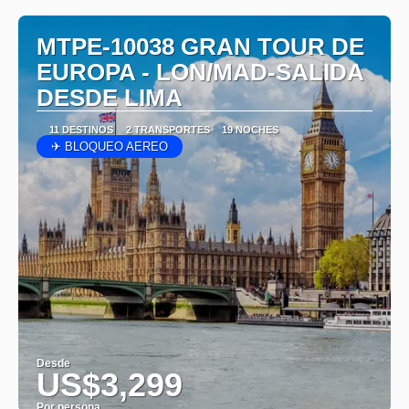
MTPE-10038 GRAN TOUR DE
EUROPA - LON/MAD-SALIDA
DESDE LIMA
11 DESTINOS
2 TRANSPORTES
19 NOCHES
✈ BLOQUEO AEREO
Desde
US$3,299
Por persona