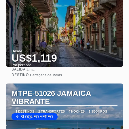
Desde
US$1,119
Por persona
SALIDA:
Lima
Ver
DESTINO:
Cartagena de Indias
MTPE-51026 JAMAICA
VIBRANTE
1 DESTINOS
2 TRANSPORTES
4 NOCHES
1 SEGUROS
✈ BLOQUEO AEREO