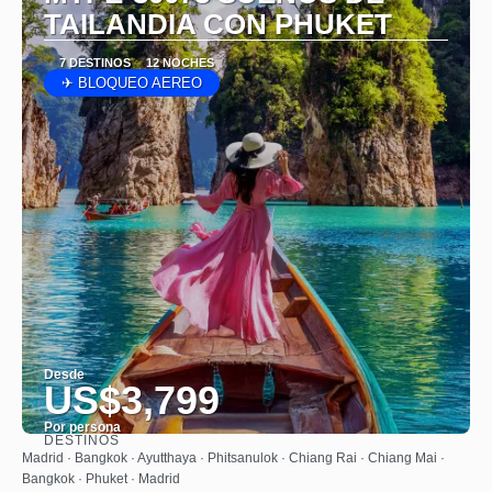
TAILANDIA CON PHUKET
7 DESTINOS
12 NOCHES
✈ BLOQUEO AEREO
Desde
US$3,799
Por persona
DESTINOS
Ver
Madrid · Bangkok · Ayutthaya · Phitsanulok · Chiang Rai · Chiang Mai ·
Bangkok · Phuket · Madrid