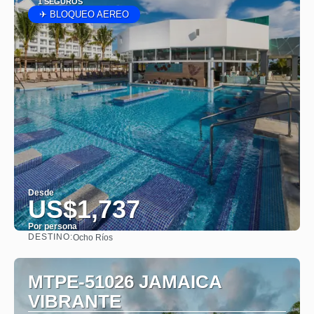
1 SEGUROS
✈ BLOQUEO AEREO
Desde
US$1,737
Por persona
DESTINO:
Ocho Ríos
Ver
MTPE-51026 JAMAICA
VIBRANTE