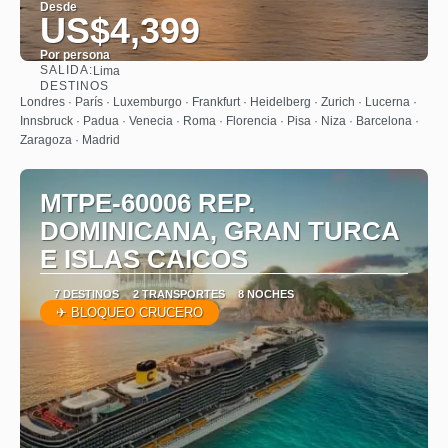
Desde
US$4,399
Por persona
SALIDA:
Lima
Ver
DESTINOS
Londres · París · Luxemburgo · Frankfurt · Heidelberg · Zurich · Lucerna ·
Innsbruck · Padua · Venecia · Roma · Florencia · Pisa · Niza · Barcelona ·
Zaragoza · Madrid
MTPE-60006 REP.
DOMINICANA, GRAN TURCA
E ISLAS CAICOS
7 DESTINOS
2 TRANSPORTES
8 NOCHES
✈ BLOQUEO CRUCERO