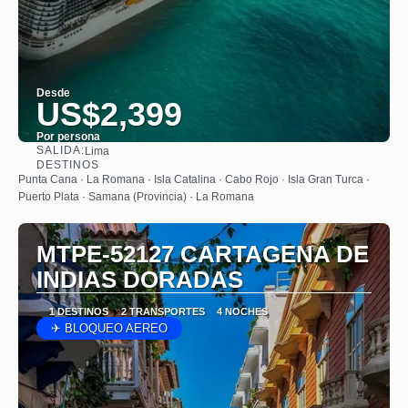
Desde
US$2,399
Por persona
SALIDA:
Lima
Ver
DESTINOS
Punta Cana · La Romana · Isla Catalina · Cabo Rojo · Isla Gran Turca ·
Puerto Plata · Samana (Provincia) · La Romana
MTPE-52127 CARTAGENA DE
INDIAS DORADAS
1 DESTINOS
2 TRANSPORTES
4 NOCHES
✈ BLOQUEO AEREO