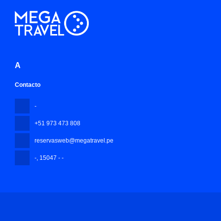
A
Contacto
-
+51 973 473 808
reservasweb@megatravel.pe
-
, 15047 - -