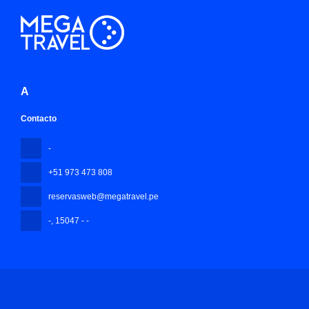
A
Contacto
-
+51 973 473 808
reservasweb@megatravel.pe
-
, 15047 - -