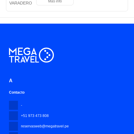
Más info
A
Contacto
-
+51 973 473 808
reservasweb@megatravel.pe