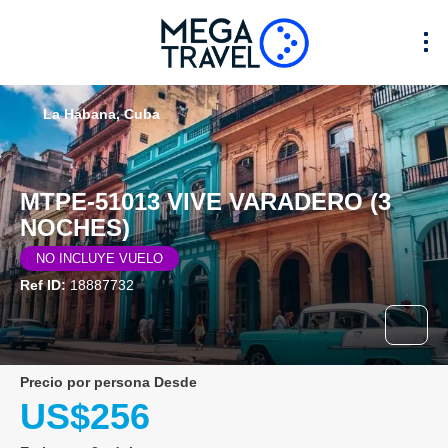
La Habana, Cuba
MTPE-51013 VIVE VARADERO (3
NOCHES)
NO INCLUYE VUELO
Ref ID:
18887732
precio por persona Desde
US$256