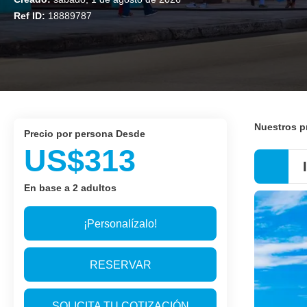
Ref ID:
18889787
Nuestros 
precio por persona Desde
US$313
En base a 2 adultos
¡Personalízalo!
RESERVAR
SOLICITA TU COTIZACIÓN