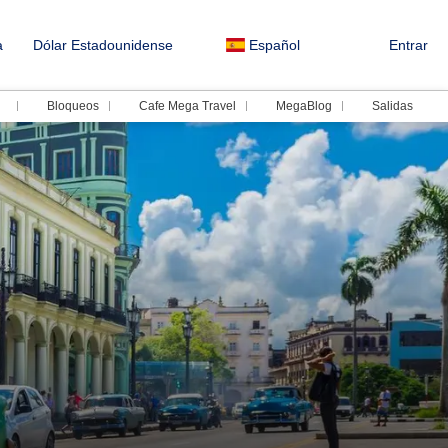
a
Dólar Estadounidense
Español
Entrar
Bloqueos
Cafe Mega Travel
MegaBlog
Salidas