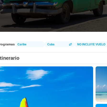
programas
Caribe
Cuba
NO INCLUYE VUELO
Itinerario