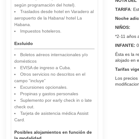
NOTA DEL 
según programación del hotel).
TARIFA
: Es
Traslados desde hotel en Varadero al
aeropuerto de la Habana/ hotel La
Noche adic
Habana.
NIÑOS:
Impuestos hoteleros.
*2-11 años 
Excluido
INFANTE:
0
Ésta es la r
Boletos aéreos internacionales y/o
alojado en e
domésticos
EVISA de ingreso a Cuba.
Tarifas vig
Otros servicios no descritos en el
Los precios 
campo “incluye”
modificacion
Excursiones opcionales.
Propinas y gastos personales
Suplemento por early check in o late
check out.
Tarjeta de asistencia médica Assist
Card.
Posibles alojamientos en función de
la modalidad