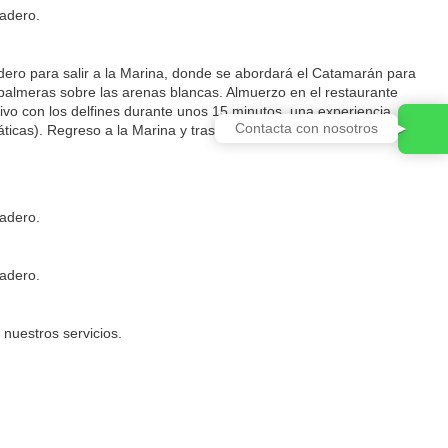
radero.
dero para salir a la Marina, donde se abordará el Catamarán para
s palmeras sobre las arenas blancas. Almuerzo en el restaurante
tivo con los delfines durante unos 15 minutos, una experiencia
Contacta con nosotros
áticas). Regreso a la Marina y traslado de vuelta al hotel.
radero.
radero.
 nuestros servicios.