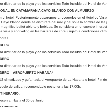
ara disfrutar de la playa y de los servicios Todo Incluido del Hotel de Va
IONAL EN CATAMARÁN A CAYO BLANCO CON ALMUERZO
 el hotel. Posteriormente pasaremos a recogerlos en el Hotel de Vara
a Cayo Blanco donde se disfrutará del mar y del sol a la sombra de la
 magnífico buffet abierto y bebidas. Se considera un encuentro interac
de viaje y snorkeling en las barreras de coral (sujeto a condiciones clim
horas.
ADERO
ara disfrutar de la playa y de los servicios Todo Incluido del Hotel de Va
ADERO
ara disfrutar de la playa y de los servicios Todo Incluido del Hotel de Va
ADERO – AEROPUERTO HABANA*
S climatizado y guía hacia el Aeropuerto de La Habana u hotel. Fin de
vuelo de salida, recomendable posterior a las 17:00h.
ITINERARIO:
eserva: Hasta el 30 de Junio.