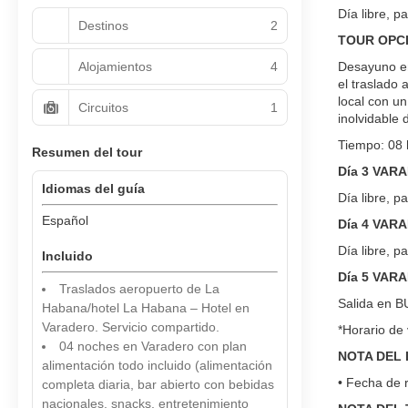
Día libre, p
Destinos
2
TOUR OPC
Alojamientos
4
Desayuno en
el traslado 
local con un
Circuitos
1
inolvidable 
Tiempo: 08 
Resumen del tour
Día 3 VAR
Idiomas del guía
Día libre, p
Español
Día 4 VAR
Día libre, p
Incluido
Día 5 VAR
Traslados aeropuerto de La
Salida en BU
Habana/hotel La Habana – Hotel en
Varadero. Servicio compartido.
*Horario de 
04 noches en Varadero con plan
NOTA DEL 
alimentación todo incluido (alimentación
• Fecha de r
completa diaria, bar abierto con bebidas
nacionales, snacks, entretenimiento