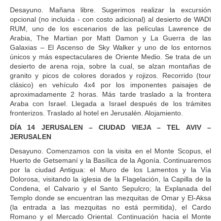
Desayuno. Mañana libre. Sugerimos realizar la excursión
opcional (no incluida - con costo adicional) al desierto de WADI
RUM, uno de los escenarios de las películas Lawrence de
Arabia, The Martian por Matt Damon y La Guerra de las
Galaxias – El Ascenso de Sky Walker y uno de los entornos
únicos y más espectaculares de Oriente Medio. Se trata de un
desierto de arena roja, sobre la cual, se alzan montañas de
granito y picos de colores dorados y rojizos. Recorrido (tour
clásico) en vehículo 4x4 por los imponentes paisajes de
aproximadamente 2 horas. Más tarde traslado a la frontera
Araba con Israel. Llegada a Israel después de los trámites
fronterizos. Traslado al hotel en Jerusalén. Alojamiento.
DÍA 14 JERUSALEN – CIUDAD VIEJA – TEL AVIV –
JERUSALEN
Desayuno. Comenzamos con la visita en el Monte Scopus, el
Huerto de Getsemaní y la Basílica de la Agonía. Continuaremos
por la ciudad Antigua: el Muro de los Lamentos y la Vía
Dolorosa, visitando la iglesia de la Flagelación, la Capilla de la
Condena, el Calvario y el Santo Sepulcro; la Explanada del
Templo donde se encuentran las mezquitas de Omar y El-Aksa
(la entrada a las mezquitas no está permitida), el Cardo
Romano y el Mercado Oriental. Continuación hacia el Monte