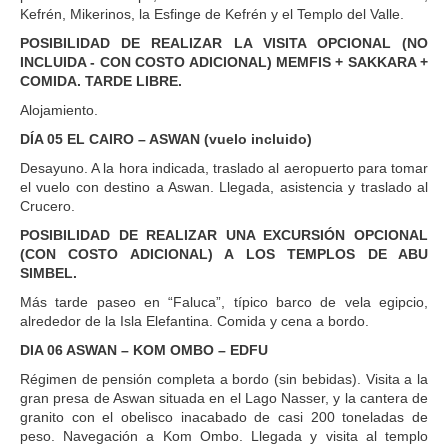
Kefrén, Mikerinos, la Esfinge de Kefrén y el Templo del Valle.
POSIBILIDAD DE REALIZAR LA VISITA OPCIONAL (NO
INCLUIDA - CON COSTO ADICIONAL) MEMFIS + SAKKARA +
COMIDA. TARDE LIBRE.
Alojamiento.
DÍA 05 EL CAIRO – ASWAN (vuelo incluido)
Desayuno. A la hora indicada, traslado al aeropuerto para tomar
el vuelo con destino a Aswan. Llegada, asistencia y traslado al
Crucero.
POSIBILIDAD DE REALIZAR UNA EXCURSIÓN OPCIONAL
(CON COSTO ADICIONAL) A LOS TEMPLOS DE ABU
SIMBEL.
Más tarde paseo en “Faluca”, típico barco de vela egipcio,
alrededor de la Isla Elefantina. Comida y cena a bordo.
DIA 06 ASWAN – KOM OMBO – EDFU
Régimen de pensión completa a bordo (sin bebidas). Visita a la
gran presa de Aswan situada en el Lago Nasser, y la cantera de
granito con el obelisco inacabado de casi 200 toneladas de
peso. Navegación a Kom Ombo. Llegada y visita al templo