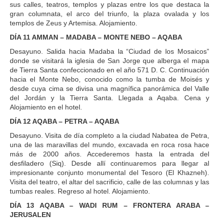
sus calles, teatros, templos y plazas entre los que destaca la
gran columnata, el arco del triunfo, la plaza ovalada y los
templos de Zeus y Artemisa. Alojamiento.
DÍA 11 AMMAN – MADABA – MONTE NEBO – AQABA
Desayuno. Salida hacia Madaba la “Ciudad de los Mosaicos”
donde se visitará la iglesia de San Jorge que alberga el mapa
de Tierra Santa confeccionado en el año 571 D. C. Continuación
hacia el Monte Nebo, conocido como la tumba de Moisés y
desde cuya cima se divisa una magnífica panorámica del Valle
del Jordán y la Tierra Santa. Llegada a Aqaba. Cena y
Alojamiento en el hotel.
DÍA 12 AQABA – PETRA – AQABA
Desayuno. Visita de día completo a la ciudad Nabatea de Petra,
una de las maravillas del mundo, excavada en roca rosa hace
más de 2000 años. Accederemos hasta la entrada del
desfiladero (Siq). Desde allí continuaremos para llegar al
impresionante conjunto monumental del Tesoro (El Khazneh).
Visita del teatro, el altar del sacrificio, calle de las columnas y las
tumbas reales. Regreso al hotel. Alojamiento.
DÍA 13 AQABA – WADI RUM – FRONTERA ARABA –
JERUSALEN