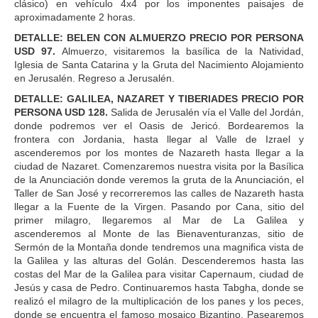
clásico) en vehículo 4x4 por los imponentes paisajes de
aproximadamente 2 horas.
DETALLE: BELEN CON ALMUERZO PRECIO POR PERSONA
USD 97.
Almuerzo, visitaremos la basílica de la Natividad,
Iglesia de Santa Catarina y la Gruta del Nacimiento Alojamiento
en Jerusalén. Regreso a Jerusalén.
DETALLE: GALILEA, NAZARET Y TIBERIADES PRECIO POR
PERSONA USD 128.
Salida de Jerusalén vía el Valle del Jordán,
donde podremos ver el Oasis de Jericó. Bordearemos la
frontera con Jordania, hasta llegar al Valle de Izrael y
ascenderemos por los montes de Nazareth hasta llegar a la
ciudad de Nazaret. Comenzaremos nuestra visita por la Basílica
de la Anunciación donde veremos la gruta de la Anunciación, el
Taller de San José y recorreremos las calles de Nazareth hasta
llegar a la Fuente de la Virgen. Pasando por Cana, sitio del
primer milagro, llegaremos al Mar de La Galilea y
ascenderemos al Monte de las Bienaventuranzas, sitio de
Sermón de la Montaña donde tendremos una magnifica vista de
la Galilea y las alturas del Golán. Descenderemos hasta las
costas del Mar de la Galilea para visitar Capernaum, ciudad de
Jesús y casa de Pedro. Continuaremos hasta Tabgha, donde se
realizó el milagro de la multiplicación de los panes y los peces,
donde se encuentra el famoso mosaico Bizantino. Pasearemos