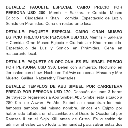
DETALLE: PAQUETE ESPECIAL CAIRO PRECIO POR
PERSONA USD 260.
Memfis + Sakkara + Comida. Museo
Egipcio + Ciudadela + Khan + comida. Espectáculo de Luz y
Sonido en Pirámides. Cena en restaurante local.
DETALLE: PAQUETE ESPECIAL CAIRO GRAN MUSEO
EGIPCIO PRECIO POR PERSONA USD 310.
Memfis + Sakkara
+ Comida. Gran Museo Egipcio + Ciudadela + Khan + comida.
Espectáculo de Luz y Sonido en Pirámides. Cena en
restaurante local.
DETALLE: PAQUETE 05 OPCIONALES EN ISRAEL PRECIO
POR PERSONA USD 530.
Belen con almuerzo. Nocturno en
Jerusalen con show. Noche en Tel Aviv con cena. Masada y Mar
Muerto. Galilea, Nazareth y Tiberiades.
DETALLE: TEMPLOS DE ABU SIMBEL POR CARRETERA
PRECIO POR PERSONA USD 170.
Después de unas 3 horas
de trayecto llegaremos a Abu Simbel, Abu Simbel está situado a
280 Km. de Aswan. En Abu Simbel se encuentran los más
famosos templos del mismo nombre, únicos en Egipto por
haber sido tallados en el acantilado del Desierto Occidental por
Ramses II en el Siglo XIII antes de Cristo. Es cuestión de
admirar el esfuerzo de toda la humanidad para salvar estas dos