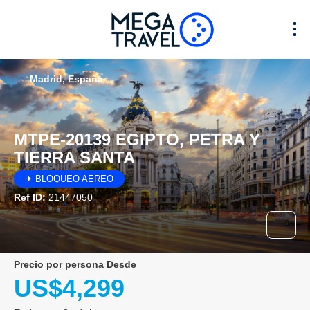
Madrid, España
MTPE-20139 EGIPTO, PETRA Y
TIERRA SANTA
✈ BLOQUEO AEREO
Ref ID:
21447050
precio por persona Desde
US$4,299