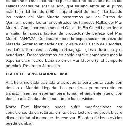
Samaritano. Descenderemos por el desierto de Judea hasta las
saladas costas del Mar Muerto, que se encuentra en el punto
más bajo del mundo (390m bajo el nivel del mar). Bordeando
las costas del Mar Muerto pasaremos por las Grutas de
Qumran, donde fueron encontrados los famosos Rollos del Mar
Muerto. Continuaremos hasta el Oasis de Ein Guedi hasta llegar
a visitar la famosa fábrica de productos de belleza del Mar
Muerto "AHAVA". Continuaremos a la espectacular fortaleza de
Masada. Ascenso en cable carril y visita del Palacio de Herodes,
los Baños Termales, la Antigua Sinagoga, Iglesia Bizantina y el
acueducto. Descenderemos en cable carril y comenzaremos la
experiencia única de bañarse en el Mar Muerto (si el tiempo lo
permite). Retorno a Jerusalén.
DIA 18 TEL AVIV- MADRID- LIMA
A la hora indicada traslado al aeropuerto para tomar vuelo con
destino a Madrid. Llegada. Los pasajeros permanecerán en
tránsito mientras esperan para tomar el siguiente vuelo con
destino a la Ciudad de Lima. Fin de los servicios.
Nota:
Este itinerario puede sufrir modificaciones por
condiciones de carreteras, clima, otros factores no previsibles o
disponibilidad al momento de reservar. El orden de los servicios
puede cambiar.