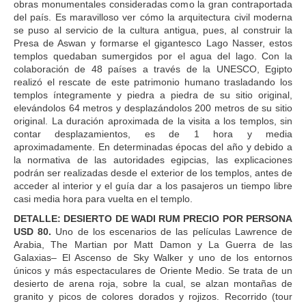
obras monumentales consideradas como la gran contraportada
del país. Es maravilloso ver cómo la arquitectura civil moderna
se puso al servicio de la cultura antigua, pues, al construir la
Presa de Aswan y formarse el gigantesco Lago Nasser, estos
templos quedaban sumergidos por el agua del lago. Con la
colaboración de 48 países a través de la UNESCO, Egipto
realizó el rescate de este patrimonio humano trasladando los
templos íntegramente y piedra a piedra de su sitio original,
elevándolos 64 metros y desplazándolos 200 metros de su sitio
original. La duración aproximada de la visita a los templos, sin
contar desplazamientos, es de 1 hora y media
aproximadamente. En determinadas épocas del año y debido a
la normativa de las autoridades egipcias, las explicaciones
podrán ser realizadas desde el exterior de los templos, antes de
acceder al interior y el guía dar a los pasajeros un tiempo libre
casi media hora para vuelta en el templo.
DETALLE: DESIERTO DE WADI RUM PRECIO POR PERSONA
USD 80.
Uno de los escenarios de las películas Lawrence de
Arabia, The Martian por Matt Damon y La Guerra de las
Galaxias– El Ascenso de Sky Walker y uno de los entornos
únicos y más espectaculares de Oriente Medio. Se trata de un
desierto de arena roja, sobre la cual, se alzan montañas de
granito y picos de colores dorados y rojizos. Recorrido (tour