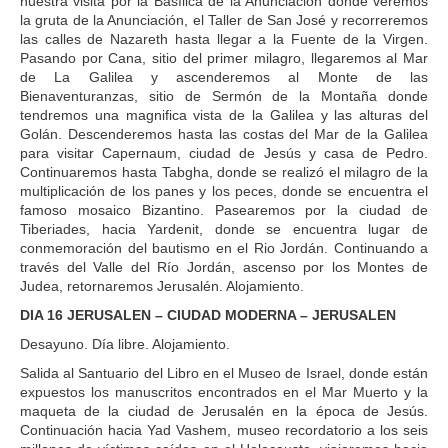
nuestra visita por la Basílica de la Anunciación donde veremos
la gruta de la Anunciación, el Taller de San José y recorreremos
las calles de Nazareth hasta llegar a la Fuente de la Virgen.
Pasando por Cana, sitio del primer milagro, llegaremos al Mar
de La Galilea y ascenderemos al Monte de las
Bienaventuranzas, sitio de Sermón de la Montaña donde
tendremos una magnifica vista de la Galilea y las alturas del
Golán. Descenderemos hasta las costas del Mar de la Galilea
para visitar Capernaum, ciudad de Jesús y casa de Pedro.
Continuaremos hasta Tabgha, donde se realizó el milagro de la
multiplicación de los panes y los peces, donde se encuentra el
famoso mosaico Bizantino. Pasearemos por la ciudad de
Tiberiades, hacia Yardenit, donde se encuentra lugar de
conmemoración del bautismo en el Rio Jordán. Continuando a
través del Valle del Río Jordán, ascenso por los Montes de
Judea, retornaremos Jerusalén. Alojamiento.
DIA 16 JERUSALEN – CIUDAD MODERNA – JERUSALEN
Desayuno. Día libre. Alojamiento.
Salida al Santuario del Libro en el Museo de Israel, donde están
expuestos los manuscritos encontrados en el Mar Muerto y la
maqueta de la ciudad de Jerusalén en la época de Jesús.
Continuación hacia Yad Vashem, museo recordatorio a los seis