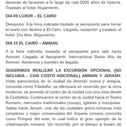
decenas de faraones a lo largo de casi 2000 años de historia.
Traslado al hotel. Alojamiento.
DIA 09 LUXOR – EL CAIRO
Desayuno. A la hora indicada traslado al aeropuerto para tomar
el vuelo con destino a El Cairo. Llegada, recepción y traslado al
hotel. Día libre. Alojamiento.
DIA 10 EL CAIRO – AMMAN
A la hora indicada, traslado al aeropuerto para salir hacia
Amman, Llegada al Aeropuerto Internacional Reina Alía de
Amman. Asistencia y tramites de llegada.
SUGERIMOS REALIZAR LA EXCURSIÓN OPCIONAL (NO
INCLUIDA - CON COSTO ADICIONAL) AMMAN Y JERASH:
Visita panorámica de la ciudad de Ammán nueva y antigua,
conocida como Filadelfia: se efectuará un recorrido por la zona
moderna, se procede al centro de la ciudad con una vista desde
la Ciudadela. Continuación al centro de la ciudad hacia el Teatro
Romano, mercados tradicionales (souqs), iglesias y mezquitas.
Salida hacia Jerash, una de las ciudades greco-romanas más
completas y mejor conservadas del Imperio romano conocida
como Pompeii del este, lo cual indica el gran ejemplo de la
urbanización romana. Un recorrido por el tiempo a través de