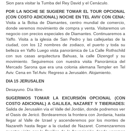
Sion para visitar la Tumba del Rey David y el Cenáculo.
POR LA NOCHE SE SUGIERE TOMAR EL TOUR OPCIONAL
(CON COSTO ADICIONAL) NOCHE EN TEL AVIV CON CENA:
Visita a la Bolsa de Diamantes, centro mundial de comercio,
donde veremos movimiento de compra y venta. Visitaremos un
negocio con precios especiales de Diamantes. Continuaremos a
Yaffo. Visita a la iglesia de San Pedro y las callejuelas de la
ciudad, con los 12 nombres de zodiaco, el puerto y toda su
belleza en Yaffo Luego vista panorámica de La Calle Rothschild
con sus casas arquitectura Bahuas, la calle Dizengof y su
movimiento. Seguiremos con nuestra visita Panorámica del
Mercado Sarona que era una colonia alemana Templer en Tel
Aviv. Cena en Tel Aviv. Regreso a Jerusalén. Alojamiento.
DIA 15 JERUSALEN
Desayuno. Día libre.
SUGERIMOS TOMAR LA EXCURSIÓN OPCIONAL (CON
COSTO ADICIONAL) A GALILEA, NAZARET Y TIBERIADES:
Salida de Jerusalén vía el Valle del Jordán, donde podremos ver
el Oasis de Jericó. Bordearemos la frontera con Jordania, hasta
llegar al Valle de Izrael y ascenderemos por los montes de
Nazareth hasta llegar a la ciudad de Nazaret. Comenzaremos