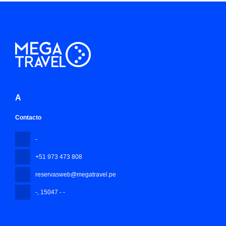
A
Contacto
-
+51 973 473 808
reservasweb@megatravel.pe
-
, 15047 - -