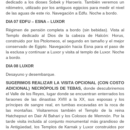
dedicado a los dioses Sobek y Haroeris. También veremos un
nilómetro, utilizado por los antiguos egipcios para medir el nivel
de las aguas de este rio. Navegación a Edfu. Noche a bordo.
DIA 07 EDFU – ESNA – LUXOR
Régimen de pensión completa a bordo (sin bebidas). Vista al
Templo dedicado al Dios de la cabeza de Halcón: Horus,
construido por los Ptolomeos, el segundo en tamaño y el mejor
conservado de Egipto. Navegación hacia Esna para el paso de
la esclusa y continuar a Luxor y visita al templo de Luxor. Noche
a bordo.
DIA 08 LUXOR
Desayuno y desembarque.
SUGERIMOS REALIZAR LA VISITA OPCIONAL (CON COSTO
ADICIONAL) NECRÓPOLIS DE TEBAS,
donde descubriremos
el Valle de los Reyes, lugar donde se encuentran enterrados los
faraones de las dinastías XVIII a la XX, sus esposas y los
príncipes de sangre real, en tumbas excavadas en la roca de
las montañas. Visitaremos también el Templo de la reina
Hatchepsut en Dair Al Bahari y los Colosos de Memnón. Por la
tarde visita incluida al conjunto monumental más grandioso de
la Antigüedad, los Templos de Karnak y Luxor construidos por