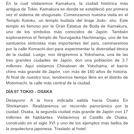
En la cual visitaremos Kamakura, la ciudad histórica más
antigua de Tokio. Kamakura es donde se estableció por primera
vez el sistema de shogunato. Comenzamos nuestra visita en el
Templo Kotoku, un templo budista del linaje Jodo- shu. Este
templo es famoso por la Gran Estatua de Buda de Kamakura,
uno de los símbolos más conocidos de Japón. También
exploraremos el Templo de Tsurugaoka Hachimangu, uno de los
santuarios sintoístas más importantes del país, caminaremos
por la calle Komachi-dori para experimentar la diversidad étnica
de la ciudad. Luego, nos dirigiremos a Yokohama, una de las
tres grandes ciudades de Japón, don una población de 3,7
millones. Aquí visitamos Chinatown de Yokohama, el barrio
chino más grande de Japón, con más de 160 años de historia.
Al final de nuestro tour, tendremos tiempo libre en el distrito de
Motomachi, la calle más central de la ciudad.
DÍA 07 TOKIO - OSAKA
Desayuno. A la hora indicada salida hacia Osaka En
Shinkansen. Realizaremos un recorrido panorámico por la
ciudad. Osaka, la segunda ciudad más grande de Japón con 17
millones de habitantes. Visitaremos el Castillo de Osaka,
construido en el siglo XVI y uno de los ejemplos más bellos de
la arquitectura japonesa. Traslado al hotel.