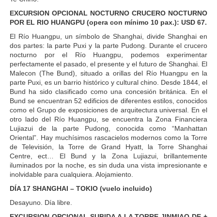
EXCURSION OPCIONAL NOCTURNO CRUCERO NOCTURNO
POR EL RIO HUANGPU (opera con mínimo 10 pax.): USD 67.
El Río Huangpu, un símbolo de Shanghai, divide Shanghai en
dos partes: la parte Puxi y la parte Pudong. Durante el crucero
nocturno por el Río Huangpu, podemos experimentar
perfectamente el pasado, el presente y el futuro de Shanghai. El
Malecon (The Bund), situado a orillas del Río Huangpu en la
parte Puxi, es un barrio histórico y cultural chino. Desde 1844, el
Bund ha sido clasificado como una concesión británica. En el
Bund se encuentran 52 edificios de diferentes estilos, conocidos
como el Grupo de exposiciones de arquitectura universal. En el
otro lado del Río Huangpu, se encuentra la Zona Financiera
Lujiazui de la parte Pudong, conocida como “Manhattan
Oriental”. Hay muchísimos rascacielos modernos como la Torre
de Televisión, la Torre de Grand Hyatt, la Torre Shanghai
Centre, ect… El Bund y la Zona Lujiazui, brillantemente
iluminados por la noche, es sin duda una vista impresionante e
inolvidable para cualquiera. Alojamiento.
DÍA 17 SHANGHAI – TOKIO (vuelo incluido)
Desayuno. Día libre.
EXCURSION OPCIONAL SUBIDA A LA TORRE JINMIAO DE +