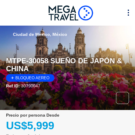
Ciudad de México, México
MTPE-30058 SUEÑO DE JAPÓN &
CHINA
✈ BLOQUEO AEREO
Ref ID:
30790047
precio por persona Desde
US$5,999