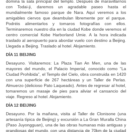
domina la sala principal del templo. Después de maravillarnos
con Todai-ji, daremos un agradable paseo hasta el
mundialmente famoso parque de Nara. Aquí veremos a los
amigables ciervos que deambulan libremente por el parque.
Podréis alimentarlos y tomaros fotografías con ellos.
Terminaremos nuestro día en la ciudad Kobe donde veremos el
centro comercial Kobe Harborland Umie. A la hora indicada
traslado al aeropuerto para abordar vuelo con destino a Beijing.
Llegada a Beijing. Traslado al hotel. Alojamiento.
DÍA 11 BEIJING
Desayuno. Visitaremos: La Plaza Tian An Men, una de las
mayores del mundo, el Palacio Imperial, conocido como “La
Ciudad Prohibida”, el Templo del Cielo, obra construida en 1420
con una superficie de 267 hectáreas y un Taller de Perlas.
Almuerzo (delicioso Pato Laqueado). Antes de regresar al hotel,
tomaremos un masaje de pies para aliviar el cansancio del
viaje. Regreso al hotel. Alojamiento.
DÍA 12 BEIJING
Desayuno. Por la mañana, visita al Taller de Clonisone (una
artesanía típica de Beijing) y excursión a La Gran Muralla China
(Paso Juyongguan), una de las obras humanas más antiguas y
grandiosas del mundo, con una distancia de 70km de la ciudad