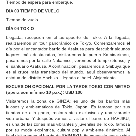
Tiempo de espera para embarque.
DÍA 03 TIEMPO DE VUELO
Tiempo de vuelo.
DÍA 04 TOKIO
Llegada, recepción en el aeropuerto de Tokio. A la llegada,
realizaremos un tour panorámico de Tokyo. Comenzaremos el
día por el encantador barrio de Asakusa para descubrir algunos
lugares más destacados, Visitaremos la puerta Kaminarimon,
pasaremos por la calle Nakamise, veremos el templo Sensoji y
el santuario Asakusa. A continuación, pasaremos a Shibuya que
es el cruce más transitado del mundo, aquí observaremos la
estatua del distrito Hachiko. Llegada al hotel. Alojamiento
EXCURSION OPCIONAL POR LA TARDE TOKIO CON METRO
(opera con mínimo 10 pax.): USD 100
Visitaremos la zona de GINZA; es uno de los barrios más
lujosos y emblemáticos de Tokio, Japón. Es famoso por sus
tiendas de alta gama, restaurantes exclusivos y una vibrante
vida urbana. Y después vamos a visitar el barrio de HARJIKU;
es una de las zonas más vibrantes y juveniles de Tokio, famosa
por su moda excéntrica, cultura pop y ambiente dinámico. Al
final visitaremos el barrio de SHINJIKU; Es conocido por su vida