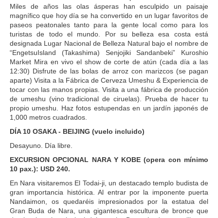
Miles de años las olas ásperas han esculpido un paisaje
magnífico que hoy día se ha convertido en un lugar favoritos de
paseos peatonales tanto para la gente local como para los
turistas de todo el mundo. Por su belleza esa costa está
designada Lugar Nacional de Belleza Natural bajo el nombre de
“EngetsuIsland (Takashima) Senjojiki Sandanbeki” Kuroshio
Market Mira en vivo el show de corte de atún (cada día a las
12:30) Disfrute de las bolas de arroz con marizcos (se pagan
aparte) Visita a la Fábrica de Cerveza Umeshu & Experiencia de
tocar con las manos propias. Visita a una fábrica de producción
de umeshu (vino tradicional de ciruelas). Prueba de hacer tu
propio umeshu. Haz fotos estupendas en un jardín japonés de
1,000 metros cuadrados.
DÍA 10 OSAKA - BEIJING (vuelo incluido)
Desayuno. Día libre.
EXCURSION OPCIONAL NARA Y KOBE (opera con mínimo
10 pax.): USD 240.
En Nara visitaremos El Todai-ji, un destacado templo budista de
gran importancia histórica. Al entrar por la imponente puerta
Nandaimon, os quedaréis impresionados por la estatua del
Gran Buda de Nara, una gigantesca escultura de bronce que