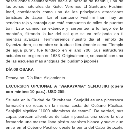
desde donde caminaremos hacia el bosque de bambú, una de
las zonas naturales de Kioto. Veremos El Santuario Fushimi
Inari, considerado como una de las principales atracciones
turísticas de Japón. En el santuario Fushimi Inari, hay un
sendero rojo y naranja que está compuesto de miles de puertas
torii. Este camino se extiende y serpentea a lo largo de la
montaña, filtrando la luz del sol que se va reflejando en ti
mientras avanzas. Terminaremos nuestro dia al Templo de
Kyomizu-dera, su nombre se traduce literalmente como “Templo
de agua pura”, fue fundado en el año 780. Sus estructuras
actuales se erigieron en 1633. Originalmente, se asoció con una
de las escuelas más antiguas del budismo japonés.
DÍA 09 OSAKA
Desayuno. Día libre. Alojamiento.
EXCURSION OPCIONAL A “WAKAYAMA” SENJOJIKI (opera
con mínimo 10 pax.): USD 255.
Situada en la Ciudad de Shirahama, Senjojiki es una pintoresca
formación de rocas en la misma costa del Océano Pácifico.
Senjojiki significa “1000 alfombras de tatami”. De verdad, sus
capas parecen alfombras de tatami puestas una sobre la otra
formando una mezeta llana piedra arenisca blanca y suave que
entra en el Océano Pacífico desde la punta del Cabo Setozaki.