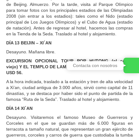
de Beijing. Almuerzo. Por la tarde, visita al Parque Olímpico
para tomar fotos con los principales estadios de las Olimpiadas
2008 (sin entrar a los estadios): tales como el Nido (estadio
principal de Los Juegos Olímpicos) y el Cubo de Agua (estadio
de natación). Antes de regresar al hotel, hacemos las compras
en la Tienda de la Seda. Traslado al hotel y alojamiento.
DÍA 13 BEIJIN – XI´AN
Desayuno. Mañana libre.
EXCURSION OPCIONAL TOUR POR HUTONG (el casco
Contacta con nosotros
viejo) Y EL TEMPLO DE LAMAS (opera con mínimo 10 pax.):
USD 56.
A la hora indicada, traslado a la estación y tren de alta velocidad
a Xi’an, ciudad antigua de 3.000 años, sirvió como capital de 11
dinastías, y se destaca por haber sido el punto de partida de la
famosa “Ruta de la Seda”. Traslado al hotel y alojamiento.
DÍA 14 XI´AN
Desayuno. Visitaremos el famoso Museo de Guerreros y
Corceles en el que se guardan más de 6.000 figuras en
terracota a tamaño natural, que representan un gran ejército de
guerreros, corceles y carros de guerra que custodiaba la tumba