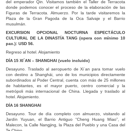
del emperador Qin. Visitamos también el Taller de Terracota
donde podemos conocer el proceso de la elaboración de las
Figuras de Terracota. Almuerzo. Por la tarde visitaremos la
Plaza de la Gran Pagoda de la Oca Salvaje y el Barrio
musulmán.
EXCURSION OPCIONAL NOCTURNA ESPECTÁCULO
CULTURAL DE LA DINASTÍA TANG (opera con mínimo 10
pax.): USD 56.
Regreso al hotel. Alojamiento
DÍA 15 XI´AN – SHANGHAI (vuelo incluido)
Desayuno. Traslado al aeropuerto de Xi´an para tomar vuelo
con destino a Shanghái, uno de los municipios directamente
subordinados al Poder Central, cuenta con más de 25 millones
de habitantes, es el mayor puerto, centro comercial y la
metrópoli más internacional de China. Llegada y traslado al
hotel. Alojamiento.
DÍA 16 SHANGHAI
Desayuno. Tour de día completo con almuerzo, visitando al
Jardín Yuyuan, el Barrio Antiguo “Cheng Huang Miao”, el
Malecon, la Calle Nangjing, la Plaza del Pueblo y una Casa del
Te Chino.