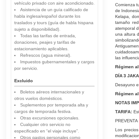
vehículo privado con aire acondicionado.
Comienza tu 
Asistencia de un guía calificado de
de Indonesi
habla inglesa/español durante los
Kelapa, don
tamaño redu
traslados y tours (guía de habla hispana
atemporal d
sujeto a disponibilidad).
una altura 
Todas las tarifas de entrada,
simbolizand
donaciones, peajes y tarifas de
Antiguamente
estacionamiento aplicables.
cuidadosame
Refrescos (agua mineral).
las influenc
Impuestos gubernamentales y cargos
Régimen al
por servicio.
DÍA 3 JAKA
Excluido
Desayuno en 
Boletos aéreos internacionales y
Régimen al
otros vuelos domésticos.
NOTAS IM
Suplementos por temporada alta y
cargos de temporada festiva.
TARIFA:
Es
Otras excursiones opcionales.
PREVENTA - 
Cualquier otro servicio no
Los precios
especificado en “el viaje incluye”.
modificacion
Otros gastos personales como