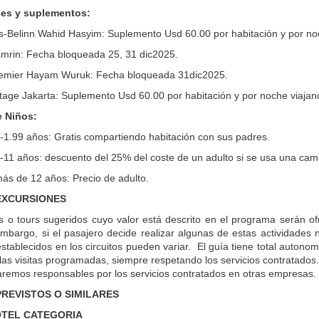
nes y suplementos:
ss-Belinn Wahid Hasyim: Suplemento Usd 60.00 por habitación y por no
hamrin: Fecha bloqueada 25, 31 dic2025.
remier Hayam Wuruk: Fecha bloqueada 31dic2025.
tage Jakarta: Suplemento Usd 60.00 por habitación y por noche viajan
e Niños:
1-1.99 años: Gratis compartiendo habitación con sus padres.
2-11 años: descuento del 25% del coste de un adulto si se usa una cam
más de 12 años: Precio de adulto.
 EXCURSIONES
as o tours sugeridos cuyo valor está descrito en el programa serán 
 embargo, si el pasajero decide realizar algunas de estas actividades
establecidos en los circuitos pueden variar. El guía tiene total autonom
las visitas programadas, siempre respetando los servicios contratados.
remos responsables por los servicios contratados en otras empresas.
REVISTOS O SIMILARES
OTEL CATEGORIA