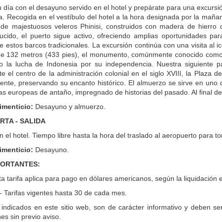
día con el desayuno servido en el hotel y prepárate para una excursión q
a. Recogida en el vestíbulo del hotel a la hora designada por la maña
de majestuosos veleros Phinisi, construidos con madera de hierro 
cido, el puerto sigue activo, ofreciendo amplias oportunidades para
e estos barcos tradicionales. La excursión continúa con una visita al
de 132 metros (433 pies), el monumento, comúnmente conocido como 
o la lucha de Indonesia por su independencia. Nuestra siguiente p
 el centro de la administración colonial en el siglo XVIII, la Plaza d
nte, preservando su encanto histórico. El almuerzo se sirve en uno 
ias europeas de antaño, impregnado de historias del pasado. Al final de 
imenticio:
Desayuno y almuerzo.
RTA - SALIDA
el hotel. Tiempo libre hasta la hora del traslado al aeropuerto para t
imenticio:
Desayuno.
PORTANTES:
ta tarifa aplica para pago en dólares americanos, según la liquidación 
Tarifas vigentes hasta 30 de cada mes.
 indicados en este sitio web, son de carácter informativo y deben se
es sin previo aviso.