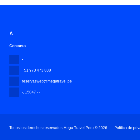
A
Contacto
-
+51 973 473 808
reservasweb@megatravel.pe
-
, 15047 - -
Todos los derechos reservados Mega Travel Peru © 2026
Política de pri