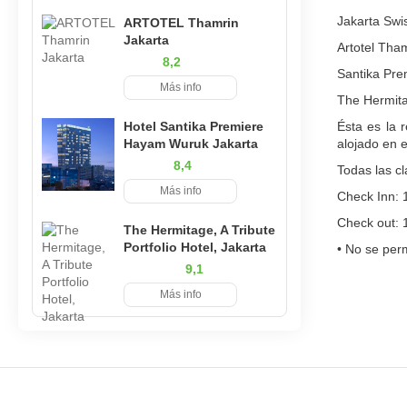
Jakarta Swi
ARTOTEL Thamrin
Jakarta
Artotel Tham
8,2
Santika Pr
Más info
The Hermita
Hotel Santika Premiere
Ésta es la r
Hayam Wuruk Jakarta
alojado en e
8,4
Todas las cl
Más info
Check Inn: 
Check out: 
The Hermitage, A Tribute
Portfolio Hotel, Jakarta
• No se perm
9,1
Más info