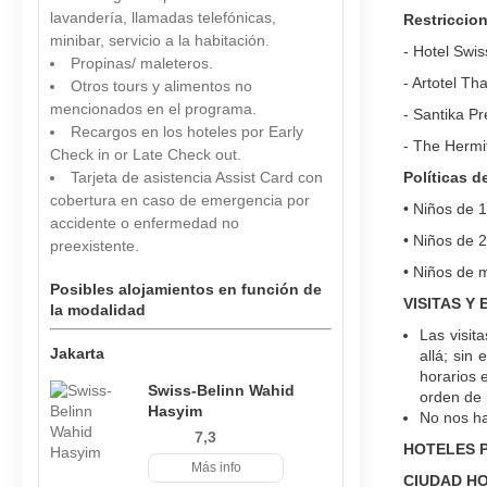
lavandería, llamadas telefónicas,
Restriccio
minibar, servicio a la habitación.
- Hotel Swi
Propinas/ maleteros.
- Artotel T
Otros tours y alimentos no
mencionados en el programa.
- Santika P
Recargos en los hoteles por Early
- The Hermi
Check in or Late Check out.
Tarjeta de asistencia Assist Card con
Políticas d
cobertura en caso de emergencia por
• Niños de 
accidente o enfermedad no
• Niños de 
preexistente.
• Niños de 
Posibles alojamientos en función de
VISITAS Y
la modalidad
Las visit
Jakarta
allá; sin
horarios 
Swiss-Belinn Wahid
orden de 
Hasyim
No nos ha
7,3
HOTELES P
Más info
CIUDAD H