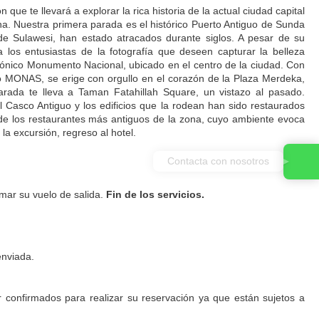
ue te llevará a explorar la rica historia de la actual ciudad capital
na. Nuestra primera parada es el histórico Puerto Antiguo de Sunda
de Sulawesi, han estado atracados durante siglos. A pesar de su
 los entusiastas de la fotografía que deseen capturar la belleza
 icónico Monumento Nacional, ubicado en el centro de la ciudad. Con
MONAS, se erige con orgullo en el corazón de la Plaza Merdeka,
arada te lleva a Taman Fatahillah Square, un vistazo al pasado.
el Casco Antiguo y los edificios que la rodean han sido restaurados
de los restaurantes más antiguos de la zona, cuyo ambiente evoca
la excursión, regreso al hotel.
Contacta con nosotros
omar su vuelo de salida.
Fin de los servicios.
enviada.
r confirmados para realizar su reservación ya que están sujetos a