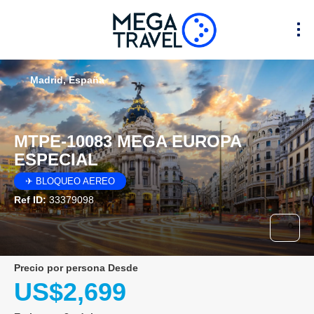
Madrid, España
MTPE-10083 MEGA EUROPA
ESPECIAL
✈ BLOQUEO AEREO
Ref ID:
33379098
precio por persona Desde
US$2,699