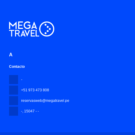
A
Contacto
-
+51 973 473 808
reservasweb@megatravel.pe
-
, 15047 - -