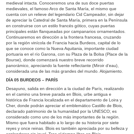
medieval intacta. Conoceremos una de sus doce puertas
medievales, el famoso Arco de Santa María, el mismo que
cuenta con un relieve del legendario Cid Campeador, sin dejar
de apreciar la Catedral de Santa María, primera en la Península
en construirse con un estilo francés gótico, cuyas puertas
principales están flanqueadas por campanarios ornamentados.
Continuaremos en dirección a la frontera francesa, cruzando
por la región vinícola de Francia hacia Burdeos, capital de lo
que se conoce como la Nueva Aquitania, importante ciudad
portuaria en el río Garona, con su Plaza de la Bolsa (Place de la
Bourse), donde comenzará nuestro breve recorrido
panorámico, apreciando la fuente reflectante (Miroir d’eau),
considerada una de las más grandes del mundo. Alojamiento.
DÍA 05 BURDEOS – PARÍS
Desayuno, salida en dirección a la ciudad de París, realizando
en el camino una breve parada en Blois, urbe antigua e
histórica de Francia localizada en el departamento de Loira y
Cher, donde podrán apreciar el emblemático Castillo de Blois,
declarado patrimonio de la humanidad por la UNESCO; es
considerado como uno de los más importantes de la región.
Mismo que fuera habitado a lo largo de su historia por siete
reyes y once reinas. Blois es también apreciada por su belleza y
esplendores sin igual. Tras el tiempo libre en Blois,