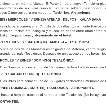
totalmente en mármol blanco. El Partenón es el mayor Templo erigido
importantes de la ciudad como la Tumba del soldado desconocido, el
egos Olímpicos de la era moderna. Tarde libre.
Alojamiento.
UNES / MIÉRCOLES / VIERNES) ATENAS - DELFOS - KALAMBAKA
 salida para comenzar el Circuito de dos días. En el monte Parnaso s
 Visita del recinto arqueológico y museo, en donde entre otras obras, 
baka. Llegada, cena y
alojamiento en el hotel.
ARTES / JUEVES / SÁBADO) KALAMBAKA – TESALÓNICA
Visita de dos de los Monasterios colgantes de Meteora, centro religioso
grande del país, Tesalónica. Después de un trayecto de tres horas, lle
IÉRCOLES / VIERNES / DOMINGO) TESALÓNICA
Días libres para conocer uno de 15 lugares declarados Patrimonio d
UEVES / SÁBADO / LUNES) TESALÓNICA
Días libres para conocer uno de 15 lugares declarados Patrimonio d
IERNES / DOMINGO / MARTES) TESALÓNICA – AEROPUERTO
 hasta la hora del traslado al aeropuerto de Tesalónica. (No incluye vu
PORTANTES: