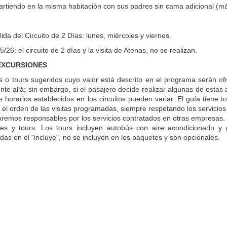
rtiendo en la misma habitación con sus padres sin cama adicional (máx
lida del Circuito de 2 Días: lunes, miércoles y viernes.
5/26: el circuito de 2 días y la visita de Atenas, no se realizan.
 EXCURSIONES
as o tours sugeridos cuyo valor está descrito en el programa serán 
nte allá; sin embargo, si el pasajero decide realizar algunas de estas
s horarios establecidos en los circuitos pueden variar. El guía tiene 
s el orden de las visitas programadas, siempre respetando los servicios
remos responsables por los servicios contratados en otras empresas.
nes y tours: Los tours incluyen autobús con aire acondicionado y 
as en el "incluye", no se incluyen en los paquetes y son opcionales.