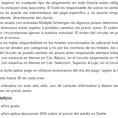
 viajeros en cualquier tipo de alojamiento en todo Grecia están oblig
 no incluyen esta tasa extra. El hotel es responsable de cobrar la ca
ivo no puede ser intermediario del pago especifico y no asume ningu
diente, directamente del cliente.
re visado con entradas Múltiple Schengen de algunos países determin
 itinerarios están sujetos a posibles cambios sin previo aviso. El orden
por circunstancias ajenas a nuestra voluntad. El orden del circuito se
 en el mismo.
e no haber disponibilidad en los hoteles mencionados se utilizarán hote
itos se venden por categorías y no por los nombres de los hoteles, los
del circuito se puede cambiar sin previo aviso respetando siempre todas 
con estancia en Atenas en Cat. Básico, en el circuito alojamiento en Ho
con estancia en Atenas en Cat. Selección, Superior & Lujo, en el circui
ta tarifa aplica pago en dólares americanos del día del pago, según la 
entes hasta 30 de cada mes.
 indicados en este sitio web, son de carácter informativo y deben se
es sin previo aviso.
 NIÑOS:
años gratis.
años aplica descuento 40% sobre el precio del adulto en Doble.