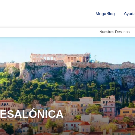
MegaBlog
Ayud
Nuestros Destinos
TESALÓNICA