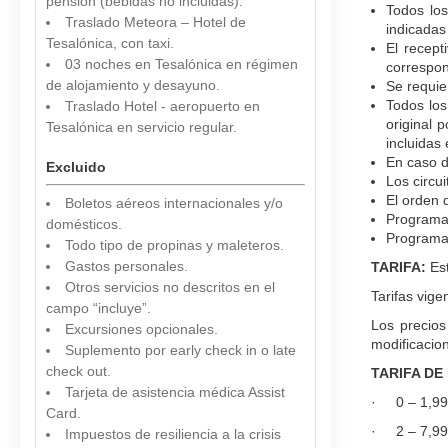
pensión (bebidas no incluidas).
Todos los
Traslado Meteora – Hotel de
indicadas
Tesalónica, con taxi.
El recept
03 noches en Tesalónica en régimen
correspon
de alojamiento y desayuno.
Se requie
Todos los
Traslado Hotel - aeropuerto en
original 
Tesalónica en servicio regular.
incluidas
En caso d
Excluido
Los circu
El orden 
Boletos aéreos internacionales y/o
Programa 
domésticos.
Programa 
Todo tipo de propinas y maleteros.
Gastos personales.
TARIFA:
Es
Otros servicios no descritos en el
Tarifas vig
campo “incluye”.
Los precios
Excursiones opcionales.
modificacion
Suplemento por early check in o late
check out.
TARIFA DE
Tarjeta de asistencia médica Assist
· 0 – 1,99 
Card.
· 2 – 7,99 
Impuestos de resiliencia a la crisis