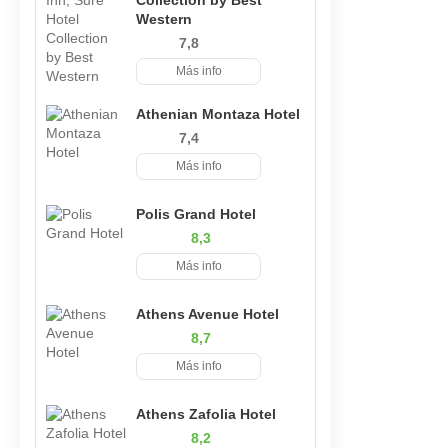
Collection by Best
Western
7,8
Más info
Athenian Montaza Hotel
7,4
Más info
Polis Grand Hotel
8,3
Más info
Athens Avenue Hotel
8,7
Más info
Athens Zafolia Hotel
8,2