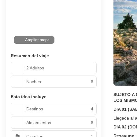
Ampliar mapa
Resumen del viaje
2 Adultos
Noches
6
SUJETO A 
Esta idea incluye
LOS MISMO
Destinos
4
DIA 01 (S
Llegada al a
Alojamientos
6
DIA 02 (D
Desayuno.
Circuitos
1