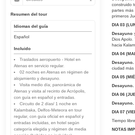
construido 
partes más 
Resumen del tour
primeros Ju
DIA 03 (L
Idiomas del guía
Desayuno
y
Español
Dios Apolo.
hacia Kalam
Incluido
DIA 04 (M
Traslados aeropuerto - Hotel en
Desayuno.
Atenas en servicio regular.
ciudad más 
02 noches en Atenas en régimen de
DIA 05 (M
alojamiento y desayuno.
Visita medio día; panorámica de
Desayuno.
Atenas y visita al recinto de Acrópolis,
DIA 06 (J
con guía en español y entradas.
Desayuno.
Circuito de 2 días/ 1 noche en
Kalambaka, Delfos-Meteora en tour
DIA 07 (V
regular, con guía oficial en español y
Tiempo libre
entradas incluidas, en hotel según
categoría elegida y régimen de media
NOTAS IM