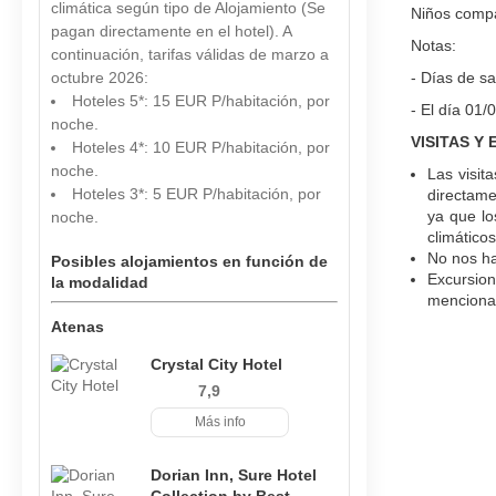
climática según tipo de Alojamiento (Se
Niños compa
pagan directamente en el hotel). A
Notas:
continuación, tarifas válidas de marzo a
octubre 2026:
- Días de sa
Hoteles 5*: 15 EUR P/habitación, por
- El día 01/0
noche.
VISITAS Y
Hoteles 4*: 10 EUR P/habitación, por
noche.
Las visit
Hoteles 3*: 5 EUR P/habitación, por
directame
ya que lo
noche.
climático
No nos ha
Posibles alojamientos en función de
Excursio
la modalidad
mencionad
Atenas
Crystal City Hotel
7,9
Más info
Dorian Inn, Sure Hotel