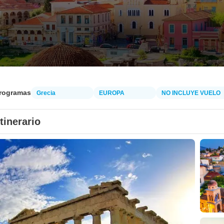
programas
Grecia
EUROPA
NO INCLUYE VUELO
Itinerario