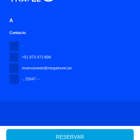
A
Contacto
-
+51 973 473 808
reservasweb@megatravel.pe
-
, 15047 - -
Todos los derechos reservados Mega Travel Peru © 2026
Política
de privacidad
RESERVAR