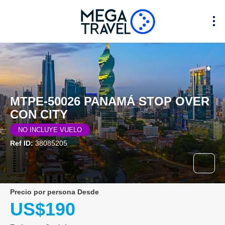
MTPE-50026 PANAMÁ STOP OVER
CON CITY
NO INCLUYE VUELO
Ref ID:
38085205
precio por persona Desde
US$190