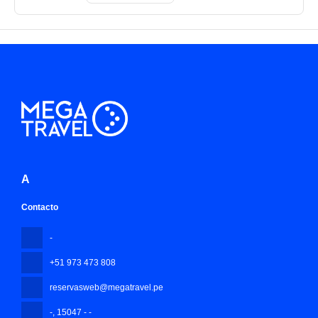
A
Contacto
-
+51 973 473 808
reservasweb@megatravel.pe
-
, 15047 - -