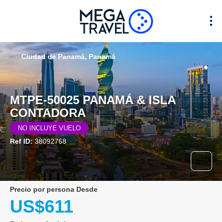
Ciudad de Panamá, Panamá
MTPE-50025 PANAMÁ & ISLA
CONTADORA
NO INCLUYE VUELO
Ref ID:
38092768
precio por persona Desde
US$611