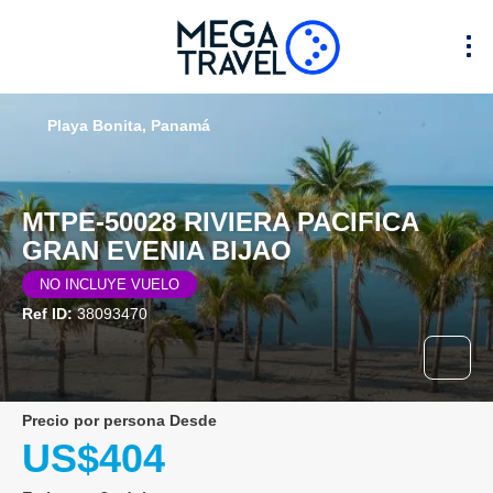
Playa Bonita, Panamá
MTPE-50028 RIVIERA PACIFICA
GRAN EVENIA BIJAO
NO INCLUYE VUELO
Ref ID:
38093470
precio por persona Desde
US$404