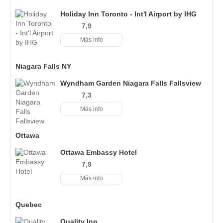
Holiday Inn Toronto - Int'l Airport by IHG
7,9
Más info
Niagara Falls NY
Wyndham Garden Niagara Falls Fallsview
7,3
Más info
Ottawa
Ottawa Embassy Hotel
7,9
Más info
Quebec
Quality Inn