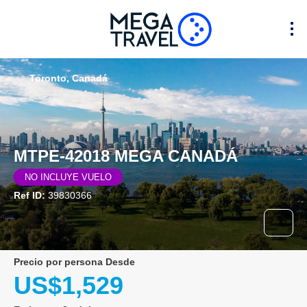
Toronto, Canadá
MTPE-42018 MEGA CANADÁ
NO INCLUYE VUELO
Ref ID:
39830366
precio por persona Desde
US$1,529