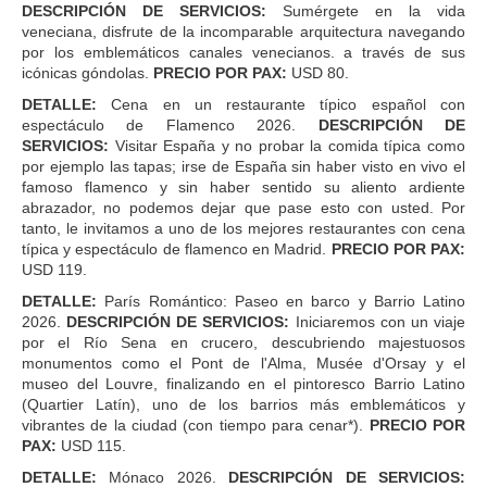
DESCRIPCIÓN DE SERVICIOS:
Sumérgete en la vida
veneciana, disfrute de la incomparable arquitectura navegando
por los emblemáticos canales venecianos. a través de sus
icónicas góndolas.
PRECIO POR PAX:
USD 80.
DETALLE:
Cena en un restaurante típico español con
espectáculo de Flamenco 2026.
DESCRIPCIÓN DE
SERVICIOS:
Visitar España y no probar la comida típica como
por ejemplo las tapas; irse de España sin haber visto en vivo el
famoso flamenco y sin haber sentido su aliento ardiente
abrazador, no podemos dejar que pase esto con usted. Por
tanto, le invitamos a uno de los mejores restaurantes con cena
típica y espectáculo de flamenco en Madrid.
PRECIO POR PAX:
USD 119.
DETALLE:
París Romántico: Paseo en barco y Barrio Latino
2026.
DESCRIPCIÓN DE SERVICIOS:
Iniciaremos con un viaje
por el Río Sena en crucero, descubriendo majestuosos
monumentos como el Pont de l'Alma, Musée d'Orsay y el
museo del Louvre, finalizando en el pintoresco Barrio Latino
(Quartier Latín), uno de los barrios más emblemáticos y
vibrantes de la ciudad (con tiempo para cenar*).
PRECIO POR
PAX:
USD 115.
DETALLE:
Mónaco 2026.
DESCRIPCIÓN DE SERVICIOS: