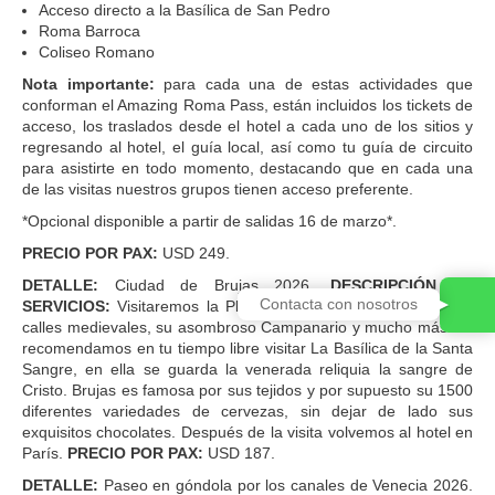
Acceso directo a la Basílica de San Pedro
Roma Barroca
Coliseo Romano
Nota importante:
para cada una de estas actividades que
conforman el Amazing Roma Pass, están incluidos los tickets de
acceso, los traslados desde el hotel a cada uno de los sitios y
regresando al hotel, el guía local, así como tu guía de circuito
para asistirte en todo momento, destacando que en cada una
de las visitas nuestros grupos tienen acceso preferente.
*Opcional disponible a partir de salidas 16 de marzo*.
PRECIO POR PAX:
USD 249.
DETALLE:
Ciudad de Brujas 2026.
DESCRIPCIÓN DE
Contacta con nosotros
SERVICIOS:
Visitaremos la Plaza del Mercado, sus estrechas
calles medievales, su asombroso Campanario y mucho más. Te
recomendamos en tu tiempo libre visitar La Basílica de la Santa
Sangre, en ella se guarda la venerada reliquia la sangre de
Cristo. Brujas es famosa por sus tejidos y por supuesto su 1500
diferentes variedades de cervezas, sin dejar de lado sus
exquisitos chocolates. Después de la visita volvemos al hotel en
París.
PRECIO POR PAX:
USD 187.
DETALLE:
Paseo en góndola por los canales de Venecia 2026.