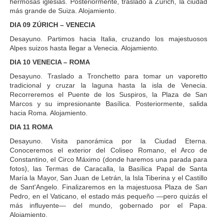
hermosas iglesias. Posteriormente, traslado a Zúrich, la ciudad
más grande de Suiza. Alojamiento.
DIA 09 ZÚRICH – VENECIA
Desayuno. Partimos hacia Italia, cruzando los majestuosos
Alpes suizos hasta llegar a Venecia. Alojamiento.
DIA 10 VENECIA – ROMA
Desayuno. Traslado a Tronchetto para tomar un vaporetto
tradicional y cruzar la laguna hasta la isla de Venecia.
Recorreremos el Puente de los Suspiros, la Plaza de San
Marcos y su impresionante Basílica. Posteriormente, salida
hacia Roma. Alojamiento.
DIA 11 ROMA
Desayuno. Visita panorámica por la Ciudad Eterna.
Conoceremos el exterior del Coliseo Romano, el Arco de
Constantino, el Circo Máximo (donde haremos una parada para
fotos), las Termas de Caracalla, la Basílica Papal de Santa
María la Mayor, San Juan de Letrán, la Isla Tiberina y el Castillo
de Sant'Angelo. Finalizaremos en la majestuosa Plaza de San
Pedro, en el Vaticano, el estado más pequeño —pero quizás el
más influyente— del mundo, gobernado por el Papa.
Alojamiento.