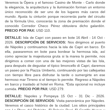
Veremos la Ópera y el famoso Casino de Monte - Carlo donde
la elegancia, la arquitectura y la iluminación forman un entorno
único reconocido de ser uno de los lugares más caros del
mundo. Ajusta tu cinturón porque recorrerás parte del circuito
de la fórmula Uno, conocerás la zona de premiación donde el
conocido Corredor Checo Pérez obtuviera dicho galardón.
PRECIO POR PAX:
USD 110.
DETALLE:
Isla de Capri con paseo en bote 16 Abril - 14 Oct -
2026.
DESCRIPCIÓN DE SERVICIOS:
Nos dirigimos al puerto
de Nápoles y continuamos hacia la isla de Capri en barco. En
ella, pasearemos en bote para bordear la hermosa isla, así
como apreciar la majestuosa gruta si la marea lo permite, nos
dirigimos a comer con una de las mejores vistas de las Isla,
para después de degustar el típico limoncello di Capri, daremos
un paseo por la Piazza Umberto, continuando por las callejuelas
con tiempo libre para disfrutar la tarde o sumergirte en ese
hermoso mar Tirreno si el tiempo lo permite. Regreso a Nápoles
en barco y traslado al hotel en Roma. *Esta opcional no incluye
comida.
PRECIO POR PAX:
USD 279.
DETALLE:
Napoles y Pompeya 15 Oct - 31 Dic - 2026.
DESCRIPCIÓN DE SERVICIOS:
Visita panorámica por Nápoles.
Veremos el casco histórico de la ciudad. Los sitios principales
son La Plaza del Plebicito, El Palacio Real, El Castillo Huevo y