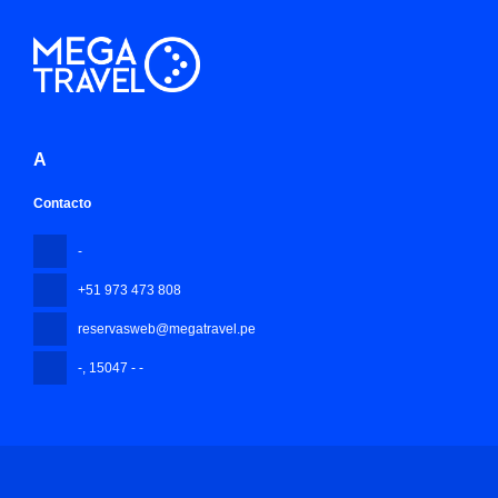
A
Contacto
-
+51 973 473 808
reservasweb@megatravel.pe
-
, 15047 - -