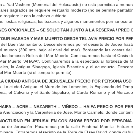
a a Yad Vashem (Memorial del Holocausto) no está permitida a menor
gares sagrados se requiere vestuario modesto (no se permite pantaló
e requiere ir con la cabeza cubierta.
as fiestas religiosas, los bazares y algunos monumentos permanecerán
ES OPCIONALES – SE SOLICITAN JUNTO A LA RESERVA / PREC
OUR MASADA Y MAR MUERTO DESDE TEL AVIV PRECIO POR PER
 del Buen Samaritano. Descenderemos por el desierto de Judea hasta
l mundo (390 mts. bajo el nivel del mar). Bordeando las costas d
 los famosos Rollos del Mar Muerto. Continuaremos hasta el Oasis de 
 Mar Muerto "AHAVA". Continuaremos a la espectacular fortaleza de Ma
les, la Antigua Sinagoga, Iglesia Bizantina y el acueducto. Desce
l Mar Muerto (si el tiempo lo permite).
A CIUDAD ANTIGUA DE JERUSALÉN PRECIO POR PERSONA USD 
. La ciudad Antigua: el Muro de los Lamentos, la Explanada del Templo.
na, el Calvario y el Santo Sepulcro; el Cardo Romano y el Mercado 
AIFA – ACRE – NAZARETH – VIÑEDO – HAIFA PRECIO POR PER
 la Anunciación y la Carpintería de José. Monte Carmelo, donde conte
NOCTURNO EN JERUSALEN CON SHOW PRECIO POR PERSONA 
gua de Jerusalén. Pasaremos por la calle Peatonal Mamila. Entrarem
minada. Entraremos al recinto de la Torre de El rey David, donde disfr