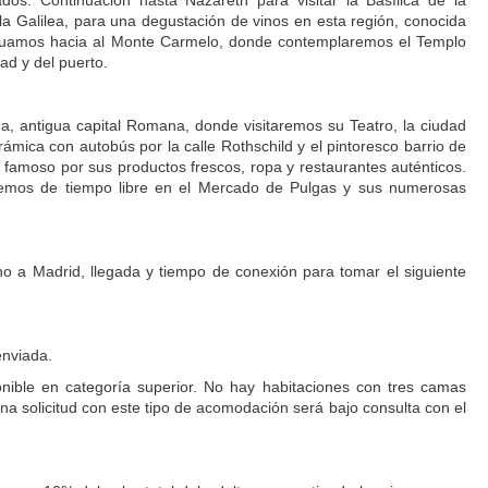
dos. Continuación hasta Nazareth para visitar la Basílica de la
a Galilea, para una degustación de vinos en esta región, conocida
ntinuamos hacia al Monte Carmelo, donde contemplaremos el Templo
ad y del puerto.
, antigua capital Romana, donde visitaremos su Teatro, la ciudad
ámica con autobús por la calle Rothschild y el pintoresco barrio de
amoso por sus productos frescos, ropa y restaurantes auténticos.
aremos de tiempo libre en el Mercado de Pulgas y sus numerosas
no a Madrid, llegada y tiempo de conexión para tomar el siguiente
enviada.
onible en categoría superior. No hay habitaciones con tres camas
una solicitud con este tipo de acomodación será bajo consulta con el