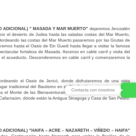
O ADICIONAL) " MASADA Y MAR MUERTO"
dejaremos Jerusalén
 el desierto de Judea hasta las saladas costas del Mar Muerto,
 Bordeando las costas del Mar Muerto pasaremos por las Grutas de
mos hasta el Oasis de Ein Guedi hasta llegar a visitar la famosa
ctacular fortaleza de Masada. Ascenso en cable carril y visita del
 y el acueducto. Descenderemos en cable carril y comenzaremos la
ordeando el Oasis de Jericó, donde disfrutaremos de una vista
gar tradicional del Bautismo en el Río Jordán, y seguiremos para
Contacta con nosotros
ia el Monte de las Bienaventuranzas, escenario del Sermón de la
 y Cafarnaúm, dónde están la Antigua Sinagoga y Casa de San Pedro.
ADICIONAL) "HAIFA – ACRE – NAZARETH – VIÑEDO – HAIFA"