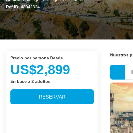
Ref ID:
48042324
Nuestros 
precio por persona Desde
US$2,899
En base a 2 adultos
RESERVAR