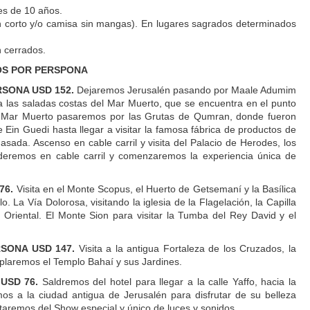
es de 10 años.
n corto y/o camisa sin mangas). En lugares sagrados determinados
 cerrados.
IOS POR PERSPONA
SONA USD 152.
Dejaremos Jerusalén pasando por Maale Adumim
 las saladas costas del Mar Muerto, que se encuentra en el punto
el Mar Muerto pasaremos por las Grutas de Qumran, donde fueron
Ein Guedi hasta llegar a visitar la famosa fábrica de productos de
sada. Ascenso en cable carril y visita del Palacio de Herodes, los
nderemos en cable carril y comenzaremos la experiencia única de
76.
Visita en el Monte Scopus, el Huerto de Getsemaní y la Basílica
 La Vía Dolorosa, visitando la iglesia de la Flagelación, la Capilla
Oriental. El Monte Sion para visitar la Tumba del Rey David y el
SONA USD 147.
Visita a la antigua Fortaleza de los Cruzados, la
mplaremos el Templo Bahaí y sus Jardines.
USD 76.
Saldremos del hotel para llegar a la calle Yaffo, hacia la
os a la ciudad antigua de Jerusalén para disfrutar de su belleza
utaremos del Show especial y único de luces y sonidos.