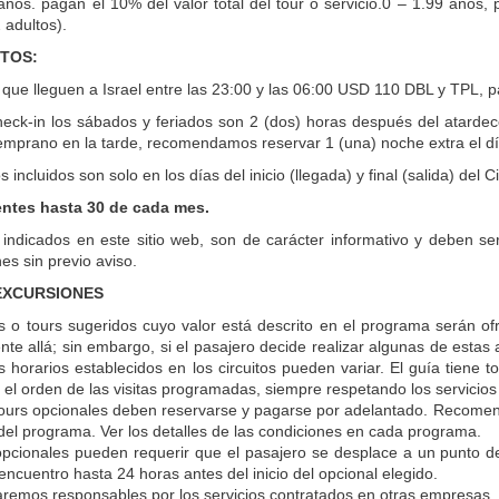
años. pagan el 10% del valor total del tour o servicio.0 – 1.99 años
 adultos).
TOS:
 que lleguen a Israel entre las 23:00 y las 06:00 USD 110 DBL y TPL, 
heck-in los sábados y feriados son 2 (dos) horas después del atardece
mprano en la tarde, recomendamos reservar 1 (una) noche extra el día
s incluidos son solo en los días del inicio (llegada) y final (salida) del
entes hasta 30 de cada mes.
 indicados en este sitio web, son de carácter informativo y deben se
es sin previo aviso.
 EXCURSIONES
as o tours sugeridos cuyo valor está descrito en el programa serán 
nte allá; sin embargo, si el pasajero decide realizar algunas de estas
s horarios establecidos en los circuitos pueden variar. El guía tiene 
s el orden de las visitas programadas, siempre respetando los servicios
ours opcionales deben reservarse y pagarse por adelantado. Recomen
o del programa. Ver los detalles de las condiciones en cada programa.
pcionales pueden requerir que el pasajero se desplace a un punto de 
encuentro hasta 24 horas antes del inicio del opcional elegido.
remos responsables por los servicios contratados en otras empresas.