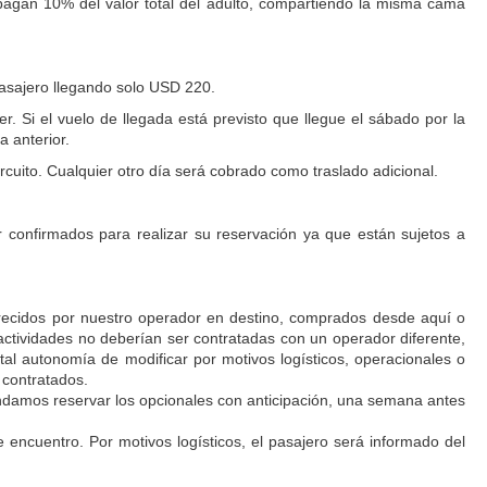
, pagan 10% del valor total del adulto, compartiendo la misma cama
pasajero llegando solo USD 220.
r. Si el vuelo de llegada está previsto que llegue el sábado por la
 anterior.
 Circuito. Cualquier otro día será cobrado como traslado adicional.
r confirmados para realizar su reservación ya que están sujetos a
ofrecidos por nuestro operador en destino, comprados desde aquí o
 actividades no deberían ser contratadas con un operador diferente,
total autonomía de modificar por motivos logísticos, operacionales o
 contratados.
damos reservar los opcionales con anticipación, una semana antes
encuentro. Por motivos logísticos, el pasajero será informado del