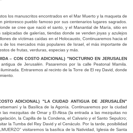
estos los manuscritos encontrados en el Mar Muerto y la maqueta de
un pintoresco pueblo famoso por sus centenarios lugares sagrados.
donde se cree que nació el santo, y el Manantial de María, sitio en
n salpicadas de galerías, tiendas donde se venden joyas y azulejos
llones de víctimas caídas en el Holocausto, Continuaremos hacia el
 de los mercados más populares de Israel, el más importante de
stos de frutas, verduras, especias y más.
IDA – CON COSTO ADICIONAL) "NOCTURNO EN JERUSALEN
d antigua de Jerusalén. Pasaremos por la calle Peatonal Mamila.
iluminada. Entraremos al recinto de la Torre de El rey David, donde
amiento.
OSTO ADICIONAL) "LA CIUDAD ANTIGUA DE JERUSALÉN"
etsemaní y la Basílica de la Agonía. Continuaremos por la ciudad
 las mezquitas de Omar y El-Aksa (la entrada a las mezquitas no
agelación, la Capilla de la Condena, el Calvario y el Santo Sepulcro;
tar la Tumba del Rey David y el Cenáculo. Por la tarde, posibilidad
LMUERZO” visitaremos la basílica de la Natividad, Iglesia de Santa