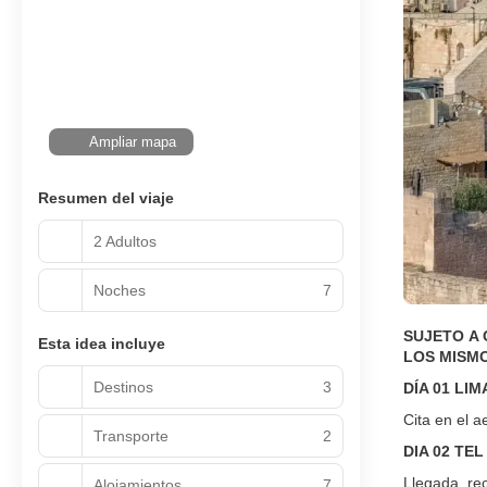
Ampliar mapa
Resumen del viaje
2 Adultos
Noches
7
SUJETO A 
Esta idea incluye
LOS MISMO
Destinos
3
DÍA 01 LIM
Cita en el 
Transporte
2
DIA 02 TE
Llegada, rec
Alojamientos
7