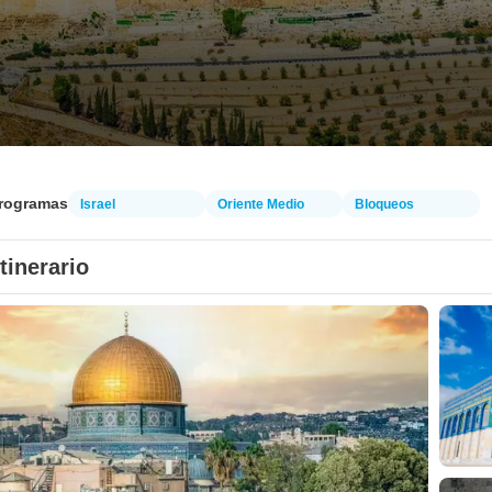
programas
Israel
Oriente Medio
Bloqueos
Itinerario