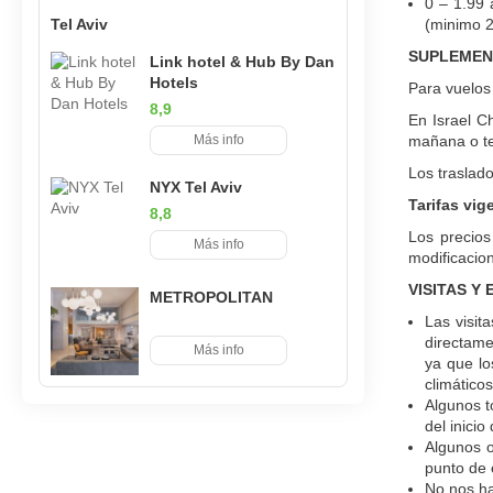
0 – 1.99 
Tel Aviv
(minimo 2
SUPLEMEN
Link hotel & Hub By Dan
Hotels
Para vuelos
8,9
En Israel C
Más info
mañana o te
Los traslado
NYX Tel Aviv
Tarifas vig
8,8
Los precios
Más info
modificacion
VISITAS Y
METROPOLITAN
Las visit
directame
Más info
ya que lo
climático
Algunos t
del inici
Algunos o
punto de 
No nos ha