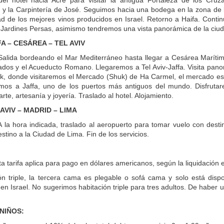
el hotel hacia Acre para visitar la antigua Fortaleza de los Cruza
 y la Carpintería de José. Seguimos hacia una bodega en la zona de l
dad de los mejores vinos producidos en Israel. Retorno a Haifa. Co
 Jardines Persas, asimismo tendremos una vista panorámica de la ciud
FA – CESÁREA – TEL AVIV
alida bordeando el Mar Mediterráneo hasta llegar a Cesárea Marítima
ados y el Acueducto Romano. Llegaremos a Tel Aviv-Jaffa. Visita panor
, donde visitaremos el Mercado (Shuk) de Ha Carmel, el mercado es f
emos a Jaffa, uno de los puertos más antiguos del mundo. Disfrut
arte, artesanía y joyería. Traslado al hotel. Alojamiento.
 AVIV – MADRID – LIMA
 la hora indicada, traslado al aeropuerto para tomar vuelo con desti
stino a la Ciudad de Lima. Fin de los servicios.
a tarifa aplica para pago en dólares americanos, según la liquidación 
ón triple, la tercera cama es plegable o sofá cama y solo está disp
 en Israel. No sugerimos habitación triple para tres adultos. De haber 
 NIÑOS: