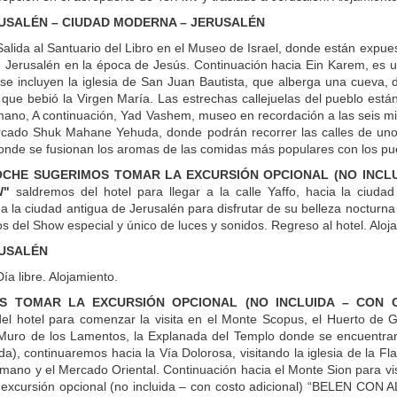
RUSALÉN – CIUDAD MODERNA – JERUSALÉN
alida al Santuario del Libro en el Museo de Israel, donde están expu
e Jerusalén en la época de Jesús. Continuación hacia Ein Karem, es 
, se incluyen la iglesia de San Juan Bautista, que alberga una cueva, 
 que bebió la Virgen María. Las estrechas callejuelas del pueblo está
mano, A continuación, Yad Vashem, museo en recordación a las seis mi
cado Shuk Mahane Yehuda, donde podrán recorrer las calles de unos
onde se fusionan los aromas de las comidas más populares con los pue
OCHE SUGERIMOS TOMAR LA EXCURSIÓN OPCIONAL (NO INCLU
W"
saldremos del hotel para llegar a la calle Yaffo, hacia la ciuda
 la ciudad antigua de Jerusalén para disfrutar de su belleza nocturna 
s del Show especial y único de luces y sonidos. Regreso al hotel. Aloj
RUSALÉN
a libre. Alojamiento.
S TOMAR LA EXCURSIÓN OPCIONAL (NO INCLUIDA – CON C
el hotel para comenzar la visita en el Monte Scopus, el Huerto de G
 Muro de los Lamentos, la Explanada del Templo donde se encuentran
da), continuaremos hacia la Vía Dolorosa, visitando la iglesia de la Fl
mano y el Mercado Oriental. Continuación hacia el Monte Sion para visi
 excursión opcional (no incluida – con costo adicional) “BELEN CON A