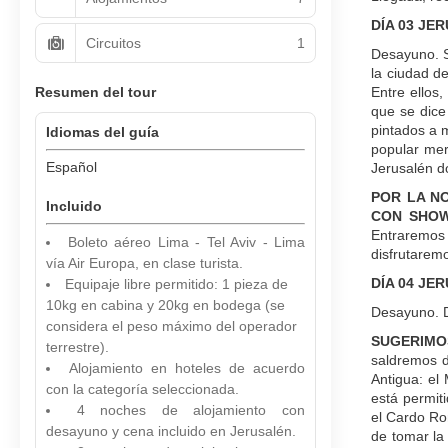
DÍA 03 JE
Circuitos
1
Desayuno. S
la ciudad d
Resumen del tour
Entre ellos
que se dice
pintados a 
Idiomas del guía
popular mer
Español
Jerusalén d
POR LA N
Incluido
CON SHO
Entraremos a
Boleto aéreo Lima - Tel Aviv - Lima
disfrutaremo
vía Air Europa, en clase turista.
DÍA 04 JE
Equipaje libre permitido: 1 pieza de
10kg en cabina y 20kg en bodega (se
Desayuno. Dí
considera el peso máximo del operador
SUGERIMO
terrestre).
saldremos d
Alojamiento en hoteles de acuerdo
Antigua: el
con la categoría seleccionada.
está permiti
4 noches de alojamiento con
el Cardo Ro
desayuno y cena incluido en Jerusalén.
de tomar la