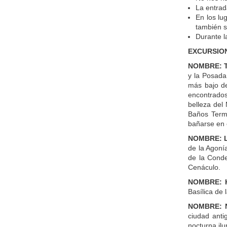
La entrad
En los lu
también s
Durante l
EXCURSION
NOMBRE: T
y la Posada
más bajo de
encontrados
belleza del
Baños Terma
bañarse en e
NOMBRE: L
de la Agonía
de la Conde
Cenáculo.
NOMBRE: H
Basílica de
NOMBRE: 
ciudad anti
nocturna ilu