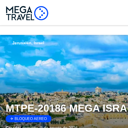
Jerusalén, Israel
MTPE-20186 MEGA ISR
✈ BLOQUEO AEREO
Creado:
domingo, 9 de agosto de 2026