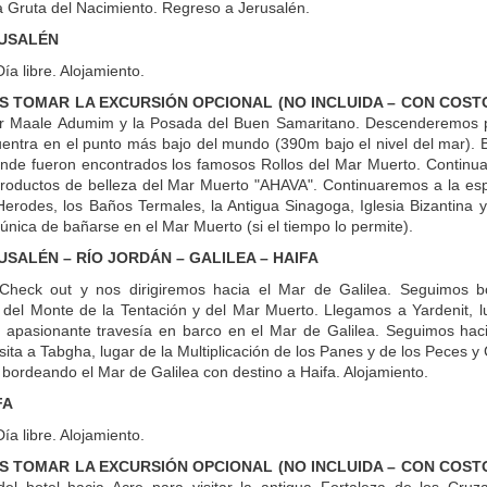
la Gruta del Nacimiento. Regreso a Jerusalén.
RUSALÉN
a libre. Alojamiento.
 TOMAR LA EXCURSIÓN OPCIONAL (NO INCLUIDA – CON COST
 Maale Adumim y la Posada del Buen Samaritano. Descenderemos por
entra en el punto más bajo del mundo (390m bajo el nivel del mar).
de fueron encontrados los famosos Rollos del Mar Muerto. Continuare
productos de belleza del Mar Muerto "AHAVA". Continuaremos a la espe
Herodes, los Baños Termales, la Antigua Sinagoga, Iglesia Bizantina
única de bañarse en el Mar Muerto (si el tiempo lo permite).
RUSALÉN – RÍO JORDÁN – GALILEA – HAIFA
Check out y nos dirigiremos hacia el Mar de Galilea. Seguimos b
del Monte de la Tentación y del Mar Muerto. Llegamos a Yardenit, lu
a apasionante travesía en barco en el Mar de Galilea. Seguimos hac
sita a Tabgha, lugar de la Multiplicación de los Panes y de los Peces
 bordeando el Mar de Galilea con destino a Haifa. Alojamiento.
FA
a libre. Alojamiento.
 TOMAR LA EXCURSIÓN OPCIONAL (NO INCLUIDA – CON COSTO 