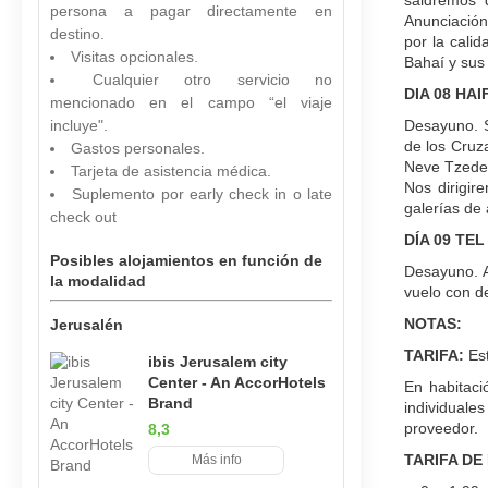
saldremos d
persona a pagar directamente en
Anunciación
destino.
por la cali
Visitas opcionales.
Bahaí y sus
Cualquier otro servicio no
DIA 08 HAI
mencionado en el campo “el viaje
incluye".
Desayuno. S
de los Cruz
Gastos personales.
Neve Tzedek
Tarjeta de asistencia médica.
Nos dirigir
Suplemento por early check in o late
galerías de 
check out
DÍA 09 TEL
Posibles alojamientos en función de
Desayuno. A
la modalidad
vuelo con de
NOTAS:
Jerusalén
TARIFA:
Est
ibis Jerusalem city
Center - An AccorHotels
En habitaci
Brand
individuales
proveedor.
8,3
TARIFA DE
Más info