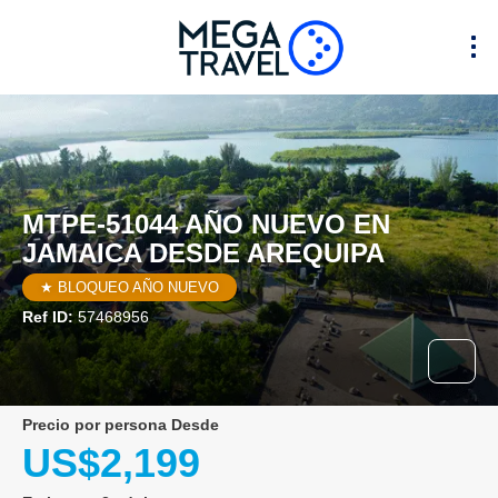
MTPE-51044 AÑO NUEVO EN
JAMAICA DESDE AREQUIPA
★ BLOQUEO AÑO NUEVO
Ref ID:
57468956
precio por persona Desde
US$2,199