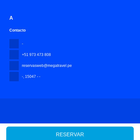
A
Contacto
-
+51 973 473 808
reservasweb@megatravel.pe
-
, 15047 - -
Todos los derechos reservados Mega Travel Peru © 2026
Política
de privacidad
RESERVAR