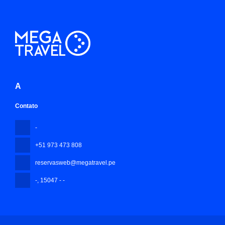
A
Contato
-
+51 973 473 808
reservasweb@megatravel.pe
-
, 15047 - -