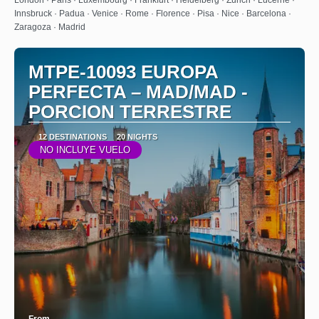
Innsbruck · Padua · Venice · Rome · Florence · Pisa · Nice · Barcelona ·
Zaragoza · Madrid
MTPE-10093 EUROPA
PERFECTA – MAD/MAD -
PORCION TERRESTRE
12 DESTINATIONS
20 NIGHTS
NO INCLUYE VUELO
From