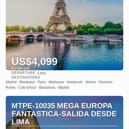
From
US$4,099
Per person
DEPARTURE::
Lima
See
DESTINATIONS
Madrid · Bordeaux · Paris · Mulhouse · Innsbruck · Venice · Florence ·
Rome · Cote d'Azur · Barcelona · Madrid
MTPE-10035 MEGA EUROPA
FANTASTICA-SALIDA DESDE
LIMA