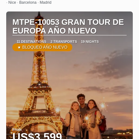
· Nice · Barcelona · Madrid
MTPE-10053 GRAN TOUR DE
EUROPA AÑO NUEVO
11 DESTINATIONS
2 TRANSPORTS
19 NIGHTS
★ BLOQUEO AÑO NUEVO
From
US$3,599