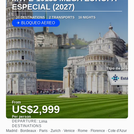
ESPECIAL (2027)
10 DESTINATIONS
2 TRANSPORTS
16 NIGHTS
✈ BLOQUEO AEREO
From
US$2,999
Per person
DEPARTURE::
Lima
See
DESTINATIONS
Madrid · Bordeaux · Paris · Zurich · Venice · Rome · Florence · Cote d'Azur