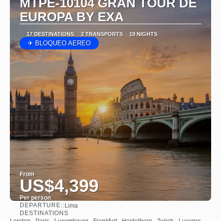
MTPE-10104 GRAN TOUR DE
EUROPA BY EXA
17 DESTINATIONS
2 TRANSPORTS
19 NIGHTS
✈ BLOQUEO AEREO
From
US$4,399
Per person
DEPARTURE::
Lima
See
DESTINATIONS
London · Paris · Luxembourg · Frankfurt · Heidelberg · Zurich · Lucerne ·