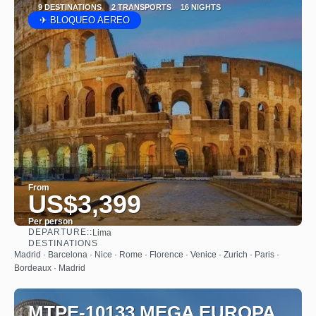
9 DESTINATIONS
2 TRANSPORTS
16 NIGHTS
✈ BLOQUEO AEREO
From
US$3,399
Per person
DEPARTURE::
Lima
See
DESTINATIONS
Madrid · Barcelona · Nice · Rome · Florence · Venice · Zurich · Paris ·
Bordeaux · Madrid
MTPE-10133 MEGA EUROPA