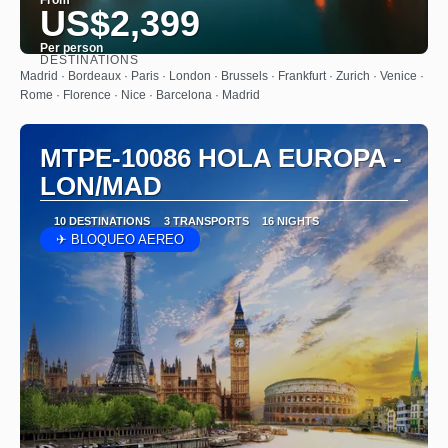
US$2,399
Per person
DESTINATIONS
See
Madrid · Bordeaux · Paris · London · Brussels · Frankfurt · Zurich · Venice ·
Rome · Florence · Nice · Barcelona · Madrid
MTPE-10086 HOLA EUROPA -
LON/MAD
10 DESTINATIONS
3 TRANSPORTS
16 NIGHTS
✈ BLOQUEO AEREO