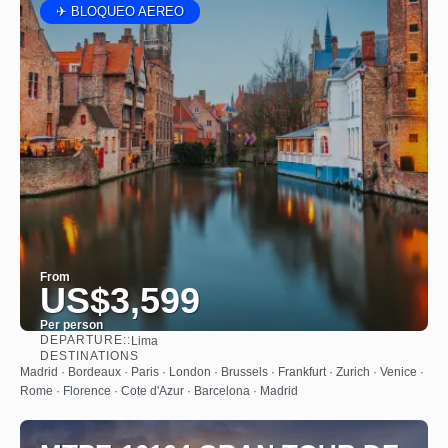
✈ BLOQUEO AEREO
From
US$3,599
Per person
DEPARTURE::
Lima
See
DESTINATIONS
Madrid · Bordeaux · Paris · London · Brussels · Frankfurt · Zurich · Venice ·
Rome · Florence · Cote d'Azur · Barcelona · Madrid