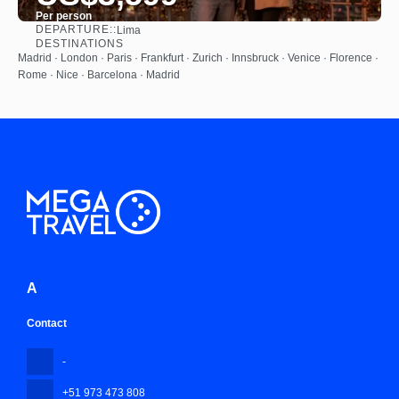
Per person
DEPARTURE::
Lima
See
DESTINATIONS
Madrid · London · Paris · Frankfurt · Zurich · Innsbruck · Venice · Florence ·
Rome · Nice · Barcelona · Madrid
A
Contact
-
+51 973 473 808