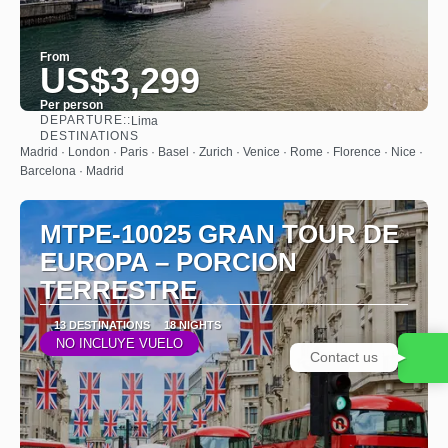
From
US$3,299
Per person
DEPARTURE::
Lima
See
DESTINATIONS
Madrid · London · Paris · Basel · Zurich · Venice · Rome · Florence · Nice ·
Barcelona · Madrid
MTPE-10025 GRAN TOUR DE
EUROPA – PORCION
TERRESTRE
13 DESTINATIONS
18 NIGHTS
NO INCLUYE VUELO
Contact us