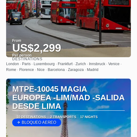
From
US$2,299
Per person
DESTINATIONS
See
London · Paris · Luxembourg · Frankfurt · Zurich · Innsbruck · Venice ·
Rome · Florence · Nice · Barcelona · Zaragoza · Madrid
MTPE-10045 MAGIA
EUROPEA -LIM/MAD -SALIDA
DESDE LIMA
10 DESTINATIONS
2 TRANSPORTS
17 NIGHTS
✈ BLOQUEO AEREO