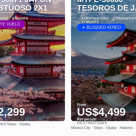
STUOSO 2X1
TESOROS DE 
TIONS
6 NIGHTS
4 DESTINATIONS
2 TRANSPOR
12 NIGHTS
UYE VUELO
✈ BLOQUEO AEREO
From
2,299
US$4,499
Per person
DESTINATIONS
ONS
Tokyo · Osaka
See
See
Mexico City · Tokyo · Osaka · Hakone ·