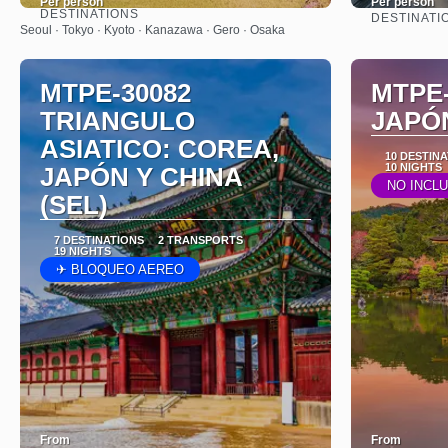
Per person
Per person
DESTINATIONS
DESTINATI
See
Seoul · Tokyo · Kyoto · Kanazawa · Gero · Osaka
MTPE-30082
MTPE-
TRIANGULO
JAPÓ
ASIATICO: COREA,
10 DESTIN
10 NIGHTS
JAPÓN Y CHINA
NO INCL
(SEL)
7 DESTINATIONS
2 TRANSPORTS
19 NIGHTS
✈ BLOQUEO AEREO
From
From