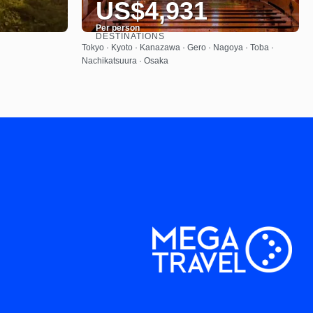
US$4,931
Per person
DESTINATIONS
See
Tokyo · Kyoto · Kanazawa · Gero · Nagoya · Toba ·
Nachikatsuura · Osaka