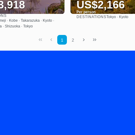
3,918
US$2,166
Per person
ONS
DESTINATIONS
Tokyo · Kyoto
See
See
meji · Kobe · Takarazuka · Kyoto ·
 · Shizuoka · Tokyo
1
2