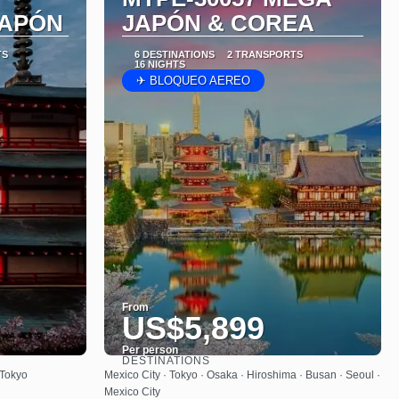
JAPÓN
JAPÓN & COREA
TS
6 DESTINATIONS
2 TRANSPORTS
16 NIGHTS
✈ BLOQUEO AEREO
From
US$5,899
Per person
DESTINATIONS
See
 Tokyo
Mexico City · Tokyo · Osaka · Hiroshima · Busan · Seoul ·
Mexico City