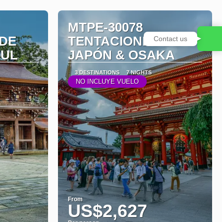
MTPE-30078
 DE
TENTACIONES DE
Contact us
EUL
JAPÓN & OSAKA
3 DESTINATIONS
7 NIGHTS
NO INCLUYE VUELO
From
US$2,627