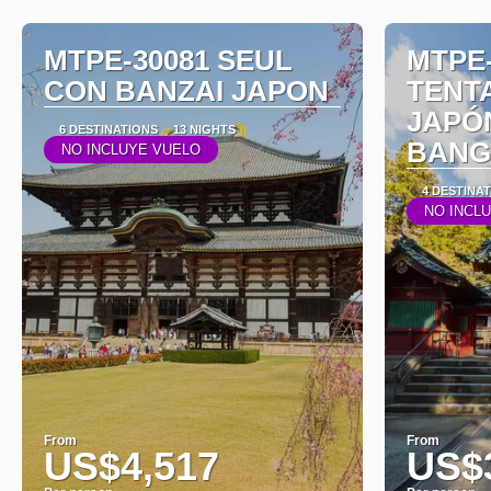
MTPE-30081 SEUL
MTPE-
CON BANZAI JAPON
TENT
JAPÓ
6 DESTINATIONS
13 NIGHTS
BAN
NO INCLUYE VUELO
4 DESTINA
NO INCL
From
From
US$4,517
US$