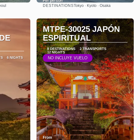
Per person
DESTINATIONS
eoul
Tokyo · Kyoto · Osaka
See
MTPE-30025 JAPÓN
 DE
ESPIRITUAL
8 DESTINATIONS
2 TRANSPORTS
12 NIGHTS
TS
6 NIGHTS
NO INCLUYE VUELO
From