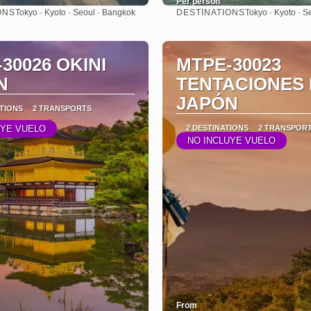
Per person
ONS
DESTINATIONS
Tokyo · Kyoto · Seoul · Bangkok
Tokyo · Kyoto · S
See
See
30026 OKINI
MTPE-30023
N
TENTACIONES
JAPÓN
ATIONS
2 TRANSPORTS
UYE VUELO
2 DESTINATIONS
2 TRANSPOR
NO INCLUYE VUELO
From