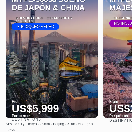
DE JAPÓN & CHINA
MAJE
6 DESTINATIONS
2 TRANSPORTS
2 DESTINA
16 NIGHTS
NO INCL
✈ BLOQUEO AEREO
From
From
US$5,999
US$
Per person
Per person
DESTINATIONS
DESTINATI
See
Mexico City · Tokyo · Osaka · Beijing · Xi'an · Shanghai ·
Tokyo