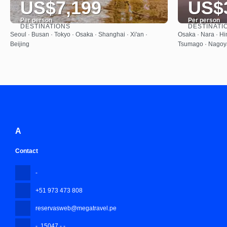
US$7,199
US$
Per person
Per person
DESTINATIONS
DESTINATI
See
Seoul · Busan · Tokyo · Osaka · Shanghai · Xi'an ·
Osaka · Nara · Hi
Beijing
Tsumago · Nagoya
A
Contact
-
+51 973 473 808
reservasweb@megatravel.pe
-
, 15047 - -