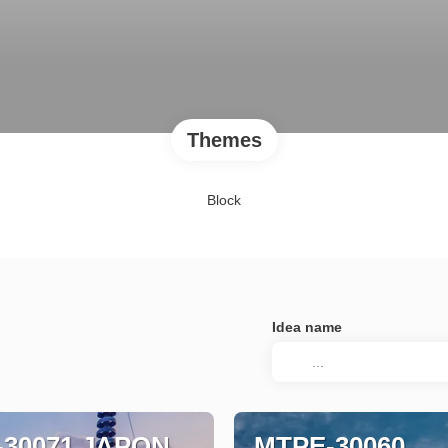
Themes
Block
Idea name
-30071 JAPON
MTPE-30060