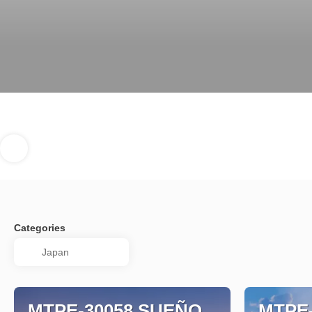
Categories
MTPE-30058 SUEÑO
MTPE