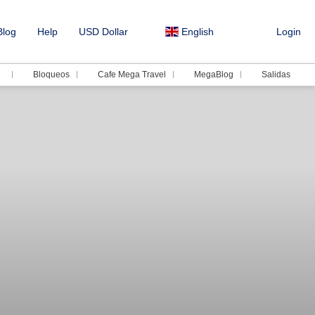
log
Help
USD Dollar
English
Login
Bloqueos
Cafe Mega Travel
MegaBlog
Salidas