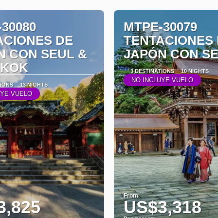
30080
MTPE-30079
ACIONES DE
TENTACIONES
N CON SEUL &
JAPÓN CON S
GKOK
3 DESTINATIONS
10 NIGHTS
NO INCLUYE VUELO
TIONS
13 NIGHTS
UYE VUELO
From
3,825
US$3,318