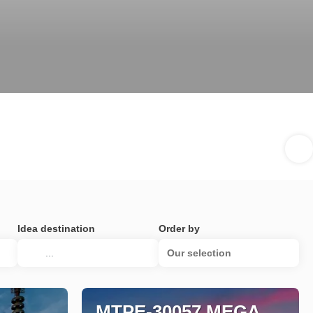
Idea destination
Order by
Our selection
MTPE-30057 MEGA