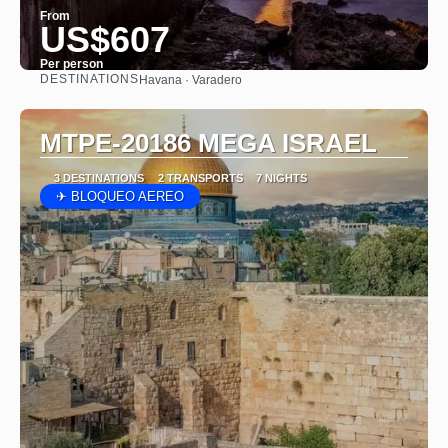
From
US$607
Per person
DESTINATIONS
Havana · Varadero
See
MTPE-20186 MEGA ISRAEL
3 DESTINATIONS
2 TRANSPORTS
7 NIGHTS
✈ BLOQUEO AEREO