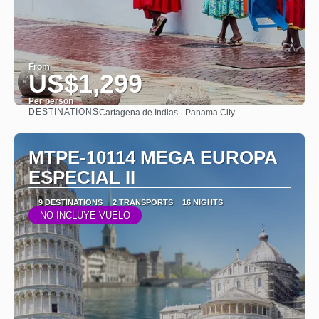
From
US$1,299
Per person
DESTINATIONS
Cartagena de Indias · Panama City
See
MTPE-10114 MEGA EUROPA
ESPECIAL II
9 DESTINATIONS
2 TRANSPORTS
16 NIGHTS
NO INCLUYE VUELO