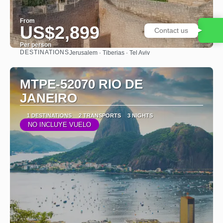
From
US$2,899
Per person
DESTINATIONS
Jerusalem · Tiberias · Tel Aviv
See
MTPE-52070 RIO DE
JANEIRO
1 DESTINATIONS
2 TRANSPORTS
3 NIGHTS
NO INCLUYE VUELO