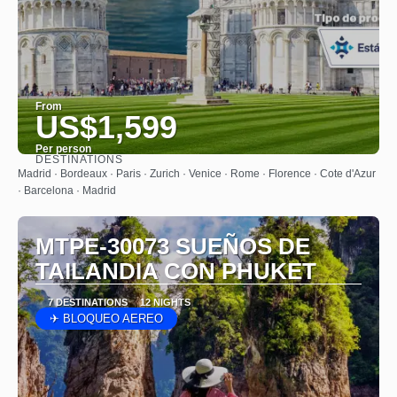
From
US$1,599
Per person
DESTINATIONS
See
Madrid · Bordeaux · Paris · Zurich · Venice · Rome · Florence · Cote d'Azur
· Barcelona · Madrid
MTPE-30073 SUEÑOS DE
TAILANDIA CON PHUKET
7 DESTINATIONS
12 NIGHTS
✈ BLOQUEO AEREO