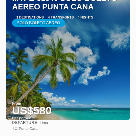
AEREO PUNTA CANA
1 DESTINATIONS
4 TRANSPORTS
4 NIGHTS
SOLO BOLETO AEREO
From
US$580
Per person
DEPARTURE::
Lima
See
TO:
Punta Cana