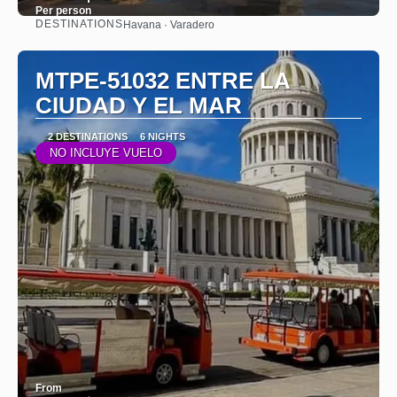
Per person
DESTINATIONS
Havana · Varadero
See
MTPE-51032 ENTRE LA
CIUDAD Y EL MAR
2 DESTINATIONS
6 NIGHTS
NO INCLUYE VUELO
From