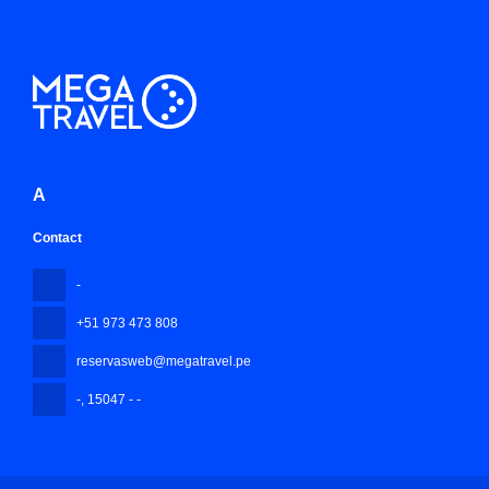
A
Contact
-
+51 973 473 808
reservasweb@megatravel.pe
-
, 15047 - -