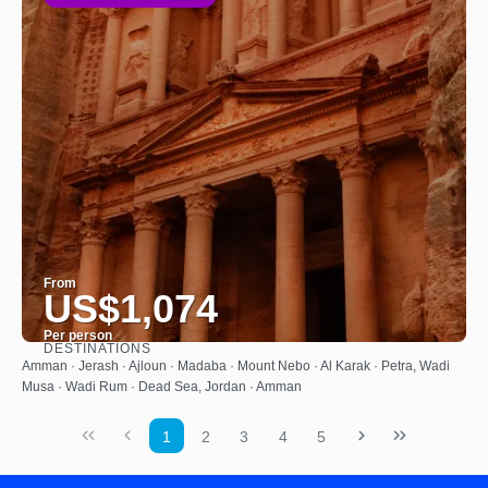
From
US$1,074
Per person
DESTINATIONS
See
Amman · Jerash · Ajloun · Madaba · Mount Nebo · Al Karak · Petra, Wadi
Musa · Wadi Rum · Dead Sea, Jordan · Amman
1
2
3
4
5