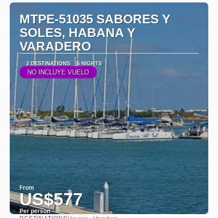
MTPE-51035 SABORES Y
SOLES, HABANA Y
VARADERO
2 DESTINATIONS
5 NIGHTS
NO INCLUYE VUELO
From
US$577
Per person