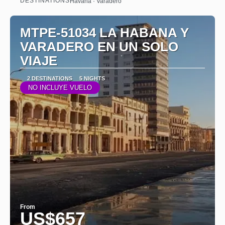
DESTINATIONS
Havana · Varadero
See
MTPE-51034 LA HABANA Y
VARADERO EN UN SOLO
VIAJE
2 DESTINATIONS
5 NIGHTS
NO INCLUYE VUELO
From
US$657