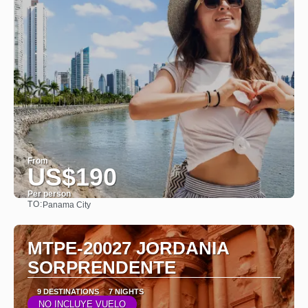
From
US$190
Per person
TO:
Panama City
See
MTPE-20027 JORDANIA
SORPRENDENTE
9 DESTINATIONS
7 NIGHTS
NO INCLUYE VUELO