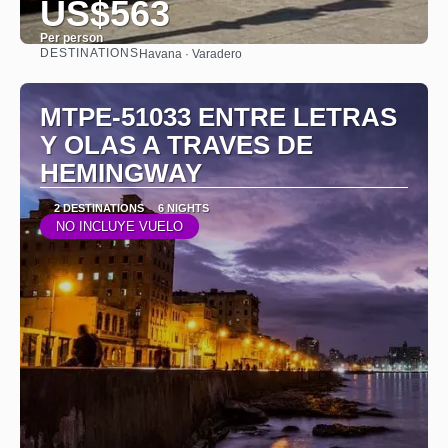
US$563
Per person
DESTINATIONS
Havana · Varadero
See
MTPE-51033 ENTRE LETRAS
Y OLAS A TRAVES DE
HEMINGWAY
2 DESTINATIONS
6 NIGHTS
NO INCLUYE VUELO