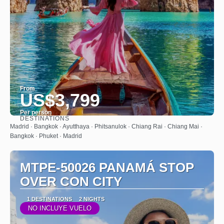
From
US$3,799
Per person
DESTINATIONS
See
Madrid · Bangkok · Ayutthaya · Phitsanulok · Chiang Rai · Chiang Mai ·
Bangkok · Phuket · Madrid
MTPE-50026 PANAMÁ STOP
OVER CON CITY
1 DESTINATIONS
2 NIGHTS
NO INCLUYE VUELO