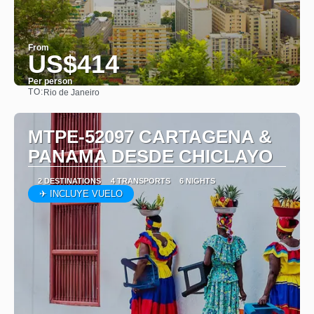
From
US$414
Per person
TO:
Rio de Janeiro
See
MTPE-52097 CARTAGENA &
PANAMA DESDE CHICLAYO
2 DESTINATIONS
4 TRANSPORTS
6 NIGHTS
✈ INCLUYE VUELO