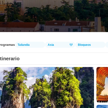
programas
Tailandia
Asia
Bloqueos
Itinerario