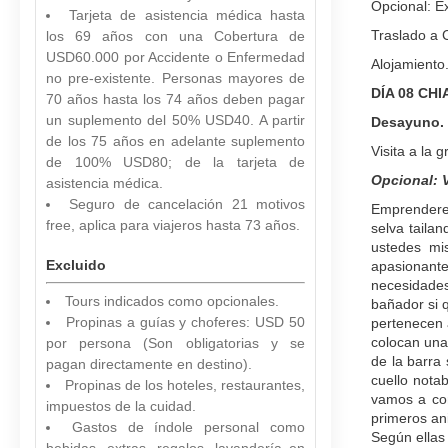
Opcional: E
Tarjeta de asistencia médica hasta
Traslado a C
los 69 años con una Cobertura de
USD60.000 por Accidente o Enfermedad
Alojamiento
no pre-existente. Personas mayores de
DÍA 08 CH
70 años hasta los 74 años deben pagar
un suplemento del 50% USD40. A partir
Desayuno.
de los 75 años en adelante suplemento
Visita a la 
de 100% USD80; de la tarjeta de
Opcional: V
asistencia médica.
Seguro de cancelación 21 motivos
Emprenderem
free, aplica para viajeros hasta 73 años.
selva taila
ustedes mis
Excluido
apasionant
necesidades
Tours indicados como opcionales.
bañador si 
Propinas a guías y choferes: USD 50
pertenecen 
colocan una 
por persona (Son obligatorias y se
de la barra
pagan directamente en destino).
cuello nota
Propinas de los hoteles, restaurantes,
vamos a con
impuestos de la cuidad.
primeros ani
Gastos de índole personal como
Según ellas 