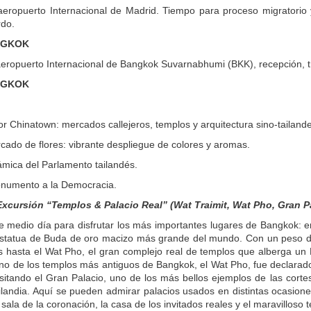
aeropuerto Internacional de Madrid. Tiempo para proceso migratorio
do.
NGKOK
aeropuerto Internacional de Bangkok Suvarnabhumi (BKK), recepción, tra
NGKOK
or Chinatown: mercados callejeros, templos y arquitectura sino-tailand
rcado de flores: vibrante despliegue de colores y aromas.
ámica del Parlamento tailandés.
onumento a la Democracia.
Excursión “Templos & Palacio Real” (Wat Traimit, Wat Pho, Gran P
e medio día para disfrutar los más importantes lugares de Bangkok: 
estatua de Buda de oro macizo más grande del mundo. Con un peso de
 hasta el Wat Pho, el gran complejo real de templos que alberga un 
Uno de los templos más antiguos de Bangkok, el Wat Pho, fue declarad
isitando el Gran Palacio, uno de los más bellos ejemplos de las corte
landia. Aquí se pueden admirar palacios usados en distintas ocasiones:
a sala de la coronación, la casa de los invitados reales y el maravillos