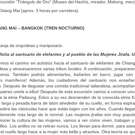
xcursión “Triángulo de Oro” (Museo del Hachís, mirador, Mekong, mer
hiang Mai (aprox. 3 horas por carretera).
.
IANG MAI – BANGKOK (TREN NOCTURNO)
granja de orquídeas y mariposario.
isita al santuario de elefantes y al pueblo de las Mujeres Jirafa. 
os el camino en autobús hacia el santuario de elefantes de Chiang
ndesa y atravesaremos varias tribus locales. A continuación, preparar
mos. También podrás alimentarlos, bañarlos en barro, jugar con el
es mamíferos! Además, los cuidadores del santuario nos enseñará
. Después de degustar una comida tradicional tailandesa, acompañarem
quieres unirte a ellos! Después de esta excursión vamos a conocer uno
a la etnia Padaung. Estos a su vez descienden de la conocida etnia K
larga y pesada barra de latón alrededor de su cuello, en forma espiral
 sobre las clavículas hace que estás bajen con los años. Cuando lleg
blemente más largo de lo normal. Las mujeres jirafas son muy popul
ocer la cultura de las mujeres, vamos a ver cómo viven, trabajan y 
llos. Los anillos no se retiran nunca. Los llevan para dormir, para ase
el cuello largo hace a la mujer más bella y atractiva. Otra teoría es q