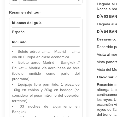
Llegada al 
Noche a bor
Resumen del tour
DÍA 03 BA
Idiomas del guía
Llegada al 
DÍA 04 BA
Español
Desayuno.
Incluido
Recorrido p
Boleto aéreo Lima - Madrid – Lima
Visita al me
vía Air Europa en clase económica
Vista panor
Boleto aéreo Madrid – Bangkok //
Phuket – Madrid vía aerolíneas de Asia
Vista del M
(boleto emitido como parte del
Opcional: 
programa)
Equipaje libre permitido: 1 pieza de
Excursión d
alberga la 
10kg en cabina y 20kg en bodega (se
continuamos
considera el peso máximo del operador
los reyes. 
terrestre).
excursión v
03 noches de alojamiento en
reyes de Tai
Bangkok.
del trono, l