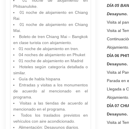
01 noche de alojamiento en
DÍA 05 BA
Phitsanuloke.
01 noche de alojamiento en Chiang
Desayuno.
Rai.
Visita al p
01 noche de alojamiento en Chiang
Mai.
Visita al T
Boleto de tren Chiang Mai – Bangkok
Continuació
en clase turista con alojamiento.
Alojamiento
01 noche de alojamiento en tren.
04 noches de alojamiento en Phuket
DÍA 06 PH
01 noche de alojamiento en Madrid
Desayuno.
Hoteles según categoría detallada o
Visita al Pa
similar.
Guía de habla hispana
Parada en el
Entradas y visitas a los monumentos
Llegada a C
de acuerdo al mencionado en el
programa.
Alojamiento
Visitas a las tiendas de acuerdo al
DÍA 07 CH
mencionado en el programa.
Desayuno.
Todos los traslados previstos en
vehículos con aire acondicionado.
Visita al T
Alimentación: Desayunos diarios.