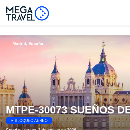
Madrid, España
MTPE-30073 SUEÑOS D
✈ BLOQUEO AEREO
Creado:
viernes, 7 de agosto de 2026