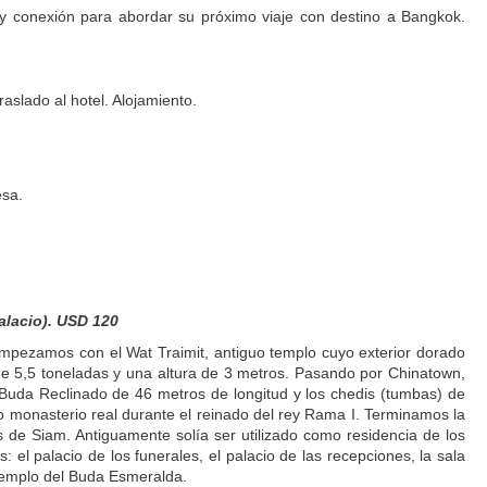
 y conexión para abordar su próximo viaje con destino a Bangkok.
slado al hotel. Alojamiento.
esa.
alacio). USD 120
empezamos con el Wat Traimit, antiguo templo cuyo exterior dorado
 5,5 toneladas y una altura de 3 metros. Pasando por Chinatown,
Buda Reclinado de 46 metros de longitud y los chedis (tumbas) de
o monasterio real durante el reinado del rey Rama I. Terminamos la
s de Siam. Antiguamente solía ser utilizado como residencia de los
 el palacio de los funerales, el palacio de las recepciones, la sala
o templo del Buda Esmeralda.