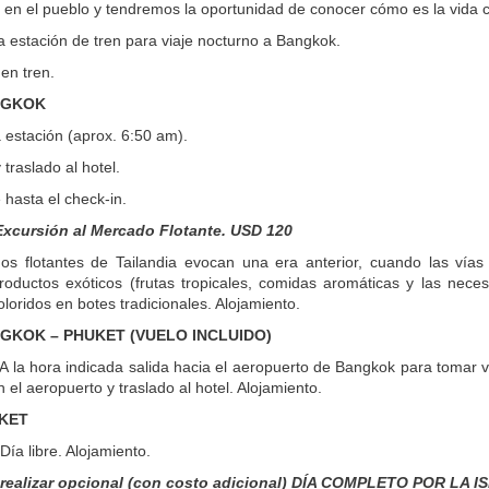
 en el pueblo y tendremos la oportunidad de conocer cómo es la vida co
a estación de tren para viaje nocturno a Bangkok.
en tren.
NGKOK
 estación (aprox. 6:50 am).
traslado al hotel.
 hasta el check-in.
Excursión al Mercado Flotante. USD 120
s flotantes de Tailandia evocan una era anterior, cuando las vías 
oductos exóticos (frutas tropicales, comidas aromáticas y las nece
loridos en botes tradicionales. Alojamiento.
NGKOK – PHUKET (VUELO INCLUIDO)
A la hora indicada salida hacia el aeropuerto de Bangkok para tomar v
 el aeropuerto y traslado al hotel. Alojamiento.
UKET
Día libre. Alojamiento.
realizar opcional (con costo adicional) DÍA COMPLETO POR LA IS