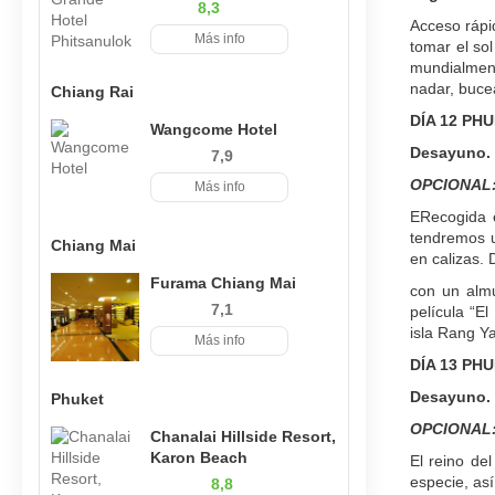
8,3
Acceso rápi
Más info
tomar el so
mundialment
nadar, buce
Chiang Rai
DÍA 12 PH
Wangcome Hotel
Desayuno.
7,9
OPCIONAL: 
Más info
ERecogida e
tendremos u
Chiang Mai
en calizas.
Furama Chiang Mai
con un almu
7,1
película “E
isla Rang Ya
Más info
DÍA 13 PH
Desayuno.
Phuket
OPCIONAL: 
Chanalai Hillside Resort,
Karon Beach
El reino del
especie, as
8,8