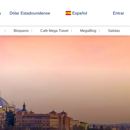
a
Dólar Estadounidense
Español
Entrar
Bloqueos
Cafe Mega Travel
MegaBlog
Salidas
T