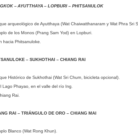
NGKOK – AYUTTHAYA – LOPBURI – PHITSANULOK
arque arqueológico de Ayutthaya (Wat Chaiwatthanaram y Wat Phra Sri 
emplo de los Monos (Prang Sam Yod) en Lopburi.
n hacia Phitsanuloke.
.
ITSANULOKE – SUKHOTHAI – CHIANG RAI
rque Histórico de Sukhothai (Wat Sri Chum, bicicleta opcional).
 Lago Phayao, en el valle del río Ing.
hiang Rai.
.
IANG RAI – TRIÁNGULO DE ORO – CHIANG MAI
emplo Blanco (Wat Rong Khun).