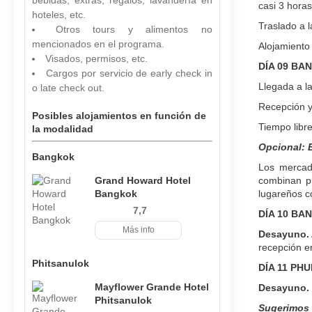
bebidas, extras, regalos, lavandería en
casi 3 horas
hoteles, etc.
Traslado a l
Otros tours y alimentos no
mencionados en el programa.
Alojamiento 
Visados, permisos, etc.
DÍA 09 BA
Cargos por servicio de early check in
Llegada a la
o late check out.
Recepción y 
Posibles alojamientos en función de
Tiempo libre
la modalidad
Opcional: 
Bangkok
Los mercado
Grand Howard Hotel
combinan pr
Bangkok
lugareños co
7,7
DÍA 10 BA
Más info
Desayuno.
recepción en
Phitsanulok
DÍA 11 PH
Mayflower Grande Hotel
Desayuno.
Phitsanulok
Sugerimos 