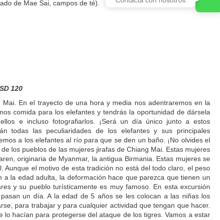
cado de Mae Sai, campos de té).
USD 120
 Mai. En el trayecto de una hora y media nos adentraremos en la
emos comida para los elefantes y tendrás la oportunidad de dársela
los e incluso fotografiarlos. ¡Será un día único junto a estos
n todas las peculiaridades de los elefantes y sus principales
os a los elefantes al río para que se den un baño. ¡No olvides el
 de los pueblos de las mujeres jirafas de Chiang Mai. Estas mujeres
aren, originaria de Myanmar, la antigua Birmania. Estas mujeres se
. Aunque el motivo de esta tradición no está del todo claro, el peso
an a la edad adulta, la deformación hace que parezca que tienen un
ares y su pueblo turísticamente es muy famoso. En esta excursión
pasan un día. A la edad de 5 años se les colocan a las niñas los
arse, para trabajar y para cualquier actividad que tengan que hacer.
ue lo hacían para protegerse del ataque de los tigres. Vamos a estar