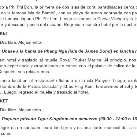
do a Phi Phi Don, la primera de dos islas de coral paradisíacas cerca
l en la famosa isla de Bambú, con su playa de arena adornada con pa
e famosa laguna Phi Phi Lee. Luego visitamos la Cueva Vikinga y la Is
ar y descubrir peces del océano. Regreso a nuestro hotel por la noche
UKET
Día libre. Alojamiento.
Únase a la bahía de Phang Nga (isla de James Bond) en lancha ráp
n hotel y traslado al muelle Royal Phuket Marina. Al principio, nos
na experiencia extraordinaria en canoa con el paisaje de caliza de 
 Después, nos relajaremos
erzo local en el restaurante flotante en la isla Panyee. Luego, ex
l Hombre de la Pistola Dorada” y Khao Ping Kan. Tomaremos el sol y t
i. Luego, regreso al muelle y traslado al hotel.
UKET
Día libre. Alojamiento.
Paquete privado Tiger Kingdom con almuerzo (08:30 - 12:00 o 13
 tigre es un santuario para los tigres y es una parte esencial de la c
í como