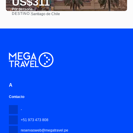
US$311
Por persona
DESTINO:
Santiago de Chile
Ver
A
Contacto
-
+51 973 473 808
reservasweb@megatravel.pe