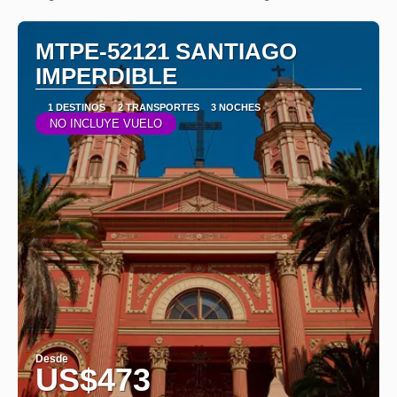
MTPE-52121 SANTIAGO
IMPERDIBLE
1 DESTINOS
2 TRANSPORTES
3 NOCHES
NO INCLUYE VUELO
Desde
US$473