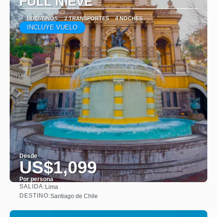
FULL NIEVE
1 DESTINOS
2 TRANSPORTES
4 NOCHES
INCLUYE VUELO
Desde
US$1,099
Por persona
SALIDA:
Lima
Ver
DESTINO:
Santiago de Chile