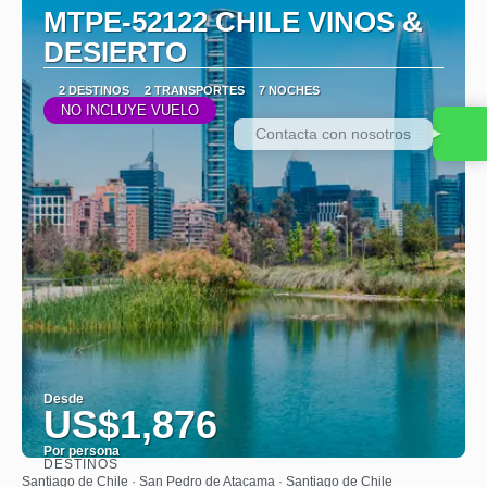
MTPE-52122 CHILE VINOS &
DESIERTO
2 DESTINOS
2 TRANSPORTES
7 NOCHES
NO INCLUYE VUELO
Contacta con nosotros
Desde
US$1,876
Por persona
DESTINOS
Ver
Santiago de Chile · San Pedro de Atacama · Santiago de Chile