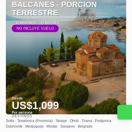
BALCANES - PORCION
TERRESTRE
11 DESTINOS
13 NOCHES
NO INCLUYE VUELO
Desde
US$1,099
Contacta con nosotros
Por persona
DESTINOS
Ver
Sofia · Tesalónica (Provincia) · Skopje · Ohrid · Tirana · Podgorica ·
Dubrovnik · Medjugorje · Mostar · Sarajevo · Belgrado