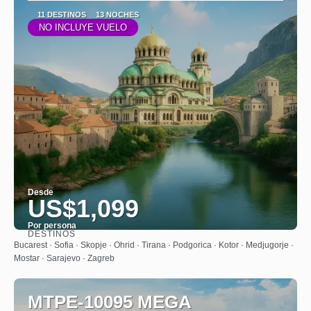
11 DESTINOS
13 NOCHES
NO INCLUYE VUELO
Desde
US$1,099
Por persona
DESTINOS
Ver
Bucarest · Sofia · Skopje · Ohrid · Tirana · Podgorica · Kotor · Medjugorje ·
Mostar · Sarajevo · Zagreb
MTPE-10095 MEGA