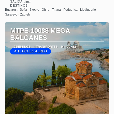
SALIDA:
Lima
Ver
DESTINOS
Bucarest · Sofia · Skopje · Ohrid · Tirana · Podgorica · Medjugorje ·
Sarajevo · Zagreb
MTPE-10088 MEGA
BALCANES
9 DESTINOS
4 TRANSPORTES
14 NOCHES
✈ BLOQUEO AEREO