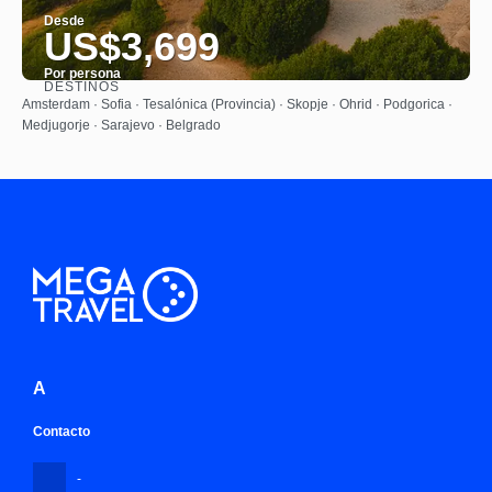
Desde
US$3,699
Por persona
DESTINOS
Ver
Amsterdam · Sofia · Tesalónica (Provincia) · Skopje · Ohrid · Podgorica ·
Medjugorje · Sarajevo · Belgrado
A
Contacto
-