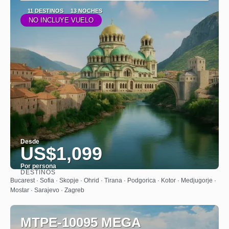
11 DESTINOS
13 NOCHES
NO INCLUYE VUELO
Desde
US$1,099
Por persona
DESTINOS
Ver
Bucarest · Sofia · Skopje · Ohrid · Tirana · Podgorica · Kotor · Medjugorje ·
Mostar · Sarajevo · Zagreb
MTPE-10095 MEGA