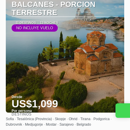
BALCANES - PORCION
TERRESTRE
11 DESTINOS
13 NOCHES
NO INCLUYE VUELO
Desde
US$1,099
Contacta con nosotros
Por persona
DESTINOS
Ver
Sofia · Tesalónica (Provincia) · Skopje · Ohrid · Tirana · Podgorica ·
Dubrovnik · Medjugorje · Mostar · Sarajevo · Belgrado