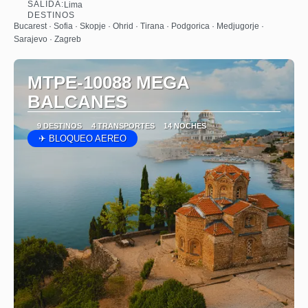
SALIDA:
Lima
Ver
DESTINOS
Bucarest · Sofia · Skopje · Ohrid · Tirana · Podgorica · Medjugorje ·
Sarajevo · Zagreb
MTPE-10088 MEGA
BALCANES
9 DESTINOS
4 TRANSPORTES
14 NOCHES
✈ BLOQUEO AEREO