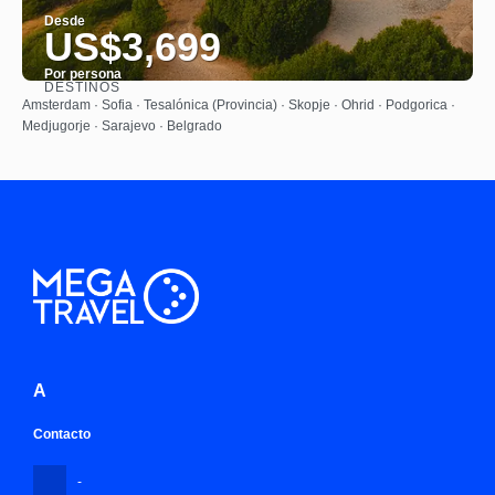
Desde
US$3,699
Por persona
DESTINOS
Ver
Amsterdam · Sofia · Tesalónica (Provincia) · Skopje · Ohrid · Podgorica ·
Medjugorje · Sarajevo · Belgrado
A
Contacto
-