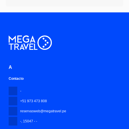
A
Contacto
-
+51 973 473 808
reservasweb@megatravel.pe
-
, 15047 - -