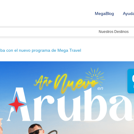
MegaBlog
Ayud
Nuestros Destinos
uba con el nuevo programa de Mega Travel