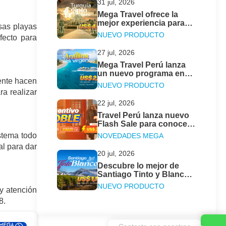
31 jul, 2026
Mega Travel ofrece la
mejor experiencia para
osas playas
descubrir Turquía y
NUEVO PRODUCTO
fecto para
Egipto Clásico este 2026
27 jul, 2026
Mega Travel Perú lanza
un nuevo programa en
gente hacen
crucero para descubrir
NUEVO PRODUCTO
las Antillas & Islas
ra realizar
Vírgenes
22 jul, 2026
Travel Perú lanza nuevo
Flash Sale para conocer
las ciudades más
stema todo
NOVEDADES MEGA
emblemáticas en el Gran
al para dar
Tour de Europa
20 jul, 2026
Descubre lo mejor de
Santiago Tinto y Blanco
con el nuevo programa
NUEVO PRODUCTO
y atención
de Mega Travel Perú
8.