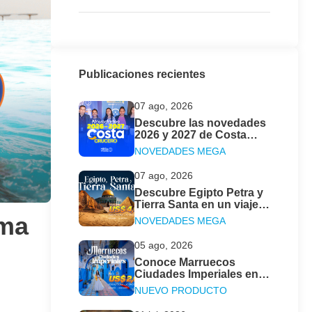
Publicaciones recientes
07 ago, 2026
Descubre las novedades
2026 y 2027 de Costa
Cruceros junto a Mega
NOVEDADES MEGA
Travel Perú
07 ago, 2026
Descubre Egipto Petra y
Tierra Santa en un viaje
fascinante con Mega
ama
NOVEDADES MEGA
Travel
05 ago, 2026
Conoce Marruecos
Ciudades Imperiales en 9
días inolvidables con
NUEVO PRODUCTO
Mega Travel