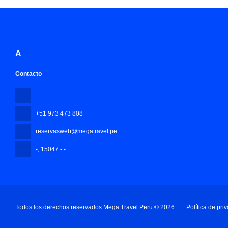
A
Contacto
-
+51 973 473 808
reservasweb@megatravel.pe
-
, 15047 - -
Todos los derechos reservados Mega Travel Peru © 2026
Política de pri