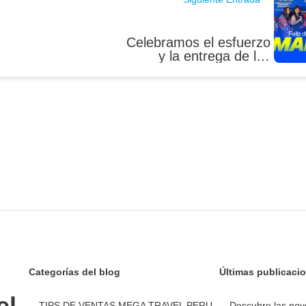
Celebramos el esfuerzo
y la entrega de las
madres que impulsan
Mega Travel
Categorías del blog
Últimas publicaci
el
TIPS DE VENTAS MEGA TRAVEL PERU
Descubre las nov