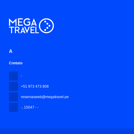
A
Contato
-
+51 973 473 808
reservasweb@megatravel.pe
-
, 15047 - -