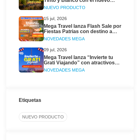
Tinto y Blanco con el nuevo
programa de Mega Travel Perú
NUEVO PRODUCTO
15 jul, 2026
Mega Travel lanza Flash Sale por
Fiestas Patrias con destino a
Iguazú & Río de Janeiro
NOVEDADES MEGA
09 jul, 2026
Mega Travel lanza “Invierte tu
Grati Viajando” con atractivos
descuentos
NOVEDADES MEGA
Etiquetas
NUEVO PRODUCTO