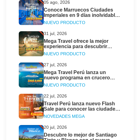
05 ago, 2026
Conoce Marruecos Ciudades
Imperiales en 9 días inolvidables
con Mega Travel
NUEVO PRODUCTO
31 jul, 2026
Mega Travel ofrece la mejor
experiencia para descubrir
Turquía y Egipto Clásico este
NUEVO PRODUCTO
2026
27 jul, 2026
Mega Travel Perú lanza un
nuevo programa en crucero
para descubrir las Antillas &
NUEVO PRODUCTO
Islas Vírgenes
22 jul, 2026
Travel Perú lanza nuevo Flash
Sale para conocer las ciudades
más emblemáticas en el Gran
NOVEDADES MEGA
Tour de Europa
20 jul, 2026
Descubre lo mejor de Santiago