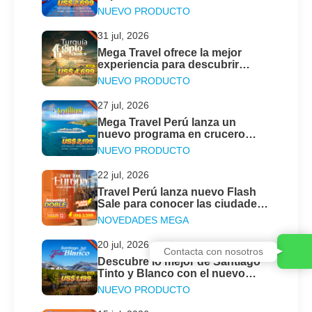
con Mega Travel
NUEVO PRODUCTO
31 jul, 2026
Mega Travel ofrece la mejor
experiencia para descubrir
Turquía y Egipto Clásico este
NUEVO PRODUCTO
2026
27 jul, 2026
Mega Travel Perú lanza un
nuevo programa en crucero
para descubrir las Antillas &
NUEVO PRODUCTO
Islas Vírgenes
22 jul, 2026
Travel Perú lanza nuevo Flash
Sale para conocer las ciudades
más emblemáticas en el Gran
NOVEDADES MEGA
Tour de Europa
20 jul, 2026
Contacta con nosotros
Descubre lo mejor de Santiago
Tinto y Blanco con el nuevo
programa de Mega Travel Perú
NUEVO PRODUCTO