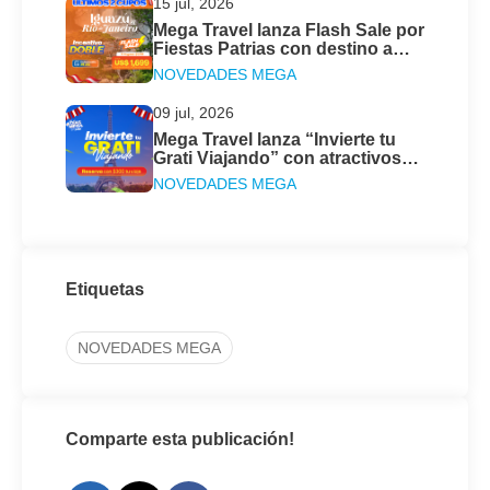
15 jul, 2026
Mega Travel lanza Flash Sale por
Fiestas Patrias con destino a
Iguazú & Río de Janeiro
NOVEDADES MEGA
09 jul, 2026
Mega Travel lanza “Invierte tu
Grati Viajando” con atractivos
descuentos
NOVEDADES MEGA
Etiquetas
NOVEDADES MEGA
Comparte esta publicación!