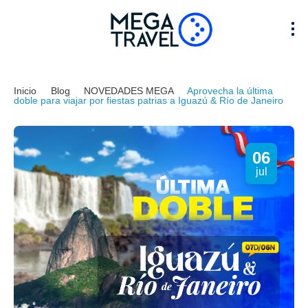
Inicio
Blog
NOVEDADES MEGA
Aprovecha la última
doble para viajar por fiestas patrias a Iguazú & Río de Janeiro
06
jul