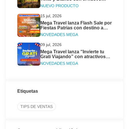
programa de Mega Travel Perú
NUEVO PRODUCTO
15 jul, 2026
Mega Travel lanza Flash Sale por
Fiestas Patrias con destino a
Iguazú & Río de Janeiro
NOVEDADES MEGA
09 jul, 2026
Mega Travel lanza “Invierte tu
Grati Viajando” con atractivos
descuentos
NOVEDADES MEGA
Etiquetas
TIPS DE VENTAS