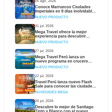
05 ago, 2026
Conoce Marruecos Ciudades
Imperiales en 9 días inolvidables
con Mega Travel
NUEVO PRODUCTO
31 jul, 2026
Mega Travel ofrece la mejor
experiencia para descubrir
Turquía y Egipto Clásico este
NUEVO PRODUCTO
2026
27 jul, 2026
Mega Travel Perú lanza un
nuevo programa en crucero
para descubrir las Antillas &
NUEVO PRODUCTO
Islas Vírgenes
22 jul, 2026
Travel Perú lanza nuevo Flash
Sale para conocer las ciudades
más emblemáticas en el Gran
NOVEDADES MEGA
Tour de Europa
20 jul, 2026
Descubre lo mejor de Santiago
Tinto y Blanco con el nuevo