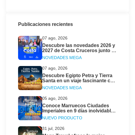
Publicaciones recientes
07 ago, 2026
Descubre las novedades 2026 y
2027 de Costa Cruceros junto a
Mega Travel Perú
NOVEDADES MEGA
07 ago, 2026
Descubre Egipto Petra y Tierra
Santa en un viaje fascinante con
Mega Travel
NOVEDADES MEGA
05 ago, 2026
Conoce Marruecos Ciudades
Imperiales en 9 días inolvidables
con Mega Travel
NUEVO PRODUCTO
31 jul, 2026