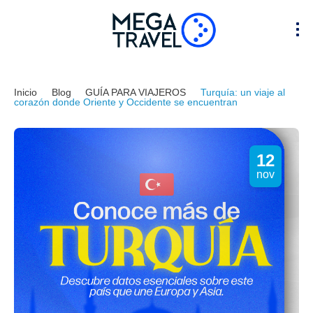
Inicio
Blog
GUÍA PARA VIAJEROS
Turquía: un viaje al
corazón donde Oriente y Occidente se encuentran
12
nov