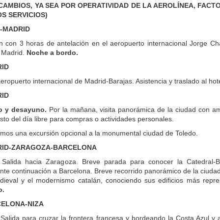
CAMBIOS, YA SEA POR OPERATIVIDAD DE LA AEROLÍNEA, FAC
S SERVICIOS)
 -MADRID
n con 3 horas de antelación en el aeropuerto internacional Jorge Ch
a Madrid.
Noche a bordo.
RID
eropuerto internacional de Madrid-Barajas. Asistencia y traslado al hot
RID
o y desayuno.
Por la mañana, visita panorámica de la ciudad con am
esto del día libre para compras o actividades personales.
s una excursión opcional a la monumental ciudad de Toledo.
DRID-ZARAGOZA-BARCELONA
Salida hacia Zaragoza. Breve parada para conocer la Catedral-Ba
nte continuación a Barcelona. Breve recorrido panorámico de la ciudad
dieval y el modernismo catalán, conociendo sus edificios más repres
o.
CELONA-NIZA
.
Salida para cruzar la frontera francesa y bordeando la Costa Azul y