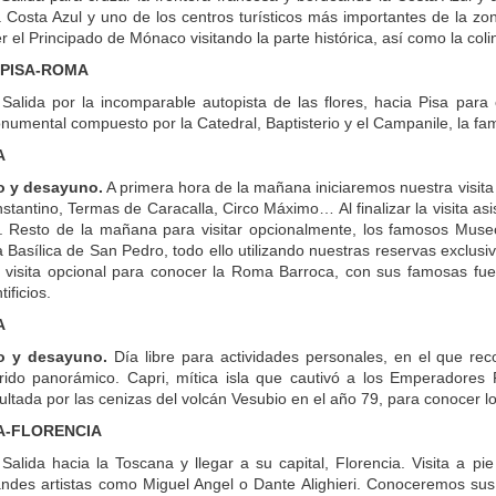
a Costa Azul y uno de los centros turísticos más importantes de la zon
r el Principado de Mónaco visitando la parte histórica, así como la co
A-PISA-ROMA
.
Salida por la incomparable autopista de las flores, hacia Pisa par
numental compuesto por la Catedral, Baptisterio y el Campanile, la f
A
o y desayuno.
A primera hora de la mañana iniciaremos nuestra visita
stantino, Termas de Caracalla, Circo Máximo… Al finalizar la visita a
). Resto de la mañana para visitar opcionalmente, los famosos Museos
la Basílica de San Pedro, todo ello utilizando nuestras reservas exclusi
a visita opcional para conocer la Roma Barroca, con sus famosas fue
ificios.
A
o y desayuno.
Día libre para actividades personales, en el que re
rido panorámico. Capri, mítica isla que cautivó a los Emperadores
ltada por las cenizas del volcán Vesubio en el año 79, para conocer l
A-FLORENCIA
Salida hacia la Toscana y llegar a su capital, Florencia. Visita a pi
ndes artistas como Miguel Angel o Dante Alighieri. Conoceremos sus 