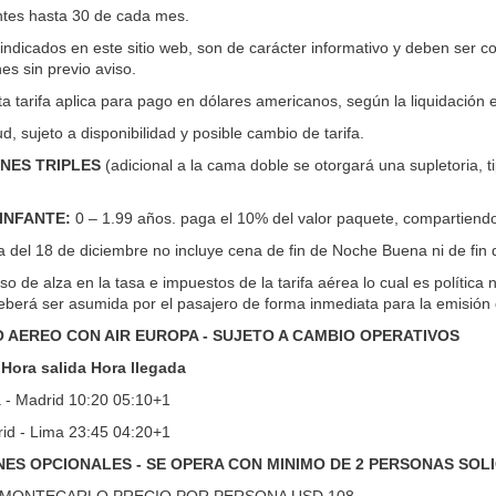
entes hasta 30 de cada mes.
indicados en este sitio web, son de carácter informativo y deben ser c
es sin previo aviso.
ta tarifa aplica para pago en dólares americanos, según la liquidación 
tud, sujeto a disponibilidad y posible cambio de tarifa.
NES TRIPLES
(adicional a la cama doble se otorgará una supletoria, t
 INFANTE:
0 – 1.99 años. paga el 10% del valor paquete, compartiendo
da del 18 de diciembre no incluye cena de fin de Noche Buena ni de fin 
o de alza en la tasa e impuestos de la tarifa aérea lo cual es política 
deberá ser asumida por el pasajero de forma inmediata para la emisión 
O AEREO CON AIR EUROPA - SUJETO A CAMBIO OPERATIVOS
Hora salida Hora llegada
- Madrid 10:20 05:10+1
d - Lima 23:45 04:20+1
ES OPCIONALES - SE OPERA CON MINIMO DE 2 PERSONAS SOLIC