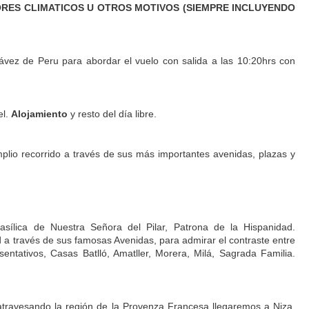
TORES CLIMATICOS U OTROS MOTIVOS (SIEMPRE INCLUYENDO
ávez de Peru para abordar el vuelo con salida a las 10:20hrs con
el.
Alojamiento
y resto del día libre.
plio recorrido a través de sus más importantes avenidas, plazas y
sílica de Nuestra Señora del Pilar, Patrona de la Hispanidad.
 a través de sus famosas Avenidas, para admirar el contraste entre
entativos, Casas Batlló, Amatller, Morera, Milá, Sagrada Familia.
 atravesando la región de la Provenza Francesa llegaremos a Niza,