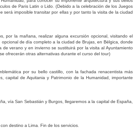
la Humanidad, para conocer su imponente arquitectura y sus bellos
culos de Paris Latin o Lido. (Debido a la celebración de los Juegos
 será imposible transitar por ellas y por tanto la visita de la ciudad
 por la mañana, realizar alguna excursión opcional, visitando el
n opcional de día completo a la ciudad de Brujas, en Bélgica, donde
de verano y en invierno se sustituirá por la visita al Ayuntamiento
 ofrecerán otras alternativas durante el curso del tour)
emblemática por su bello castillo, con la fachada renacentista más
eos, capital de Aquitania y Patrimonio de la Humanidad, importante
ña, vía San Sebastián y Burgos, llegaremos a la capital de España,
con destino a Lima. Fin de los servicios.