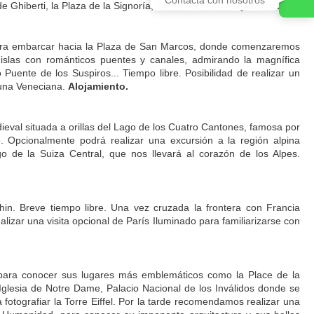
de Ghiberti, la Plaza de la Signoría, Ponte Vecchio.
Alojamiento.
 para embarcar hacia la Plaza de San Marcos, donde comenzaremos
 islas con románticos puentes y canales, admirando la magnífica
uente de los Suspiros... Tiempo libre. Posibilidad de realizar un
guna Veneciana.
Alojamiento.
dieval situada a orillas del Lago de los Cuatro Cantones, famosa por
 Opcionalmente podrá realizar una excursión a la región alpina
o de la Suiza Central, que nos llevará al corazón de los Alpes.
 Rhin. Breve tiempo libre. Una vez cruzada la frontera con Francia
lizar una visita opcional de París Iluminado para familiarizarse con
para conocer sus lugares más emblemáticos como la Place de la
Iglesia de Notre Dame, Palacio Nacional de los Inválidos donde se
tografiar la Torre Eiffel. Por la tarde recomendamos realizar una