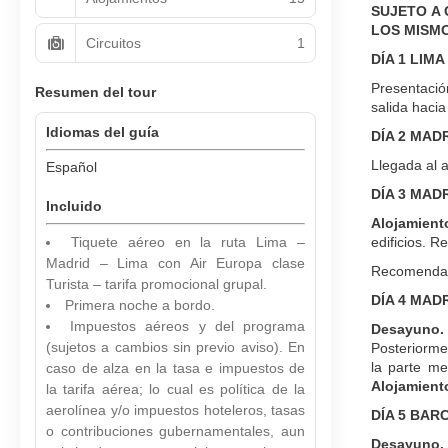
SUJETO A 
LOS MISMO
Circuitos
1
DÍA 1 LIMA
Presentació
Resumen del tour
salida haci
Idiomas del guía
DÍA 2 MAD
Llegada al a
Español
DÍA 3 MAD
Incluido
Alojamient
Tiquete aéreo en la ruta Lima –
edificios. R
Madrid – Lima con Air Europa clase
Recomendamo
Turista – tarifa promocional grupal.
DÍA 4 MA
Primera noche a bordo.
Impuestos aéreos y del programa
Desayuno.
(sujetos a cambios sin previo aviso). En
Posteriorme
la parte me
caso de alza en la tasa e impuestos de
Alojamient
la tarifa aérea; lo cual es política de la
aerolínea y/o impuestos hoteleros, tasas
DÍA 5 BAR
o contribuciones gubernamentales, aun
Desayuno