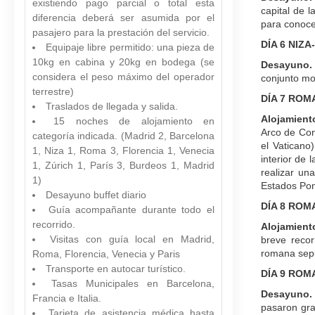
existiendo pago parcial o total esta
capital de l
diferencia deberá ser asumida por el
para conoce
pasajero para la prestación del servicio.
DÍA 6 NIZ
Equipaje libre permitido: una pieza de
10kg en cabina y 20kg en bodega (se
Desayuno
considera el peso máximo del operador
conjunto mo
terrestre)
DÍA 7 ROM
Traslados de llegada y salida.
Alojamient
15 noches de alojamiento en
Arco de Con
categoría indicada. (Madrid 2, Barcelona
el Vaticano
1, Niza 1, Roma 3, Florencia 1, Venecia
interior de 
1, Zúrich 1, París 3, Burdeos 1, Madrid
realizar un
1)
Estados Pont
Desayuno buffet diario
DÍA 8 ROM
Guía acompañante durante todo el
recorrido.
Alojamient
Visitas con guía local en Madrid,
breve recor
romana sepu
Roma, Florencia, Venecia y Paris
Transporte en autocar turístico.
DÍA 9 ROM
Tasas Municipales en Barcelona,
Desayuno.
Francia e Italia.
pasaron gra
Tarjeta de asistencia médica hasta