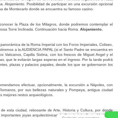
a. Alojamiento. Posibilidad de participar en una excursión opcional
lina de Montecarlo donde se encuentra su famoso casino.
a conocer la Plaza de los Milagros, donde podremos contemplar el
amosa Torre Inclinada. Continuación hacia Roma.
Alojamiento.
 panorámica de la Roma Imperial con los Foros Imperiales, Coliseo,
sistiremos a la AUDIENCIA PAPAL (si el Santo Padre se encuentra en
 Vaticanos, Capilla Sixtina, con los frescos de Miguel Angel y el
vas, que le evitarán largas esperas en el ingreso. Por la tarde podrá
ntes, plazas y palacios papales, desde los que se gobernaron los
comendamos efectuar, opcionalmente, la excursión a Nápoles, con
 Romanos, por sus bellezas naturales y Pompeya, antigua ciudad
os mejores restos arqueológicos.
e de esta ciudad, rebosante de Arte, Historia y Cultura, por donde
importantes joyas arquitectónicas: la Catedral de Santa María dei
Contacta con nosotros