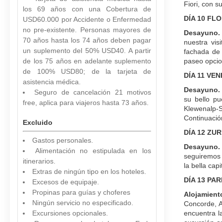
Fiori, con s
los 69 años con una Cobertura de
DÍA 10 FL
USD60.000 por Accidente o Enfermedad
no pre-existente. Personas mayores de
Desayuno
70 años hasta los 74 años deben pagar
nuestra vis
un suplemento del 50% USD40. A partir
fachada de 
de los 75 años en adelante suplemento
paseo opcio
de 100% USD80; de la tarjeta de
DÍA 11 VE
asistencia médica.
Desayuno.
Seguro de cancelación 21 motivos
su bello pu
free, aplica para viajeros hasta 73 años.
Klewenalp-S
Continuación
Excluido
DÍA 12 ZU
Gastos personales.
Desayuno.
Alimentación no estipulada en los
seguiremos n
itinerarios.
la bella capi
Extras de ningún tipo en los hoteles.
DÍA 13 PAR
Excesos de equipaje.
Propinas para guías y choferes
Alojamient
Ningún servicio no especificado.
Concorde, A
Excursiones opcionales.
encuentra l