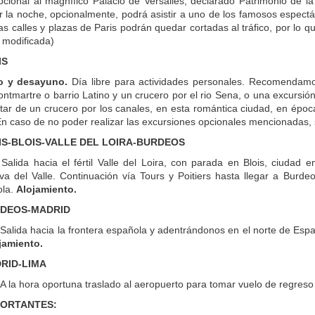
pcional al magnífico Palacio de Versalles, declarado Patrimonio de 
or la noche, opcionalmente, podrá asistir a uno de los famosos espectá
as calles y plazas de Paris podrán quedar cortadas al tráfico, por lo que
 modificada)
IS
o y desayuno.
Día libre para actividades personales. Recomendamos,
ontmartre o barrio Latino y un crucero por el rio Sena, o una excursió
tar de un crucero por los canales, en esta romántica ciudad, en época 
n caso de no poder realizar las excursiones opcionales mencionadas, se
RIS-BLOIS-VALLE DEL LOIRA-BURDEOS
Salida hacia el fértil Valle del Loira, con parada en Blois, ciudad 
iva del Valle. Continuación vía Tours y Poitiers hasta llegar a Burd
ola.
Alojamiento.
RDEOS-MADRID
Salida hacia la frontera española y adentrándonos en el norte de Espa
jamiento.
DRID-LIMA
A la hora oportuna traslado al aeropuerto para tomar vuelo de regreso 
PORTANTES: