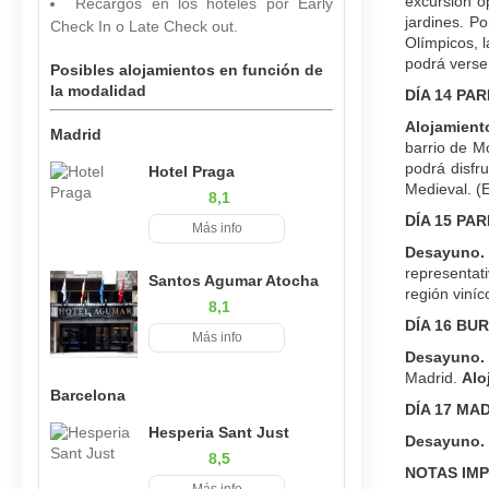
excursión o
Recargos en los hoteles por Early
jardines. P
Check In o Late Check out.
Olímpicos, l
podrá verse
Posibles alojamientos en función de
la modalidad
DÍA 14 PAR
Alojamient
Madrid
barrio de M
podrá disfru
Hotel Praga
Medieval. (E
8,1
DÍA 15 PA
Más info
Desayuno.
representat
Santos Agumar Atocha
región viníc
8,1
DÍA 16 BU
Más info
Desayuno.
Madrid.
Alo
Barcelona
DÍA 17 MA
Hesperia Sant Just
Desayuno.
8,5
NOTAS IM