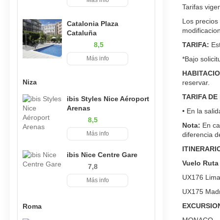
Más info
Tarifas vig
Los precios 
Catalonia Plaza
modificacion
Cataluña
8,5
TARIFA:
Es
Más info
*Bajo solici
HABITACIO
Niza
reservar.
TARIFA DE
ibis Styles Nice Aéroport
Arenas
• En la sali
8,5
Nota:
En cas
Más info
diferencia 
ITINERARI
ibis Nice Centre Gare
Vuelo Ruta 
7,8
UX176 Lima 
Más info
UX175 Madri
EXCURSION
Roma