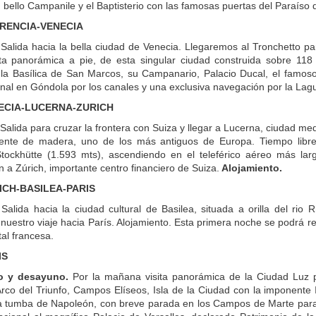
u bello Campanile y el Baptisterio con las famosas puertas del Paraíso 
ORENCIA-VENECIA
.
Salida hacia la bella ciudad de Venecia. Llegaremos al Tronchetto
ita panorámica a pie, de esta singular ciudad construida sobre 118
la Basílica de San Marcos, su Campanario, Palacio Ducal, el famoso P
nal en Góndola por los canales y una exclusiva navegación por la La
NECIA-LUCERNA-ZURICH
Salida para cruzar la frontera con Suiza y llegar a Lucerna, ciudad me
ente de madera, uno de los más antiguos de Europa. Tiempo libre.
tockhütte (1.593 mts), ascendiendo en el teleférico aéreo más larg
 a Zúrich, importante centro financiero de Suiza.
Alojamiento.
RICH-BASILEA-PARIS
Salida hacia la ciudad cultural de Basilea, situada a orilla del rio
uestro viaje hacia París. Alojamiento. Esta primera noche se podrá rea
tal francesa.
IS
o y desayuno.
Por la mañana visita panorámica de la Ciudad Luz 
rco del Triunfo, Campos Elíseos, Isla de la Ciudad con la imponente 
a tumba de Napoleón, con breve parada en los Campos de Marte para fo