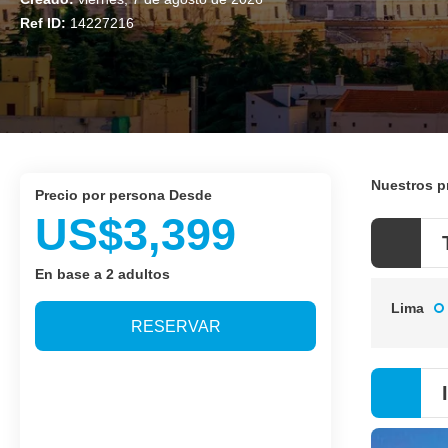
Ref ID:
14227216
Nuestros 
precio por persona Desde
US$3,399
En base a 2 adultos
Lima
RESERVAR