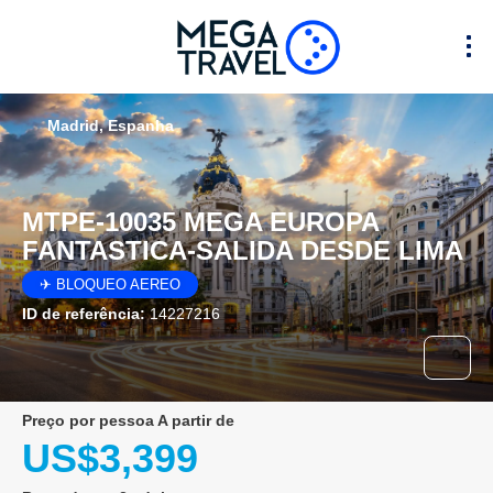
Madrid, Espanha
MTPE-10035 MEGA EUROPA
FANTASTICA-SALIDA DESDE LIMA
✈ BLOQUEO AEREO
ID de referência:
14227216
preço por pessoa A partir de
US$3,399