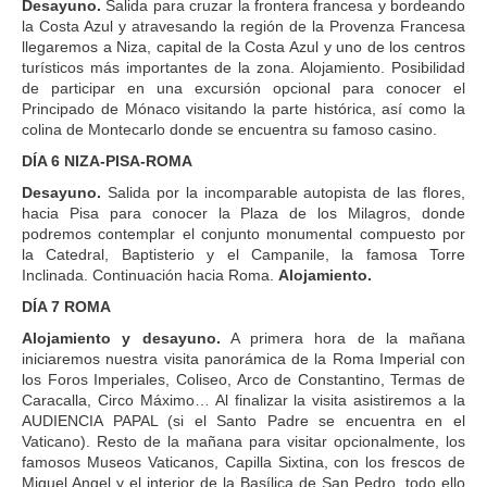
Desayuno.
Salida para cruzar la frontera francesa y bordeando
la Costa Azul y atravesando la región de la Provenza Francesa
llegaremos a Niza, capital de la Costa Azul y uno de los centros
turísticos más importantes de la zona. Alojamiento. Posibilidad
de participar en una excursión opcional para conocer el
Principado de Mónaco visitando la parte histórica, así como la
colina de Montecarlo donde se encuentra su famoso casino.
DÍA 6 NIZA-PISA-ROMA
Desayuno.
Salida por la incomparable autopista de las flores,
hacia Pisa para conocer la Plaza de los Milagros, donde
podremos contemplar el conjunto monumental compuesto por
la Catedral, Baptisterio y el Campanile, la famosa Torre
Inclinada. Continuación hacia Roma.
Alojamiento.
DÍA 7 ROMA
Alojamiento y desayuno.
A primera hora de la mañana
iniciaremos nuestra visita panorámica de la Roma Imperial con
los Foros Imperiales, Coliseo, Arco de Constantino, Termas de
Caracalla, Circo Máximo… Al finalizar la visita asistiremos a la
AUDIENCIA PAPAL (si el Santo Padre se encuentra en el
Vaticano). Resto de la mañana para visitar opcionalmente, los
famosos Museos Vaticanos, Capilla Sixtina, con los frescos de
Miguel Angel y el interior de la Basílica de San Pedro, todo ello