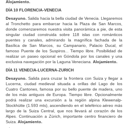
Alojamiento.
DÍA 10 FLORENCIA-VENECIA
Desayuno.
Salida hacia la bella ciudad de Venecia. Llegaremos
al Tronchetto para embarcar hacia la Plaza de San Marcos,
donde comenzaremos nuestra visita panorámica a pie, de esta
singular ciudad construida sobre 118 islas con románticos
puentes y canales, admirando la magnífica fachada de la
Basílica de San Marcos, su Campanario, Palacio Ducal, el
famoso Puente de los Suspiros... Tiempo libre. Posibilidad de
realizar un paseo opcional en Góndola por los canales y una
exclusiva navegación por la Laguna Veneciana.
Alojamiento.
DÍA 11 VENECIA-LUCERNA-ZURICH
Desayuno.
Salida para cruzar la frontera con Suiza y llegar a
Lucerna, ciudad medieval situada a orillas del Lago de los
Cuatro Cantones, famosa por su bello puente de madera, uno
de los más antiguos de Europa. Tiempo libre. Opcionalmente
podrá realizar una excursión a la región alpina Klewenalp-
Stockhütte (1.593 mts), ascendiendo en el teleférico aéreo más
largo de la Suiza Central, que nos llevará al corazón de los
Alpes. Continuación a Zúrich, importante centro financiero de
Suiza.
Alojamiento.