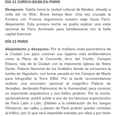
DÍA 12 ZURICH-BASILEA-PARIS
Desayuno.
Salida hacia la ciudad cultural de Basilea, situada a
orilla del rio Rhin. Breve tiempo libre. Una vez cruzada la
frontera con Francia seguiremos nuestro viaje hacia París.
Alojamiento. Esta primera noche se podrá realizar una visita
opcional de París Iluminado para familiarizarse con la bella
capital francesa.
DÍA 13 PARIS
Alojamiento y desayuno.
Por la mañana visita panorámica de
la Ciudad Luz para conocer sus lugares más emblemáticos
como la Place de la Concorde, Arco del Triunfo, Campos
Elíseos, Isla de la Ciudad con la imponente Iglesia de Notre
Dame, Palacio Nacional de los Inválidos donde se encuentra la
tumba de Napoleón, con breve parada en los Campos de Marte
para fotografiar la Torre Eiffel. Por la tarde recomendamos
realizar una excursión opcional al magnífico Palacio de
Versalles, declarado Patrimonio de la Humanidad, para conocer
su imponente arquitectura y sus bellos jardines. Por la noche,
opcionalmente, podrá asistir a uno de los famosos espectáculos
de Paris Latin o Lido. (Debido a la celebración de los Juegos
Olímpicos, las calles y plazas de Paris podrán quedar cortadas
al tráfico, por lo que será imposible transitar por ellas y por tanto