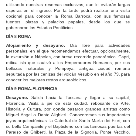
utilizando nuestras reservas exclusivas, que le evitarán largas
esperas en el ingreso. Por la tarde podrá realizar una visita
opcional para conocer la Roma Barroca, con sus famosas
fuentes, plazas y palacios papales, desde los que se
gobernaron los Estados Pontificios.
DÍA 8 ROMA
Alojamiento y desayuno.
Día libre para actividades
personales, en el que recomendamos efectuar, opcionalmente,
la excursión a Nápoles, con breve recorrido panorámico. Capri,
mítica isla que cautivó a los Emperadores Romanos, por sus
bellezas naturales y Pompeya, antigua ciudad romana
sepultada por las cenizas del volcán Vesubio en el año 79, para
conocer los mejores restos arqueológicos.
DÍA 9 ROMA-FLORENCIA
Desayuno.
Salida hacia la Toscana y llegar a su capital,
Florencia. Visita a pie de esta ciudad, rebosante de Arte,
Historia y Cultura, por donde pasaron grandes artistas como
Miguel Angel o Dante Alighieri. Conoceremos sus importantes
joyas arquitectónicas: la Catedral de Santa María dei Fiori, con
su bello Campanile y el Baptisterio con las famosas puertas del
Paraíso de Ghiberti, la Plaza de la Signoría, Ponte Vecchio.