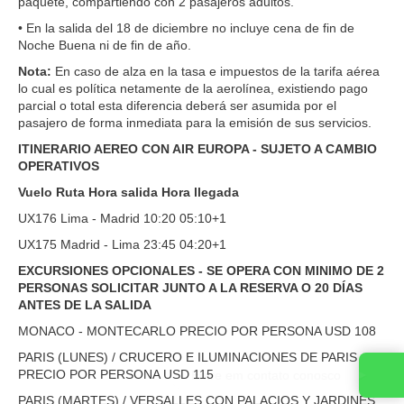
paquete, compartiendo con 2 pasajeros adultos.
• En la salida del 18 de diciembre no incluye cena de fin de
Noche Buena ni de fin de año.
Nota:
En caso de alza en la tasa e impuestos de la tarifa aérea
lo cual es política netamente de la aerolínea, existiendo pago
parcial o total esta diferencia deberá ser asumida por el
pasajero de forma inmediata para la emisión de sus servicios.
ITINERARIO AEREO CON AIR EUROPA - SUJETO A CAMBIO
OPERATIVOS
Vuelo Ruta Hora salida Hora llegada
UX176 Lima - Madrid 10:20 05:10+1
UX175 Madrid - Lima 23:45 04:20+1
EXCURSIONES OPCIONALES - SE OPERA CON MINIMO DE 2
PERSONAS SOLICITAR JUNTO A LA RESERVA O 20 DÍAS
ANTES DE LA SALIDA
MONACO - MONTECARLO PRECIO POR PERSONA USD 108
PARIS (LUNES) / CRUCERO E ILUMINACIONES DE PARIS
PRECIO POR PERSONA USD 115
PARIS (MARTES) / VERSALLES CON PALACIOS Y JARDINES