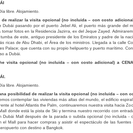
ÁI
a libre. Alojamiento.
d de realizar la visita opcional (no incluida – con costo adi
 Dubái pasando por el puerto Jebel Ali, el puerto más grande del mu
 tomar fotos en la Residencia Jazirra, ex del Jeque Zayed. Admirare
 tumba de este, antiguo presidente de los Emiratos y padre de la na
ás ricas de Abu Dhabi, el Área de los ministros. Llegada a la calle
tes Palace; que cuenta con su propio helipuerto y puerto marítimo. Con
so a Dubái.
che visita opcional (no incluida – con costo adicional) a
.
ÁI.
a libre. Alojamiento.
ana posibilidad de realizar la visita opcional (no incluida – co
mos contemplar las viviendas más altas del mundo, el edificio espir
frente al hotel Atlantis the Palm, continuaremos nuestra visita hacia 
Mall donde está la pista de Ski y termina nuestro recorrido con entrad
 Dubái Mall después de la parada o subida opcional (no incluida - 
 el Mall para hacer compras y asistir el espectáculo de las fuentes
 aeropuerto con destino a Bangkok.