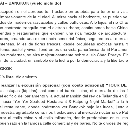
ÁI – BANGKOK (vuelo incluido)
ecepción en el aeropuerto. Traslado en autobús para tener una vist
 impresionante de la ciudad. Al mirar hacia el horizonte, se pueden ve
os de modernos rascacielos y calles bulliciosas. A lo lejos, el río Cha
un contraste tranquilo con el ajetreo urbano; continuamos hacia Chin
 tiendas y restaurantes que exhiben una rica mezcla de arquitectur
flores, creando una experiencia sensorial única; seguiremos al mercad
intensas. Miles de flores frescas, desde orquídeas exóticas hasta
tonos pastel y vivos. Tendremos una vista panorámica de El Parlamento 
cias modernas, se alza majestuosamente sobre el río Chao Phraya. F
n de la ciudad, un símbolo de la lucha por la democracia y la libertad e
NGKOK
a libre. Alojamiento.
realizar la excursión opcional (con costo adicional) “TOUR 
as estupas (lápidas), así como el barrio chino, el mercado de las f
 el edificio del parlamento y la actual mansión del rey de Tailandia en Ba
a hacia "Yor Yor Seafood Restaurant & Patpong Night Market" a la 
l restaurante, donde podremos ver Bangkok bajo las luces, junto 
nuestra agradable cena, nos trasladamos al mercado nocturno de Pa
ar al estilo chino y al estilo tailandés, donde predominan en su may
uen rato en la famosa calle comercial y de bares. No te olvides de re