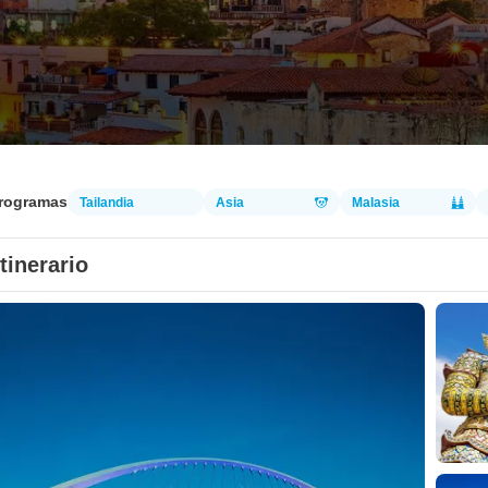
programas
Tailandia
Asia
Malasia
Itinerario