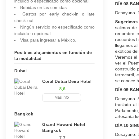
incluido o especificado como opcional.
DÍA 08 BA
Bebidas en las comidas.
Desayuno. Dí
Gastos por early check-in o late
check-out.
Sugerimos
Ningún servicio no especificado como
salimos de
incluido u opcional.
renombre m
recuerdos h
Visa para ingresar a México.
llegamos al
exóticos de
Posibles alojamientos en función de
Veremos el 
la modalidad
ver el Puent
construido 
Dubai
ferrocarril,
se conoce ho
Coral Dubai Deira Hotel
8,6
DÍA 09 BAN
Más info
Desayuno. A
traslado al
Parlamento,
Bangkok
artesanía lo
Grand Howard Hotel
DÍA 10 SI
Bangkok
Desayuno. Dí
7,7