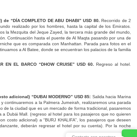
cional) de “DÍA COMPLETO DE ABU DHABI” USD 80.
Recorrido de 2
ndo realizado por los hombres, hasta la capital de los Emiratos.
mos la Mezquita del Jeque Zayed, la tercera más grande del mundo,
ción. Continuación hasta el puente de Al Maqta pasando por una de
 Corniche que es comparada con Manhattan. Parada para fotos en el
tinuamos a Al Batee, donde se encuentran los palacios de la familia
 CENAR EN EL BARCO “DHOW CRUISE” USD 60.
Regreso al hotel.
n costo adicional) “DUBAI MODERNO” USD 85:
Salida hacia Marina
al y continuaremos a la Palmera Jumeirah, realizaremos una parada
Zoco de la ciudad que es un mercado de forma tradicional, pasaremos
a a Dubái Mall. (regreso al hotel para los pasajeros que no quieren
con costo adicional) a “BURJ KHALIFA”, los pasajeros que deseen
 danzante, deberán regresar el hotel por su cuenta). Por la noche