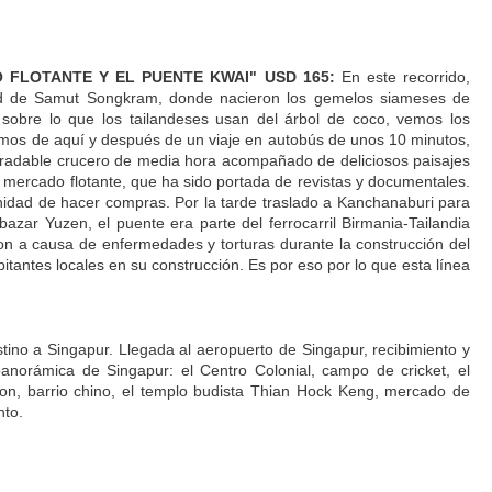
CADO FLOTANTE Y EL PUENTE KWAI" USD 165:
En este recorrido,
ad de Samut Songkram, donde nacieron los gemelos siameses de
sobre lo que los tailandeses usan del árbol de coco, vemos los
timos de aquí y después de un viaje en autobús de unos 10 minutos,
agradable crucero de media hora acompañado de deliciosos paisajes
 mercado flotante, que ha sido portada de revistas y documentales.
nidad de hacer compras. Por la tarde traslado a Kanchanaburi para
bazar Yuzen, el puente era parte del ferrocarril Birmania-Tailandia
on a causa de enfermedades y torturas durante la construcción del
abitantes locales en su construcción. Es por eso por lo que esta línea
tino a Singapur. Llegada al aeropuerto de Singapur, recibimiento y
 panorámica de Singapur: el Centro Colonial, campo de cricket, el
lion, barrio chino, el templo budista Thian Hock Keng, mercado de
nto.