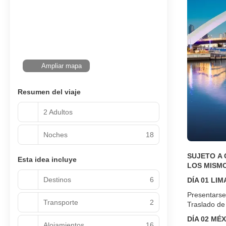
Ampliar mapa
Resumen del viaje
2 Adultos
Noches
18
SUJETO A 
Esta idea incluye
LOS MISMO
Destinos
6
DÍA 01 LIM
Presentarse
Transporte
2
Traslado de 
DÍA 02 MÉX
Alojamientos
16