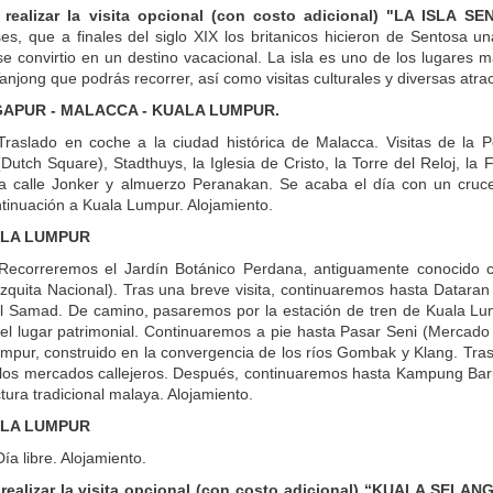
 realizar la visita opcional (con costo adicional) "LA ISLA 
es, que a finales del siglo XIX los britanicos hicieron de Sentosa u
se convirtio en un destino vacacional. La isla es uno de los lugares 
njong que podrás recorrer, así como visitas culturales y diversas atra
NGAPUR - MALACCA - KUALA LUMPUR.
raslado en coche a la ciudad histórica de Malacca. Visitas de la Po
Dutch Square), Stadthuys, la Iglesia de Cristo, la Torre del Reloj, l
a calle Jonker y almuerzo Peranakan. Se acaba el día con un cruce
tinuación a Kuala Lumpur. Alojamiento.
ALA LUMPUR
Recorreremos el Jardín Botánico Perdana, antiguamente conocido 
quita Nacional). Tras una breve visita, continuaremos hasta Dataran M
l Samad. De camino, pasaremos por la estación de tren de Kuala Lump
 el lugar patrimonial. Continuaremos a pie hasta Pasar Seni (Mercado
mpur, construido en la convergencia de los ríos Gombak y Klang. Tr
 los mercados callejeros. Después, continuaremos hasta Kampung Baru,
tura tradicional malaya. Alojamiento.
ALA LUMPUR
a libre. Alojamiento.
 realizar la visita opcional (con costo adicional) “KUALA SELA