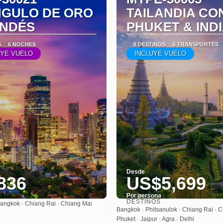
NGULO DE ORO
TAILANDIA CO
ANDÉS
PHUKET & IND
S
6 NOCHES
8 DESTINOS
6 TRANSPORTES
UYE VUELO
INCLUYE VUELO
Desde
836
US$5,699
Por persona
DESTINOS
angkok · Chiang Rai · Chiang Mai
Ver
Ver
Bangkok · Phitsanulok · Chiang Rai · C
Phuket · Jaipur · Agra · Delhi