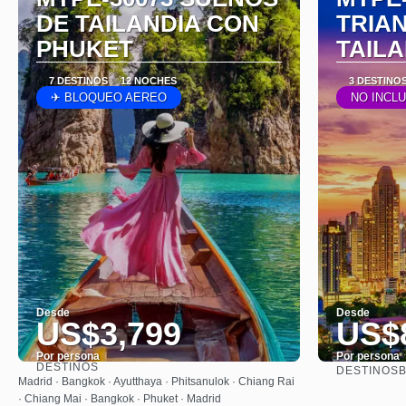
DE TAILANDIA CON
TRIA
PHUKET
TAIL
7 DESTINOS
12 NOCHES
3 DESTINO
✈ BLOQUEO AEREO
NO INCL
Desde
Desde
US$3,799
US$
Por persona
Por persona
DESTINOS
DESTINOS
B
Ver
Madrid · Bangkok · Ayutthaya · Phitsanulok · Chiang Rai
· Chiang Mai · Bangkok · Phuket · Madrid