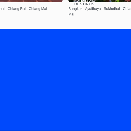
Por persona
DESTINOS
Ver
Ver
hai · Chiang Rai · Chiang Mai
Bangkok · Ayutthaya · Sukhothai · Chia
Mai