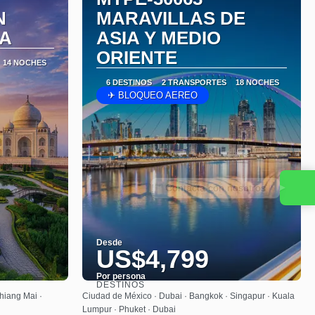
N
MARAVILLAS DE
IA
ASIA Y MEDIO
ORIENTE
14 NOCHES
6 DESTINOS
2 TRANSPORTES
18 NOCHES
✈ BLOQUEO AEREO
Contacta con nosotros
Desde
US$4,799
Por persona
DESTINOS
Ver
hiang Mai ·
Ciudad de México · Dubai · Bangkok · Singapur · Kuala
Lumpur · Phuket · Dubai