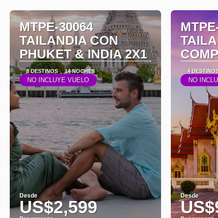
MTPE-30064
MTPE-
TAILANDIA CON
TAILA
PHUKET & INDIA 2X1
COMP
8 DESTINOS
14 NOCHES
4 DESTINO
NO INCLUYE VUELO
NO INCL
Desde
Desde
US$2,599
US$