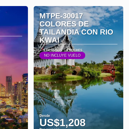
MTPE-30017
COLORES DE
TAILANDIA CON RIO
KWAI
6 DESTINOS
9 NOCHES
NO INCLUYE VUELO
Desde
US$1,208