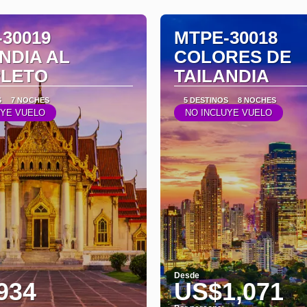
30019
MTPE-30018
NDIA AL
COLORES DE
LETO
TAILANDIA
S
7 NOCHES
5 DESTINOS
8 NOCHES
UYE VUELO
NO INCLUYE VUELO
Desde
934
US$1,071