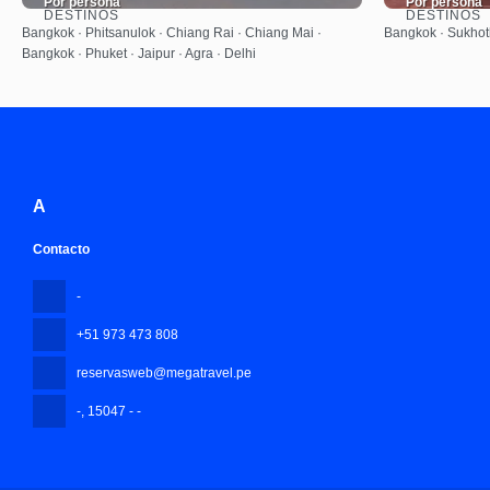
Por persona
Por persona
DESTINOS
DESTINOS
Ver
Bangkok · Phitsanulok · Chiang Rai · Chiang Mai ·
Bangkok · Sukhot
Bangkok · Phuket · Jaipur · Agra · Delhi
A
Contacto
-
+51 973 473 808
reservasweb@megatravel.pe
-
, 15047 - -