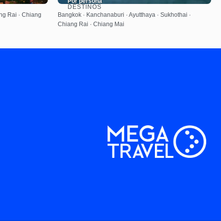
Por persona
DESTINOS
Ver
ng Rai · Chiang
Bangkok · Kanchanaburi · Ayutthaya · Sukhothai ·
Chiang Rai · Chiang Mai