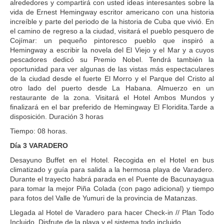
alrededores y compartirá con usted ideas interesantes sobre la
vida de Ernest Hemingway escritor americano con una historia
increíble y parte del periodo de la historia de Cuba que vivió. En
el camino de regreso a la ciudad, visitará el pueblo pesquero de
Cojímar: un pequeño pintoresco pueblo que inspiró a
Hemingway a escribir la novela del El Viejo y el Mar y a cuyos
pescadores dedicó su Premio Nobel. Tendrá también la
oportunidad para ver algunas de las vistas más espectaculares
de la ciudad desde el fuerte El Morro y el Parque del Cristo al
otro lado del puerto desde La Habana. Almuerzo en un
restaurante de la zona. Visitará el Hotel Ambos Mundos y
finalizará en el bar preferido de Hemingway El Floridita.Tarde a
disposición. Duración 3 horas
Tiempo: 08 horas.
Día 3 VARADERO
Desayuno Buffet en el Hotel. Recogida en el Hotel en bus
climatizado y guía para salida a la hermosa playa de Varadero.
Durante el trayecto habrá parada en el Puente de Bacunayagua
para tomar la mejor Piña Colada (con pago adicional) y tiempo
para fotos del Valle de Yumuri de la provincia de Matanzas.
Llegada al Hotel de Varadero para hacer Check-in // Plan Todo
Incluido. Disfrute de la playa y el sistema todo incluido.