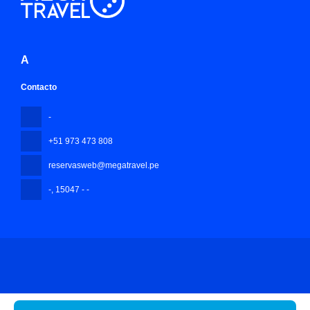
A
Contacto
-
+51 973 473 808
reservasweb@megatravel.pe
-
, 15047 - -
Todos los derechos reservados Mega Travel Peru © 2026
Política