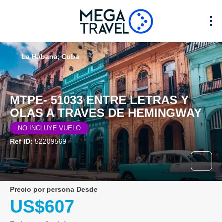
La Habana, Cuba
MTPE- 51033 ENTRE LETRAS Y
OLAS A TRAVES DE HEMINGWAY
NO INCLUYE VUELO
Ref ID:
52209569
precio por persona Desde
US$607