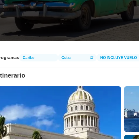
programas
Caribe
Cuba
NO INCLUYE VUELO
Itinerario