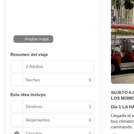
Ampliar mapa
Resumen del viaje
2 Adultos
Noches
6
SUJETO A 
Esta idea incluye
LOS MISMO
Destinos
2
Día 1 LA 
Llegada al a
Alojamientos
6
bus climati
caminando.
Circuitos
1