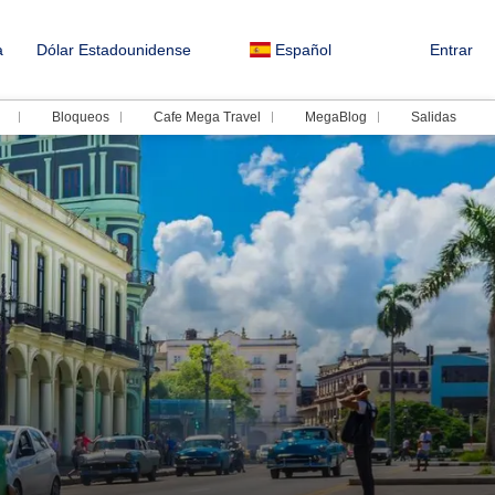
a
Dólar Estadounidense
Español
Entrar
Bloqueos
Cafe Mega Travel
MegaBlog
Salidas