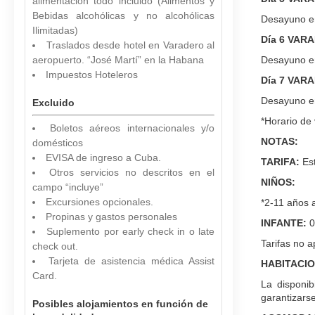
alimentación todo incluido (Alimentos y
Bebidas alcohólicas y no alcohólicas
Desayuno en 
Ilimitadas)
Día 6 VAR
Traslados desde hotel en Varadero al
aeropuerto. “José Martí” en la Habana
Desayuno en 
Impuestos Hoteleros
Día 7 VAR
Desayuno en
Excluido
*Horario de 
Boletos aéreos internacionales y/o
NOTAS:
domésticos
EVISA de ingreso a Cuba.
TARIFA:
Es
Otros servicios no descritos en el
NIÑOS:
campo “incluye”
Excursiones opcionales.
*2-11 años 
Propinas y gastos personales
INFANTE:
0
Suplemento por early check in o late
Tarifas no a
check out.
Tarjeta de asistencia médica Assist
HABITACIO
Card.
La disponi
garantizarse
Posibles alojamientos en función de