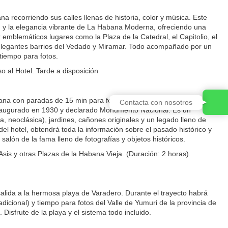
a recorriendo sus calles llenas de historia, color y música. Este
 y la elegancia vibrante de La Habana Moderna, ofreciendo una
emblemáticos lugares como la Plaza de la Catedral, el Capitolio, el
 elegantes barrios del Vedado y Miramar. Todo acompañado por un
 tiempo para fotos.
 al Hotel. Tarde a disposición
Habana con paradas de 15 min para fotos en el Hotel NACIONAL DE
Contacta con nosotros
inaugurado en 1930 y declarado Monumento Nacional. Es un
ca, neoclásica), jardines, cañones originales y un legado lleno de
del hotel, obtendrá toda la información sobre el pasado histórico y
l salón de la fama lleno de fotografías y objetos históricos.
sis y otras Plazas de la Habana Vieja. (Duración: 2 horas).
salida a la hermosa playa de Varadero. Durante el trayecto habrá
cional) y tiempo para fotos del Valle de Yumuri de la provincia de
isfrute de la playa y el sistema todo incluido.