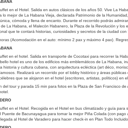
HABANA
fet en el Hotel. Salida en autos clásicos de los años 50. Vive La Haban
a lo mejor de La Habana Vieja, declarada Patrimonio de la Humanidad,
única, cómoda y llena de encanto. Durante el recorrido podrás admirar 
 de La Habana, el Malecón Habanero, la Plaza de la Revolución y los
onal que te contará historias, curiosidades y secretos de la ciudad con
horas (Acomodación en el auto: mínimo 2 pax y máximo 4 pax). Regreso
HABANA
ffet en el hotel. Salida en transporte de Cocotaxi para recorrer la 
bello hotel es uno de los edificios más emblemáticos de La Habana, 
a historia y cultura cubana, con arquitectura ecléctica (art déco, moris
amosos. Realizará un recorrido por el lobby histórico y áreas públicas 
élebres que se alojaron en el hotel (escritores, artistas, políticos) en e
 del tour y parada 15 min para fotos en la Plaza de San Francisco de A
otel.
ADERO
ffet en el Hotel. Recogida en el Hotel en bus climatizado y guía para 
l Puente de Bacunayagua para tomar la mejor Piña Colada (con pago adi
egada al Hotel de Varadero para hacer check-in en Plan Todo Incluido. D
ADERO