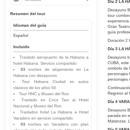
Día 2 LA 
Desayuno Buf
Resumen del tour
tour combin
experiencia 
Idiomas del guía
Gran Teatro
guía profesi
Español
Duración 2 
Incluido
Día 3 LA 
Traslado aeropuerto de la Habana a
Desayuno bu
CUBA, este 
hotel Habana. Servicio compartido
símbolo de l
03
noches de alojamiento en La
personajes f
Habana con desayunos
personajes c
Tour Habana Ciudad en autos
clásicos de los años 50
Continuación
Regreso al h
Tour HNC y Museo del Ron
Traslado en Coco Taxi al Hotel
Día 4 VAR
Nacional y Museo del Ron
Desayuno Bu
Traslados hotel La Habana a Hotel
parada en e
Varadero en servicio compartido
Matanzas. Ll
03
noches en Varadero con plan
Día 5 VAR