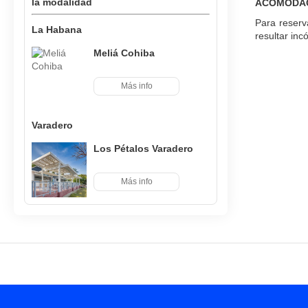
la modalidad
ACOMODAC
Para reserv
La Habana
resultar in
Meliá Cohiba
Más info
Varadero
Los Pétalos Varadero
Más info